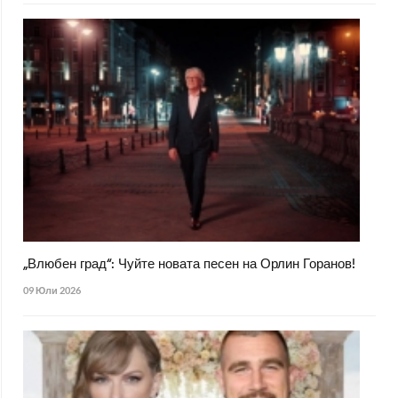
„Влюбен град“: Чуйте новата песен на Орлин Горанов!
09 Юли 2026