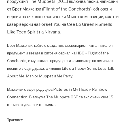
продукция The Muppets (2011) включва песни, написани
от Брет Маккензи (Flight of the Conchords), обновени
версии на няколко класически Мъпет композиции, както и
кавър версии на Forget You на Cee Lo Green и Smells
Like Teen Spirit на Nirvana.
Брет Маккензи, който е създател, съсценарист, изпълнителен
продуцент и звезда в хитовия сериал на HBO - Flight of the
Conchords, e музикален продуцент и композитор на четири от
песните в саундтрака, а именно Life's a Happy Song, Let's Talk
About Me, Man or Muppet и Me Party.
Маккензи също продуцира Pictures in My Head и Rainbow
Connection. В албума The Muppets OST са включени още 15
откъса от диалози от филма.
Траклист: