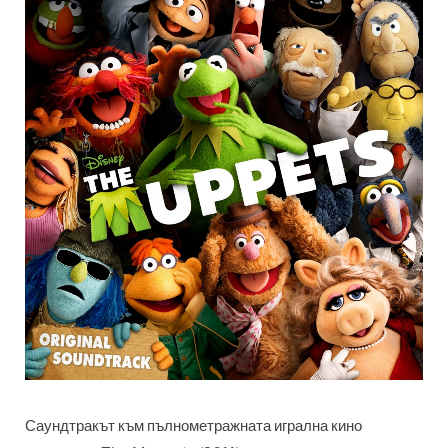
Саундтракът към пълнометражната игрална кино