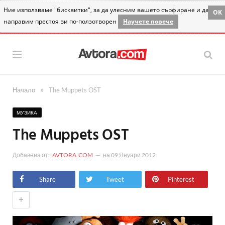
Ние използваме "бисквитки", за да улесним вашето сърфиране и да
OK
направим престоя ви по-ползотворен
Научете повече
»
Начало
The Muppets OST
МУЗИКА
The Muppets OST
Добавена от:
AVTORA.COM
на
09 Януари 2012
Share
Tweet
Pinterest
+