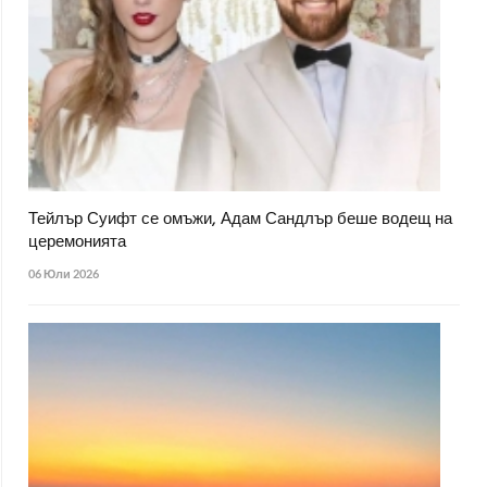
Тейлър Суифт се омъжи, Адам Сандлър беше водещ на
церемонията
06 Юли 2026