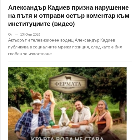
Александър Кадиев призна нарушение
на пътя и отправи остър коментар към
институциите (видео)
От
13 Юли 2026
Актьорът и телевизионен водещ Александър Кадиев
публикува в социалните мрежи позиция, след като е бил
глобен за използване..