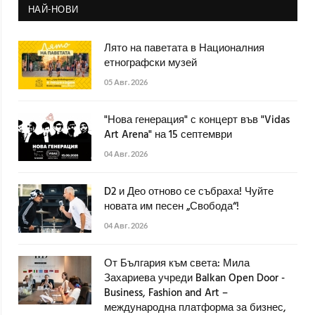
НАЙ-НОВИ
Лято на паветата в Националния
етнографски музей
05 Авг. 2026
"Нова генерация" с концерт във "Vidas
Art Arena" на 15 септември
04 Авг. 2026
D2 и Део отново се събраха! Чуйте
новата им песен „Свобода“!
04 Авг. 2026
От България към света: Мила
Захариева учреди Balkan Open Door -
Business, Fashion and Art –
международна платформа за бизнес,