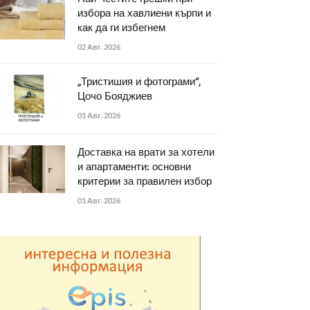
избора на хавлиени кърпи и
как да ги избегнем
02 Авг. 2026
„Тристишия и фотограми“,
Цочо Бояджиев
01 Авг. 2026
Доставка на врати за хотели
и апартаменти: основни
критерии за правилен избор
01 Авг. 2026