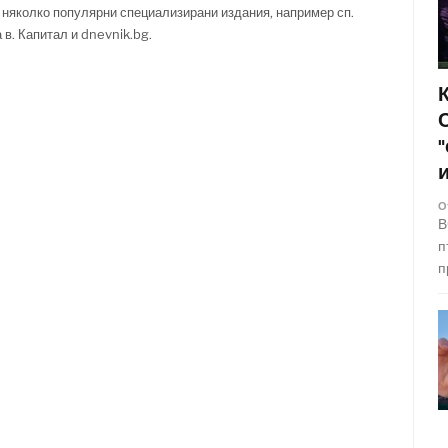
 няколко популярни специализирани издания, например сп.
за в. Капитал и dnevnik.bg.
О
В
п
п