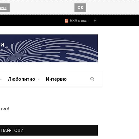
ече
OK
RSS канал
Facebook
Любопитно
Интервю
rror9
НАЙ-НОВИ