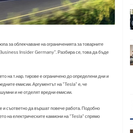
ропа за облекчаване на ограниченията за товарните
usiness Insider Germany". Разбира се, това да бъде
то на т.нар. тирове е ограничено до определени дни и
редните емисии. Аргументът на "Tesla" е, че
зшумни и не отделят вредни емисии.
че и съответно да вършат повече работа. Подобно
ето на електрическите камиони на "Tesla" спрямо