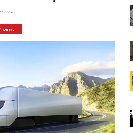
ари 2020
+
interest