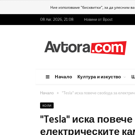
Ние използваме "бисквитки", за да улесним в
08 Авг. 2026, 21:08
Новини от Bpost
Начало
Култура и изкуство
Ш
»
Начало
"Tesla" иска повече свобода за електри
КОЛИ
"Tesla" иска повеч
електрическите ка