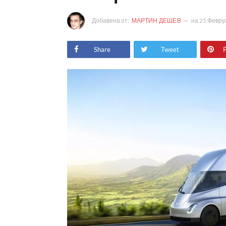
Добавена от:
МАРТИН ДЕШЕВ
на
25 Февру
Share
Tweet
P