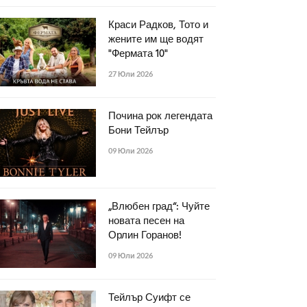
Краси Радков, Тото и
жените им ще водят
"Фермата 10"
27 Юли 2026
Почина рок легендата
Бони Тейлър
09 Юли 2026
„Влюбен град“: Чуйте
новата песен на
Орлин Горанов!
09 Юли 2026
Тейлър Суифт се