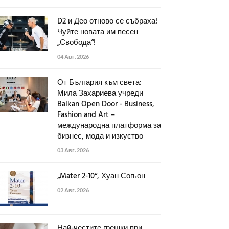
D2 и Део отново се събраха!
Чуйте новата им песен
„Свобода“!
04 Авг. 2026
От България към света:
Мила Захариева учреди
Balkan Open Door - Business,
Fashion and Art –
международна платформа за
бизнес, мода и изкуство
03 Авг. 2026
„Mater 2-10“, Хуан Согьон
02 Авг. 2026
Най-честите грешки при