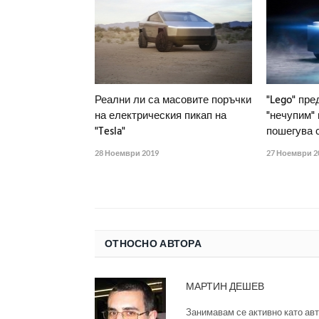
Реални ли са масовите поръчки
"Lego" пре
на електрическия пикап на
"нечупим" 
"Tesla"
пошегува с
28 Ноември 2019
27 Ноември 2
ОТНОСНО АВТОРА
МАРТИН ДЕШЕВ
Занимавам се активно като авт