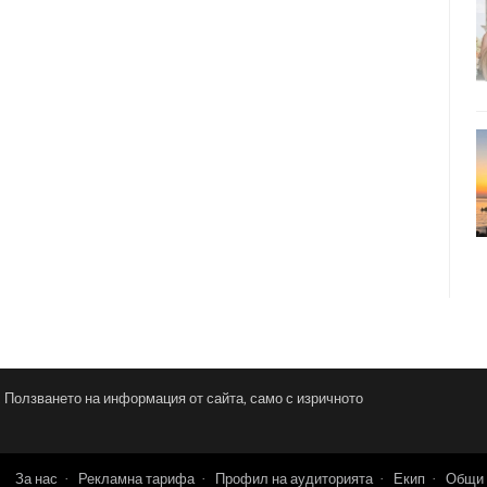
и. Ползването на информация от сайта, само с изричното
За нас
Рекламна тарифа
Профил на аудиторията
Екип
Общи 