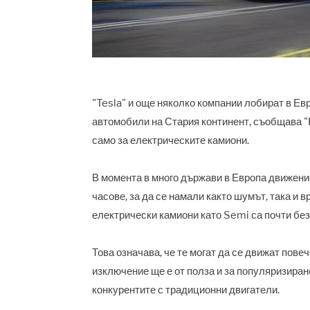
"Tesla" и още няколко компании лобират в Ев
автомобили на Стария континент, съобщава "B
само за електрическите камиони.
В момента в много държави в Европа движение
часове, за да се намали както шумът, така и в
електрически камиони като Semi са почти бе
Това означава, че те могат да се движат пове
изключение ще е от полза и за популяризиран
конкурентите с традиционни двигатели.