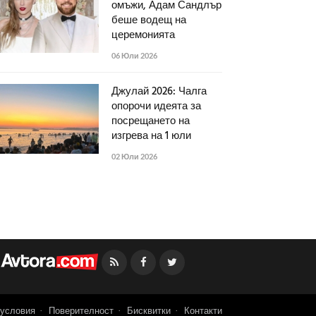
омъжи, Адам Сандлър
беше водещ на
церемонията
06 Юли 2026
Джулай 2026: Чалга
опорочи идеята за
посрещането на
изгрева на 1 юли
02 Юли 2026
Facebook
Twitter
условия
Поверителност
Бисквитки
Контакти