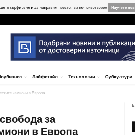
ашето сърфиране и да направим престоя ви по-ползотворен
Научете пов
оубизнес
Лайфстайл
Технологии
Субкултури
ческите камиони в Европа
E
е свобода за
миони в Европа