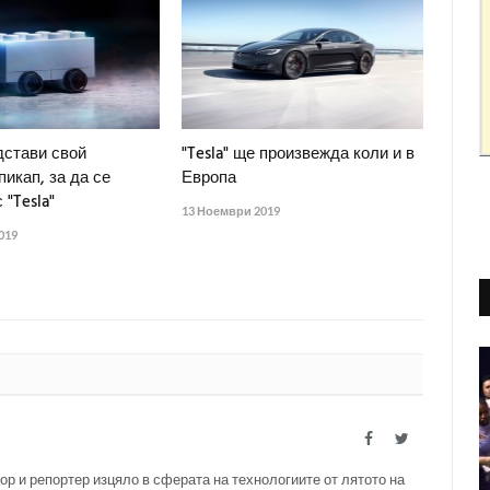
дстави свой
"Tesla" ще произвежда коли и в
пикап, за да се
Европа
 "Tesla"
13 Ноември 2019
019
Facebook
Twitter
ор и репортер изцяло в сферата на технологиите от лятото на