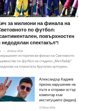
Кич за милиони на финала на
Световното по футбол:
"сантиментален, повърхностен
и недодялан спектакъл"!
т
20 Юли 2026
черашният исторически финал на Световното
ървенство по футбол на стадион „МетЛайф“
редложи на планетата брутален културен..
Александър Кадиев
призна нарушение на
пътя и отправи остър
коментар към
институциите (видео)
13 Юли 2026