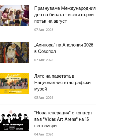
Празнуваме Международния
ден на бирата - всеки първи
петък на август
07 Авг. 2026
„Ахинора“ на Аполония 2026
в Созопол
07 Авг. 2026
Лято на паветата в
Националния етнографски
музей
05 Авг. 2026
"Нова генерация" с концерт
във "Vidas Art Arena" на 15
септември
04 Авг. 2026