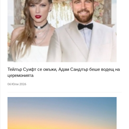
Тейлър Суифт се омъжи, Адам Сандлър беше водещ на
церемонията
06 Юли 2026