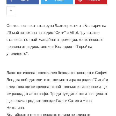
Share
Tweet
Pinterest
+
Световноизвестната група Лазго пристига в България на
23 май по покана на радио “Сити” и Mtel. Групата ще
стане част от най-мащабната промоция, която някога е
правена от радиостанция в България – “Герой на
училището”.
Лазго ще изнесат специален безплатен концерт в София
Ленд за победителите от голямата игра на радио “Сити” и
след това ще се срещнат с най-големите си фенове и ще
им раздадат автографи. Преди чуждите гости на сцената
ще се качат родните звезди Галя и Сатен и Нина
Николина.
Белгийското трио от няколко години не слиза от