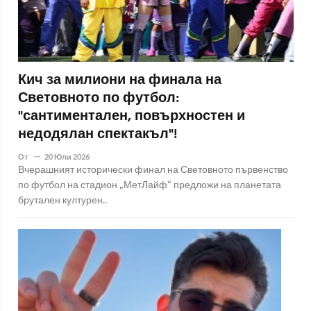
Кич за милиони на финала на
Световното по футбол:
"сантиментален, повърхностен и
недодялан спектакъл"!
От
20 Юли 2026
Вчерашният исторически финал на Световното първенство
по футбол на стадион „МетЛайф“ предложи на планетата
брутален културен..