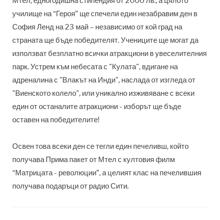
Мтел, едногодишна стипендия от 2000 лв., а цялото
училище на “Героя” ще спечели един незабравим ден в
София Ленд на 23 май – независимо от кой град на
страната ще бъде победителят. Учениците ще могат да
използват безплатно всички атракциони в увеселителния
парк. Устрем към небесата с "Кулата", вдигане на
адреналина с "Влакът на Инди", наслада от изгледа от
"Виенското колело", или уникално изживяване с всеки
един от останалите атракциони - изборът ще бъде
оставен на победителите!
Освен това всеки ден се тегли един печеливш, който
получава Прима пакет от Мтел с култовия филм
“Матрицата - революции”, а целият клас на печелившия
получава подаръци от радио Сити.