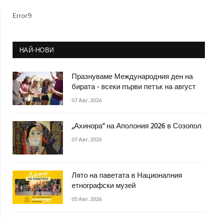
Error9
НАЙ-НОВИ
Празнуваме Международния ден на
бирата - всеки първи петък на август
07 Авг. 2026
„Ахинора“ на Аполония 2026 в Созопол
07 Авг. 2026
Лято на паветата в Националния
етнографски музей
05 Авг. 2026