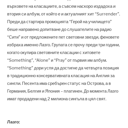
върховете на класациите, а съвсем наскоро издадоха и
втория си албум, от който е и актуалният хит “Surrender”.
Преди да стартира промоцията “Герой на училището”
беше направено допитване до слушателите на радио
“Сити” и от предложените пет световни звезди, феновете
избраха именно Лазго. Групата се прочу преди три години,
когато окупира световните класации с хитовете
“Something”, “Alone” и “Pray” от първия им албум.
“Something” дори успя да достигне да четвърта позиция
в традиционно консервативната класация на Англия за
сингли. Песента има сребърен статус на Острова, а в
Германия, Белгия и Япония – платинен. До момента Лазго
имат продадени над 2 милиона сингъла в цял свят.
Лазго: