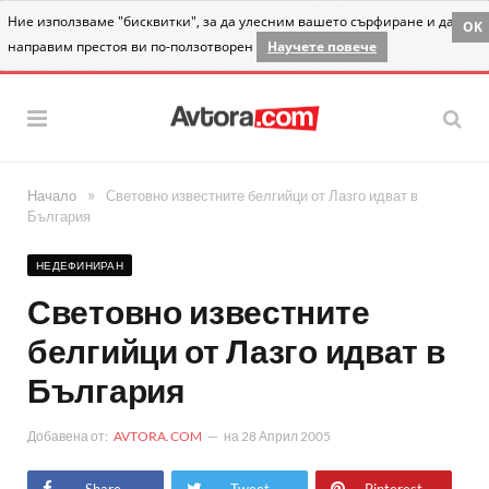
Ние използваме "бисквитки", за да улесним вашето сърфиране и да
OK
направим престоя ви по-ползотворен
Научете повече
»
Начало
Световно известните белгийци от Лазго идват в
България
НЕДЕФИНИРАН
Световно известните
белгийци от Лазго идват в
България
Добавена от:
AVTORA.COM
на
28 Април 2005