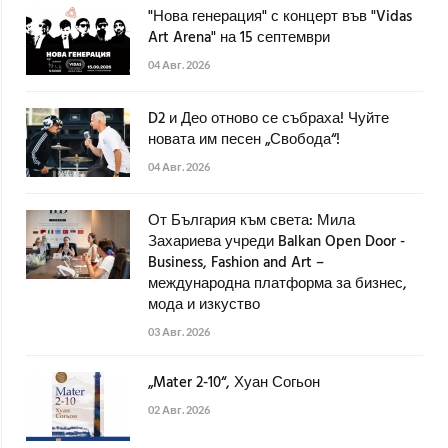
"Нова генерация" с концерт във "Vidas
Art Arena" на 15 септември
04 Авг. 2026
D2 и Део отново се събраха! Чуйте
новата им песен „Свобода“!
04 Авг. 2026
От България към света: Мила
Захариева учреди Balkan Open Door -
Business, Fashion and Art –
международна платформа за бизнес,
мода и изкуство
03 Авг. 2026
„Mater 2-10“, Хуан Согьон
02 Авг. 2026