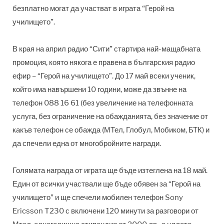
безплатно могат да участват в играта “Герой на
училището”.
В края на април радио “Сити” стартира най-мащабната
промоция, която някога е правена в българския радио
ефир – “Герой на училището”. До 17 май всеки ученик,
който има навършени 10 години, може да звънне на
телефон 088 16 61 (без увеличение на телефонната
услуга, без ограничение на обажданията, без значение от
какъв телефон се обажда (МТел, Глобул, Мобиком, БТК) и
да спечели една от многобройните награди.
Голямата награда от играта ще бъде изтеглена на 18 май.
Един от всички участвали ще бъде обявен за “Герой на
училището” и ще спечели мобилен телефон Sony
Ericsson T230 с включени 120 минути за разговори от