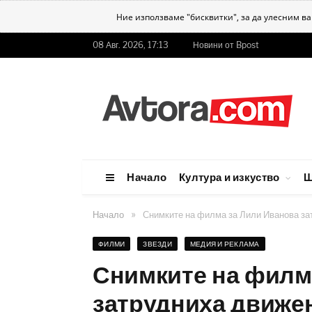
Ние използваме "бисквитки", за да улесним в
08 Авг. 2026, 17:13
Новини от Bpost
Начало
Култура и изкуство
Ш
»
Начало
Снимките на филма за Лили Иванова за
ФИЛМИ
ЗВЕЗДИ
МЕДИЯ И РЕКЛАМА
Снимките на филм
затрудниха движе