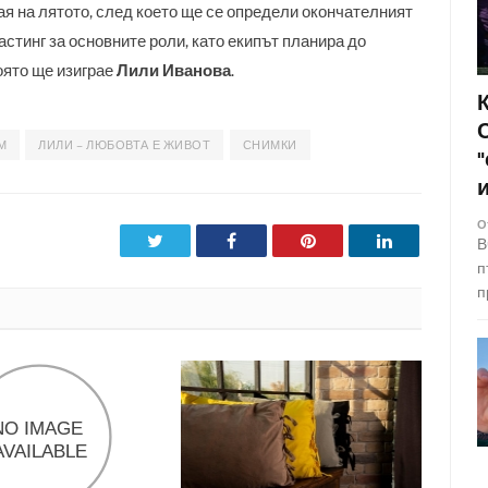
я на лятото, след което ще се определи окончателният
стинг за основните роли, като екипът планира до
която ще изиграе
Лили Иванова
.
М
ЛИЛИ – ЛЮБОВТА Е ЖИВОТ
СНИМКИ
О
Twitter
Facebook
Pinterest
LinkedIn
В
п
п