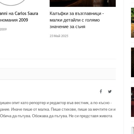
anni на Carlos Saura
Калъфки за възглавници -
иномания 2009
малки детайли с голямо
значение за съня
2009
23 Май 2025
Facebook
Twitter
ишен опит като репортер и редактор във вестник, а по-късно -
дание. Иначе пише от малка. Пише стихове, пише за мечтите си и
. Обича да пътува. Обожава да пътува. Не си представя живота