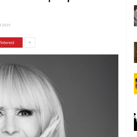
й 2025
+
interest