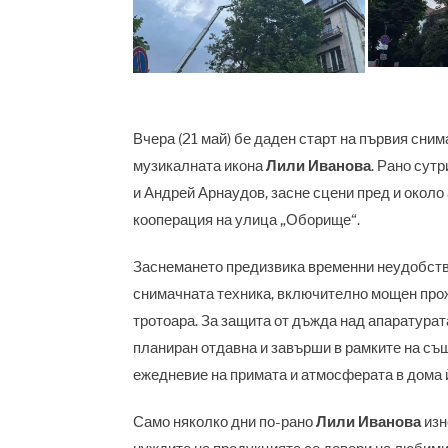
Вчера (21 май) бе даден старт на първия сни
музикалната икона
Лили Иванова
. Рано сут
и Андрей Арнаудов, засне сцени пред и около
кооперация на улица „Оборище“.
Заснемането предизвика временни неудобств
снимачната техника, включително мощен проже
тротоара. За защита от дъжда над апаратурата
планиран отдавна и завърши в рамките на съ
ежедневие на примата и атмосферата в дома 
Само няколко дни по-рано
Лили Иванова
изн