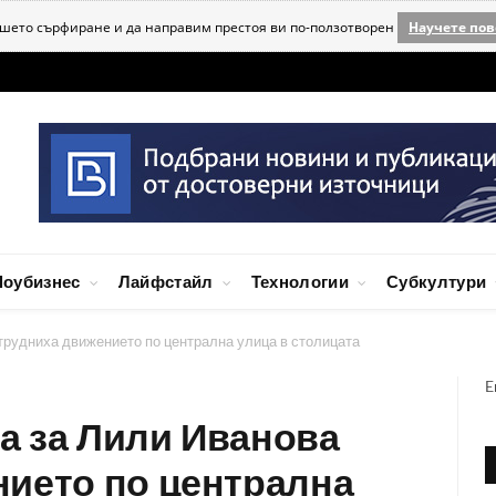
ашето сърфиране и да направим престоя ви по-ползотворен
Научете пов
оубизнес
Лайфстайл
Технологии
Субкултури
трудниха движението по централна улица в столицата
E
а за Лили Иванова
нието по централна