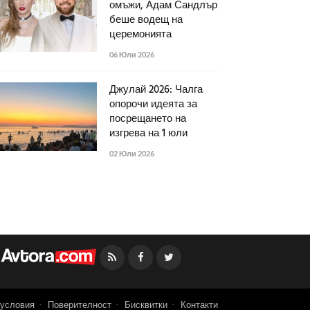
омъжи, Адам Сандлър
беше водещ на
церемонията
06 Юли 2026
Джулай 2026: Чалга
опорочи идеята за
посрещането на
изгрева на 1 юли
02 Юли 2026
Facebook
Twitter
условия
Поверителност
Бисквитки
Контакти