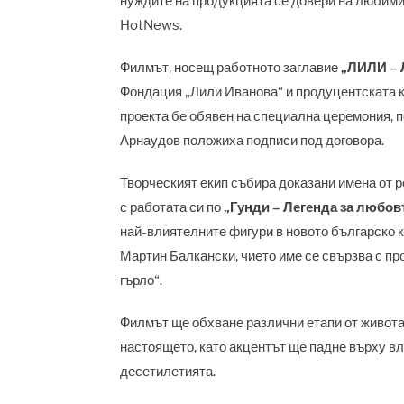
нуждите на продукцията се довери на любимит
HotNews.
Филмът, носещ работното заглавие
„ЛИЛИ – 
Фондация „Лили Иванова“ и продуцентската 
проекта бе обявен на специална церемония, п
Арнаудов положиха подписи под договора.
Творческият екип събира доказани имена от р
с работата си по
„Гунди – Легенда за любовт
най-влиятелните фигури в новото българско к
Мартин Балкански, чието име се свързва с пр
гърло“.
Филмът ще обхване различни етапи от живота 
настоящето, като акцентът ще падне върху вл
десетилетията.