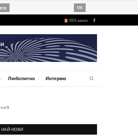
ече
OK
RSS канал
Facebook
Любопитно
Интервю
rror9
НАЙ-НОВИ