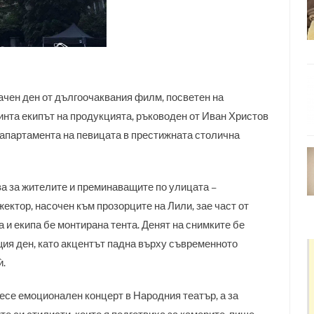
мачен ден от дългоочаквания филм, посветен на
ринта екипът на продукцията, ръководен от Иван Христов
 апартамента на певицата в престижната столична
а за жителите и преминаващите по улицата –
ктор, насочен към прозорците на Лили, зае част от
 и екипа бе монтирана тента. Денят на снимките бе
щия ден, като акцентът падна върху съвременното
ѝ.
есе емоционален концерт в Народния театър, а за