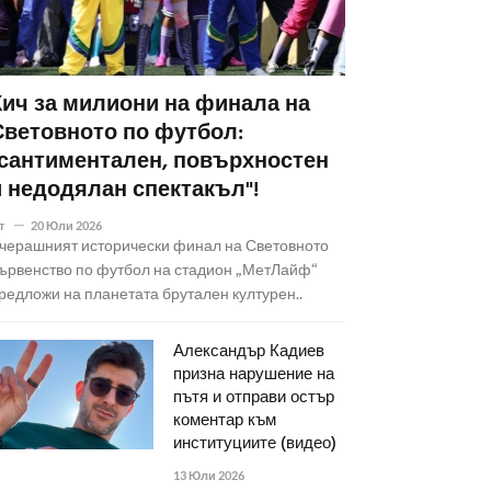
Кич за милиони на финала на
Световното по футбол:
"сантиментален, повърхностен
и недодялан спектакъл"!
т
20 Юли 2026
черашният исторически финал на Световното
ървенство по футбол на стадион „МетЛайф“
редложи на планетата брутален културен..
Александър Кадиев
призна нарушение на
пътя и отправи остър
коментар към
институциите (видео)
13 Юли 2026