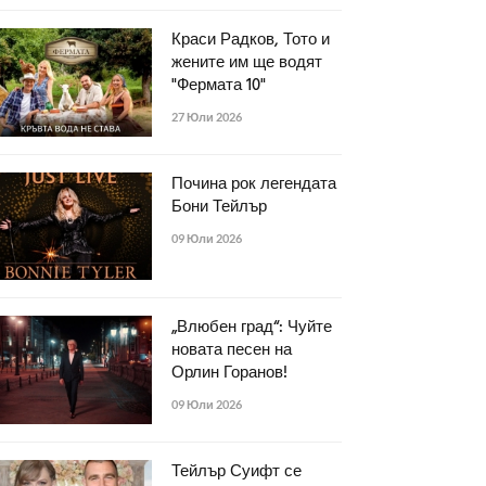
Краси Радков, Тото и
жените им ще водят
"Фермата 10"
27 Юли 2026
Почина рок легендата
Бони Тейлър
09 Юли 2026
„Влюбен град“: Чуйте
новата песен на
Орлин Горанов!
09 Юли 2026
Тейлър Суифт се