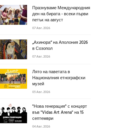
Празнуваме Международния
ден на бирата - всеки първи
петък на август
07 Авг. 2026
„Ахинора“ на Аполония 2026
в Созопол
07 Авг. 2026
Лято на паветата в
Националния етнографски
музей
05 Авг. 2026
"Нова генерация" с концерт
във "Vidas Art Arena" на 15
септември
04 Авг. 2026