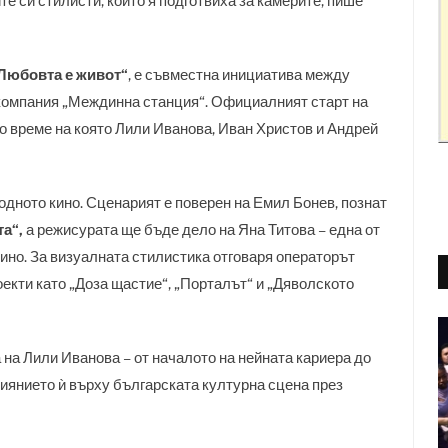
е си стилисти, които я подготвиха за камерите, пише
Любовта е живот“
, е съвместна инициатива между
компания „Междинна станция“. Официалният старт на
о време на която Лили Иванова, Иван Христов и Андрей
одното кино. Сценарият е поверен на Емил Бонев, познат
а“,
а режисурата ще бъде дело на Яна Титова – една от
ино. За визуалната стилистика отговаря операторът
оекти като „Доза щастие“, „Порталът“ и „Дяволското
на Лили Иванова – от началото на нейната кариера до
иянието ѝ върху българската културна сцена през