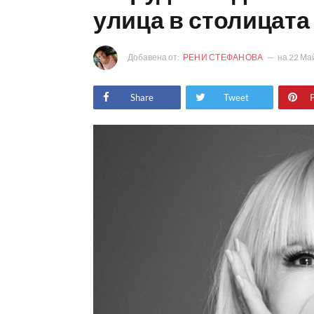
улица в столицата
Добавена от:
РЕНИ СТЕФАНОВА
на
22 Ма
Share
Tweet
P