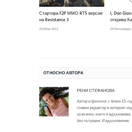
Стартира F2P ММО RТS версия
I, Don Giov
на Resistance 3
открива К
25 Юли 2011
09 Октомври 
ОТНОСНО АВТОРА
РЕНИ СТЕФАНОВА
Автор и филолог с близо 15-год
главен редактор в интернет из
за всичко, което я вдъхновява
без пътуване. И вдъхновение.