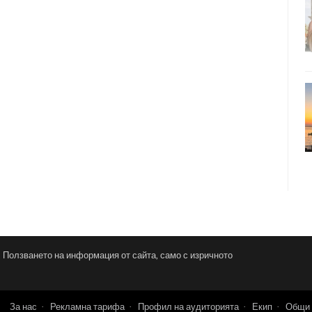
и. Ползването на информация от сайта, само с изричното
За нас
Рекламна тарифа
Профил на аудиторията
Екип
Общи 