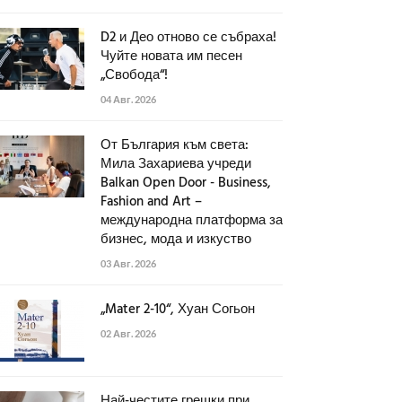
D2 и Део отново се събраха!
Чуйте новата им песен
„Свобода“!
04 Авг. 2026
От България към света:
Мила Захариева учреди
Balkan Open Door - Business,
Fashion and Art –
международна платформа за
бизнес, мода и изкуство
03 Авг. 2026
„Mater 2-10“, Хуан Согьон
02 Авг. 2026
Най-честите грешки при