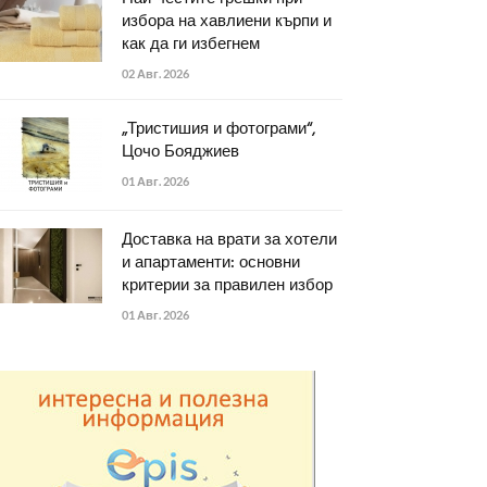
избора на хавлиени кърпи и
как да ги избегнем
02 Авг. 2026
„Тристишия и фотограми“,
Цочо Бояджиев
01 Авг. 2026
Доставка на врати за хотели
и апартаменти: основни
критерии за правилен избор
01 Авг. 2026