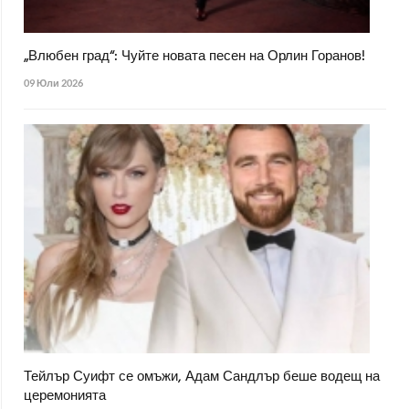
„Влюбен град“: Чуйте новата песен на Орлин Горанов!
09 Юли 2026
Тейлър Суифт се омъжи, Адам Сандлър беше водещ на
церемонията