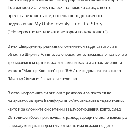
Той изнесе 20-минутна реч на немски език, с която
представи книгата си, носеща неподправеното
подзаглавие My Unbelievably True Life Story
("Невероятно истинската история на моя живот").
В нея Шварценегер разказва спомените си за детството си в
областта Щирия в Алпите, за юношеството, преминало най-вече в
тренировки в спортните зали и салони, както и за постиженията
му като "Мистър Вселена" през 1967 г. и седемкратната титла
"Мистър Олимпия", която си спечелва.
В автобиографията си актьорът разказва и за поста си на
губернатор на щата Калифорния, който изпълнява седем години,
както и за сложните си семейни взаимоотношения, които, след
25-годишен брак, приключват с развод заради неговата изневяра
с прислужницата на дома му, от която има незаконно дете.