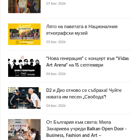
07 Авг. 2026
Лято на паветата в Националния
етнографски музей
05 Авг. 2026
"Нова генерация" с концерт във "Vidas
Art Arena" на 15 септември
04 Авг. 2026
D2 и Део отново се събраха! Чуйте
новата им песен „Свобода“!
04 Авг. 2026
От България към света: Мила
Захариева учреди Balkan Open Door -
Business, Fashion and Art –