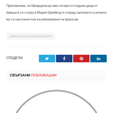
Припомняме, че Шварценегер има четири отгледани деца от
бившата си съпруга Мария Шрайвър и според запознати усилията
му са насочени към възобновяване на брака им.
ARNOLD SCHWARZENEGGER
СПОДЕЛИ.
Twitter
Facebook
Pinterest
LinkedI
СВЪРЗАНИ
ПУБЛИКАЦИИ