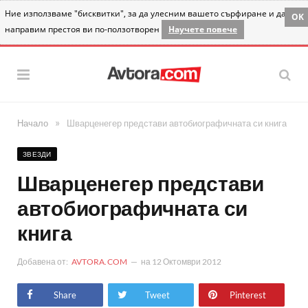
Ние използваме "бисквитки", за да улесним вашето сърфиране и да
OK
направим престоя ви по-ползотворен
Научете повече
»
Начало
Шварценегер представи автобиографичната си книга
ЗВЕЗДИ
Шварценегер представи
автобиографичната си
книга
Добавена от:
AVTORA.COM
на
12 Октомври 2012
Share
Tweet
Pinterest