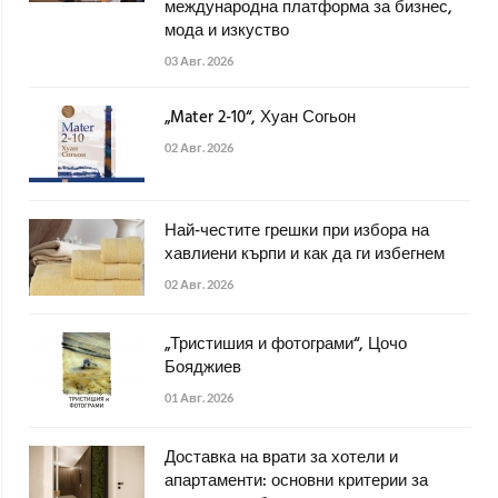
международна платформа за бизнес,
мода и изкуство
03 Авг. 2026
„Mater 2-10“, Хуан Согьон
02 Авг. 2026
Най-честите грешки при избора на
хавлиени кърпи и как да ги избегнем
02 Авг. 2026
„Тристишия и фотограми“, Цочо
Бояджиев
01 Авг. 2026
Доставка на врати за хотели и
апартаменти: основни критерии за