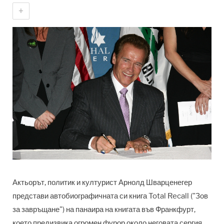
+
Актьорът, политик и културист Арнолд Шварценегер
представи автобиографичната си книга Total Recall ("Зов
за завръщане") на панаира на книгата във Франкфурт,
което предизвика огромен фурор около неговата сергия.