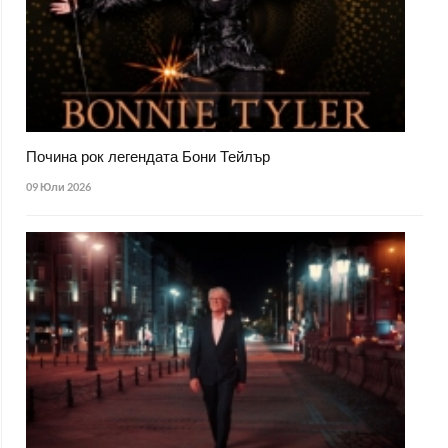
Почина рок легендата Бони Тейлър
09 Юли 2026