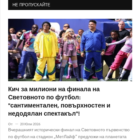
НЕ ПРОПУСКАЙТЕ
Кич за милиони на финала на
Световното по футбол:
"сантиментален, повърхностен и
недодялан спектакъл"!
От
20 Юли 2026
Вчерашният исторически финал на Световното първенство
по футбол на стадион „МетЛайф“ предложи на планетата