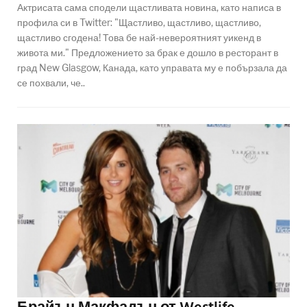
Актрисата сама сподели щастливата новина, като написа в
профила си в Twitter: "Щастливо, щастливо, щастливо,
щастливо сгодена! Това бе най-невероятният уикенд в
живота ми." Предложението за брак е дошло в ресторант в
град New Glasgow, Канада, като управата му е побързала да
се похвали, че..