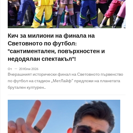
Кич за милиони на финала на
Световното по футбол:
"сантиментален, повърхностен и
недодялан спектакъл"!
От
20 Юли 2026
Вчерашният исторически финал на Световното първенство
по футбол на стадион „МетЛайф“ предложи на планетата
брутален културен..