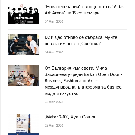
"Нова генерация" с концерт във "Vidas
Art Arena" на 15 септември
04 Авг. 2026
D2 и Део отново се събраха! Чуйте
новата им песен „Свобода“!
04 Авг. 2026
От България към света: Мила
Захариева учреди Balkan Open Door -
Business, Fashion and Art –
международна платформа за бизнес,
мода и изкуство
03 Авг. 2026
„Mater 2-10“, Хуан Согьон
02 Авг. 2026