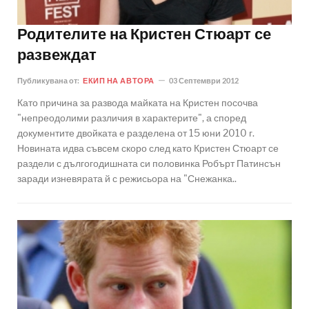
Родителите на Кристен Стюарт се
развеждат
Публикувана от:
ЕКИП НА АВТОРА
03 Септември 2012
Като причина за развода майката на Кристен посочва
"непреодолими различия в характерите", а според
документите двойката е разделена от 15 юни 2010 г.
Новината идва съвсем скоро след като Кристен Стюарт се
раздели с дългогодишната си половинка Робърт Патинсън
заради изневярата й с режисьора на "Снежанка..