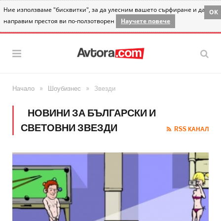
Ние използваме "бисквитки", за да улесним вашето сърфиране и да
OK
направим престоя ви по-ползотворен
Научете повече
»
»
Начало
Шоубизнес
Звезди
НОВИНИ ЗА БЪЛГАРСКИ И
СВЕТОВНИ ЗВЕЗДИ
RSS КАНАЛ