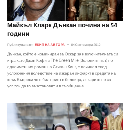
Майкъл Кларк Дънкан почина на 54
години
Публикувана от:
ЕКИП НА АВТОРА
04 Септември 2012
Дънкан, който е номиниран за Оскар за изключителната си
игра като Джон Кофи в The Green Mile (Зеленият път) по
едноименния роман на Стивън Кинг, е починал след
усложнения вследствие на изкаран инфаркт в средата на
юли. Въпреки че е бил приет в болница, лекарите не са
успeли да го възстановят и в съобщение..