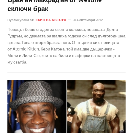
Брайън Макфадън от Westlife
сключи брак
Публикувана от:
ЕКИП НА АВТОРА
04 Септември 2012
Певецът беше сгоден за своята колежка, певицата Делта
Гудръм, но двамата развалиха годежа си след дългогодишна
връзка.Това е втори брак за него. От първия си с певицата
от Atomic Kitten, Кери Катона, той има две дъщерички -
Моли и Лили-Сю, които са били и шаферки на настоящата
му сватба.