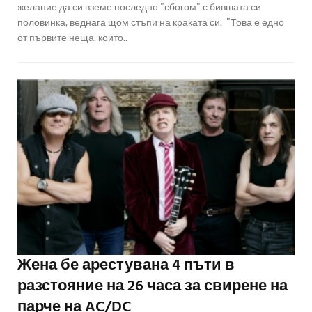
желание да си вземе последно "сбогом" с бившата си
половинка, веднага щом стъпи на краката си. "Това е едно
от първите неща, които..
Жена бе арестувана 4 пъти в
разстояние на 26 часа за свирене на
парче на AC/DC