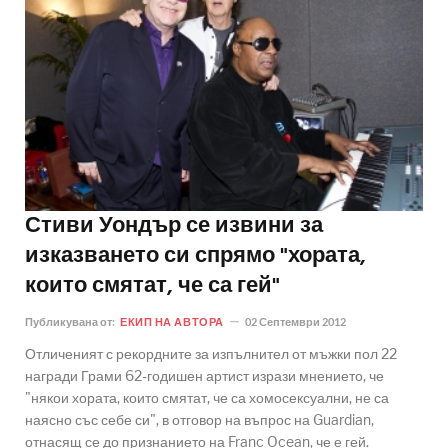
Стиви Уондър се извини за
изказването си спрямо "хората,
които смятат, че са гей"
Публикувана от:
ЕКИП НА АВТОРА
02 Септември 2012
Отличеният с рекордните за изпълнител от мъжки пол 22
награди Грами 62-годишен артист изрази мнението, че
"някои хората, които смятат, че са хомосексуални, не са
наясно със себе си", в отговор на въпрос на Guardian,
отнасящ се до признанието на Franc Ocean, че е гей.