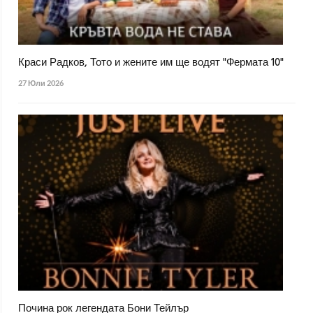
Краси Радков, Тото и жените им ще водят "Фермата 10"
27 Юли 2026
Почина рок легендата Бони Тейлър