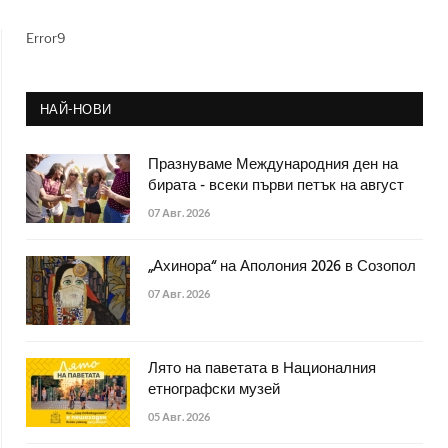
Error9
НАЙ-НОВИ
Празнуваме Международния ден на
бирата - всеки първи петък на август
07 Авг. 2026
„Ахинора“ на Аполония 2026 в Созопол
07 Авг. 2026
Лято на паветата в Националния
етнографски музей
05 Авг. 2026