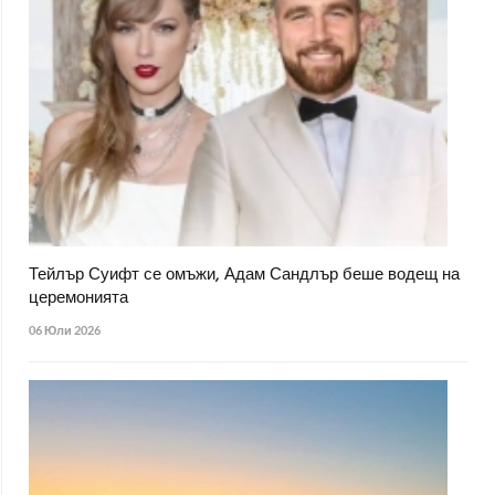
Тейлър Суифт се омъжи, Адам Сандлър беше водещ на
церемонията
06 Юли 2026