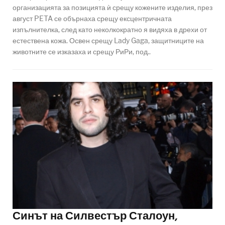
организацията за позицията ѝ срещу кожените изделия, през
август PETA се обърнаха срещу ексцентричната
изпълнителка, след като неколкократно я видяха в дрехи от
естествена кожа. Освен срещу Lady Gaga, защитниците на
животните се изказаха и срещу РиРи, под..
Синът на Силвестър Сталоун,