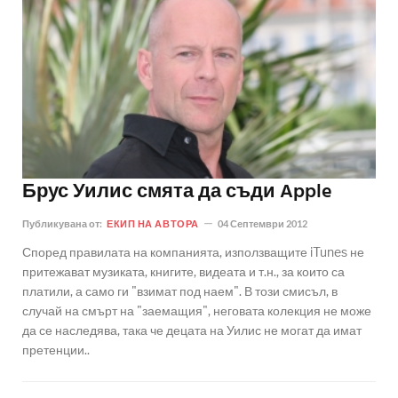
Брус Уилис смята да съди Apple
Публикувана от:
ЕКИП НА АВТОРА
04 Септември 2012
Според правилата на компанията, използващите iTunes не
притежават музиката, книгите, видеата и т.н., за които са
платили, а само ги "взимат под наем". В този смисъл, в
случай на смърт на "заемащия", неговата колекция не може
да се наследява, така че децата на Уилис не могат да имат
претенции..