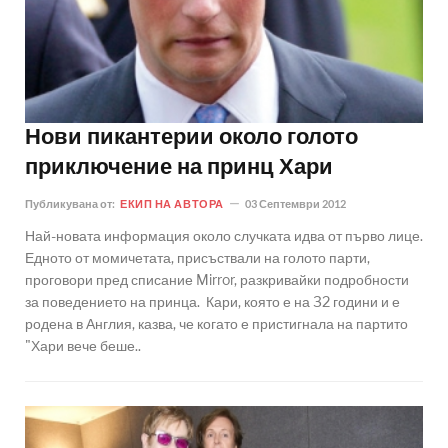
Нови пикантерии около голото
приключение на принц Хари
Публикувана от:
ЕКИП НА АВТОРА
03 Септември 2012
Най-новата информация около случката идва от първо лице.
Едното от момичетата, присъствали на голото парти,
проговори пред списание Mirror, разкривайки подробности
за поведението на принца. Кари, която е на 32 години и е
родена в Англия, казва, че когато е пристигнала на партито
"Хари вече беше..