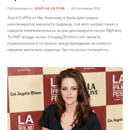
Публикувана от:
ЕКИП НА АВТОРА
03 Септември 2012
Joyce Coffey от Ню Хемпшир е била арестувана
неколкократно миналата седмица, тъй като непрестанно е
свирила емблематичната за рок динозаврите песен Highway
To Hell твърде силно. Според Boston.com жената
първоначално е получила предупреждение за силното
свирене миналата седмица. Час по-късно полицията..