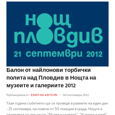
Балон от найлонови торбички
полита над Пловдив в Нощта на
музеите и галериите 2012
Публикувана от:
ЕКИП НА АВТОРА
04 Септември 2012
Тази година събитието ще се проведе в рамките на един ден
- 21 септември, на повече от 50 локации в града. Нощта е
разделена на три части: "Музеи и галерии", "Култура и клуб"