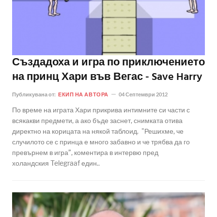
Създадоха и игра по приключението
на принц Хари във Вегас - Save Harry
Публикувана от:
ЕКИП НА АВТОРА
04 Септември 2012
По време на играта Хари прикрива интимните си части с
всякакви предмети, а ако бъде заснет, снимката отива
директно на корицата на някой таблоид. "Решихме, че
случилото се с принца е много забавно и че трябва да го
превърнем в игра”, коментира в интервю пред
холандския Telegraaf един..