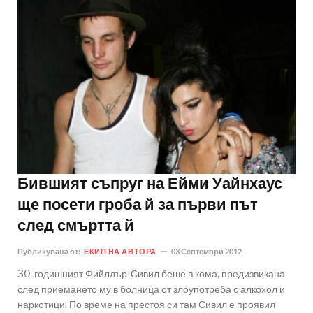
Бившият съпруг на Ейми Уайнхаус
ще посети гроба й за първи път
след смъртта й
Публикувана от:
ЕКИП НА АВТОРА
03 Септември 2012
30-годишният Фийлдър-Сивил беше в кома, предизвикана
след приемането му в болница от злоупотреба с алкохол и
наркотици. По време на престоя си там Сивил е проявил