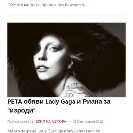
"Хората могат да припознаят близостта..
PETA обяви Lady Gaga и Риана за
"изроди"
Публикувана от:
ЕКИП НА АВТОРА
02 Септември 2012
Макар по-рано Lady Gaga да получи похвали от