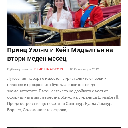
Принц Уилям и Кейт Мидълтън на
втори меден месец
Публикувана от:
ЕКИП НА АВТОРА
03 Септември 2012
Луксозният курорт е известен с кристалните си води и
плажове и прекрасните бунгала, в които отсядат
знаменитостите. Пътешествието на двойката е част от
официалната им съвместна обиколка с кралица Елизабет II.
Преди острова те ще посетят и Сингапур, Куала Лампур,
Борнео, Соломоновите острови,..