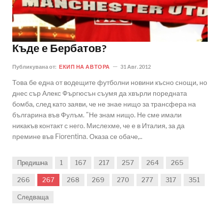
Къде е Бербатов?
Публикувана от:
ЕКИП НА АВТОРА
31 Авг. 2012
Това бе една от водещите футболни новини късно снощи, но
днес сър Алекс Фъргюсън съумя да хвърли поредната
бомба, след като заяви, че не знае нищо за трансфера на
българина във Фулъм. "Не знам нищо. Не сме имали
никакъв контакт с него. Мислехме, че е в Италия, за да
премине във Fiorentina. Оказа се обаче,..
Предишна
1
167
217
257
264
265
266
267
268
269
270
277
317
351
Следваща