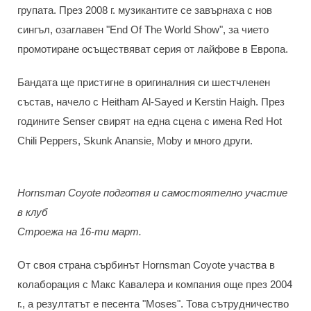
групата. През 2008 г. музикантите се завърнаха с нов
сингъл, озаглавен "End Of The World Show", за чието
промотиране осъществяват серия от лайфове в Европа.
Бандата ще пристигне в оригиналния си шестчленен
състав, начело с Heitham Al-Sayed и Kerstin Haigh. През
годините Senser свирят на една сцена с имена Red Hot
Chili Peppers, Skunk Anansie, Moby и много други.
Hornsman Coyote
подготвя и самостоятелно участие
в клуб
Строежа на 16-ти март.
От своя страна сърбинът Hornsman Coyote участва в
колаборация с Макс Кавалера и компания още през 2004
г., а резултатът е песента "Moses". Това сътрудничество