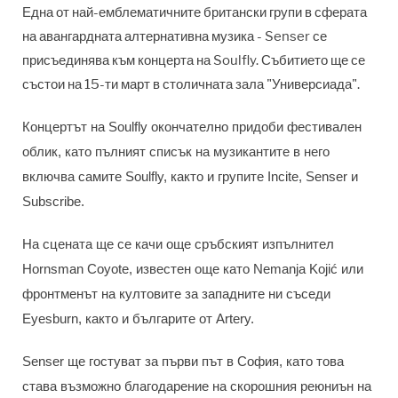
Една от най-емблематичните британски групи в сферата
на авангардната алтернативна музика - Senser се
присъединява към концерта на Soulfly. Събитието ще се
състои на 15-ти март в столичната зала "Универсиада".
Концертът на Soulfly окончателно придоби фестивален
облик, като пълният списък на музикантите в него
включва самите Soulfly, както и групите Incite, Senser и
Subscribe.
На сцената ще се качи още сръбският изпълнител
Hornsman Coyote, известен още като Nemanja Kojić или
фронтменът на култовите за западните ни съседи
Eyesburn, както и българите от Artery.
Senser ще гостуват за първи път в София, като това
става възможно благодарение на скорошния реюниън на