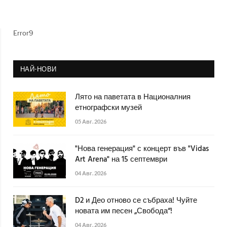
Error9
НАЙ-НОВИ
Лято на паветата в Националния
етнографски музей
05 Авг. 2026
"Нова генерация" с концерт във "Vidas
Art Arena" на 15 септември
04 Авг. 2026
D2 и Део отново се събраха! Чуйте
новата им песен „Свобода“!
04 Авг. 2026