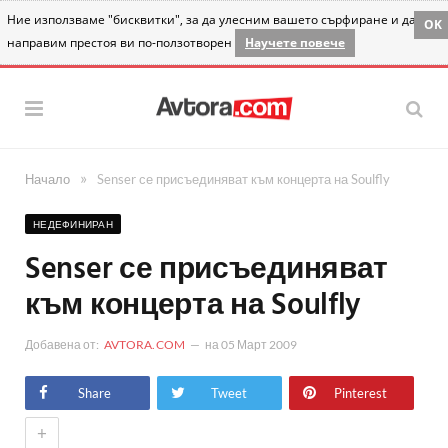
Ние използваме "бисквитки", за да улесним вашето сърфиране и да
OK
направим престоя ви по-ползотворен
Научете повече
»
Начало
Senser се присъединяват към концерта на Soulfly
НЕДЕФИНИРАН
Senser се присъединяват
към концерта на Soulfly
Добавена от:
AVTORA.COM
на
05 Март 2009
Share
Tweet
Pinterest
+