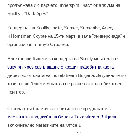
продължава и с парчето "Innerspirit", част от албума на
Soulfly - "Dark Ages".
Концертът на Soulfly, Incite, Senser, Subscribe, Artery
и Hornsman Coyote на 15-ти март в зала "Универсиада" е
организиран от клуб Строежа.
Електронни билети за концерта на Soulfly могат да се
закупят чрез разплащане с кредитна/дебитна карта
директно от сайта на Ticketstream Bulgaria. Закупените по
този начин билети могат да се разпечатат на обикновен
принтер.
Стандартни билети за събитието се предлагат и в
местата за продажба на билети Ticketstream Bulgaria
,
включително магазините на Office 1