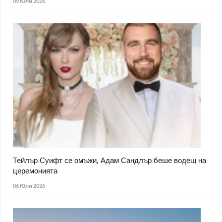
09 Юли 2026
Тейлър Суифт се омъжи, Адам Сандлър беше водещ на
церемонията
06 Юли 2026