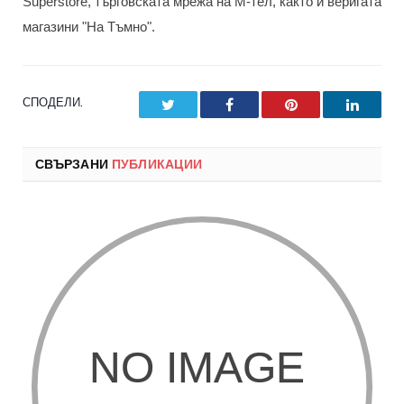
Superstore, търговската мрежа на М-тел, както и веригата
магазини "На Тъмно".
СПОДЕЛИ.
Twitter
Facebook
Pinterest
LinkedI
СВЪРЗАНИ
ПУБЛИКАЦИИ