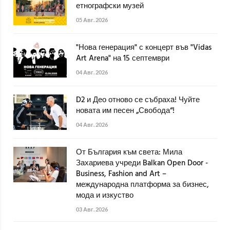
етнографски музей
05 Авг. 2026
"Нова генерация" с концерт във "Vidas
Art Arena" на 15 септември
04 Авг. 2026
D2 и Део отново се събраха! Чуйте
новата им песен „Свобода“!
04 Авг. 2026
От България към света: Мила
Захариева учреди Balkan Open Door -
Business, Fashion and Art –
международна платформа за бизнес,
мода и изкуство
03 Авг. 2026