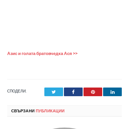
Азис и голата братовчедка Ася >>
СПОДЕЛИ.
Twitter
Facebook
Pinterest
LinkedI
СВЪРЗАНИ
ПУБЛИКАЦИИ