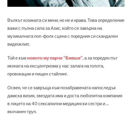
Вълкът козината си мени, но не и нрава. Това определение
важи с пълна сила за Азис, който се завърна на
музикалната поп-фолк сцена с поредния си скандален
видеоклип.
Той е към
новото му парче "Бивши"
, а за пореден път
иконата на ексцентризма у нас залага на голота,
провокации и пищен стайлинг.
Освен, че се завръща към позабравената напоследък
дамска визия, звездата има и доста любопитна компания
в лицето на 40 сексапилни медицински сестри и ...
вкочанен труп.