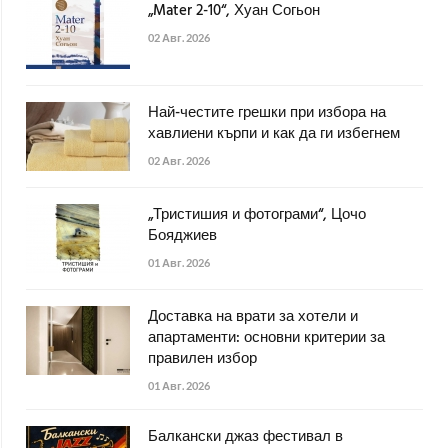
„Mater 2-10“, Хуан Согьон
02 Авг. 2026
Най-честите грешки при избора на
хавлиени кърпи и как да ги избегнем
02 Авг. 2026
„Тристишия и фотограми“, Цочо
Бояджиев
01 Авг. 2026
Доставка на врати за хотели и
апартаменти: основни критерии за
правилен избор
01 Авг. 2026
Балкански джаз фестивал в