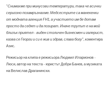
"
Снимахме при минусови температури, така че всички
сериозно позамръзнахме. Медсестрите са манекенки
от модната агенция FH1, а участието им бе дотам
просто да седят и да позират. Иначе трупът е на мой
близък приятел - виден столичен бизнесмен и галерист,
казва се Георги и си е жив и здрав, слава богу
", коментира
Азис.
Режисьор на клипа е режисьора Людмил Иларионов -
Люси, автор на текста - юристът Добри Банев, а музиката
на Велислав Драганински.