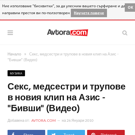
Ние използваме "бисквитки", за да улесним вашето сърфиране и да
OK
направим престоя ви по-ползотворен
Научете повече
»
Начало
Секс, медсестри и трупове в новия клип на Азис -
"Бивши" (Видео)
МУЗИКА
Секс, медсестри и трупове
в новия клип на Азис -
"Бивши" (Видео)
Добавена от:
AVTORA.COM
на
26 Януари 2010