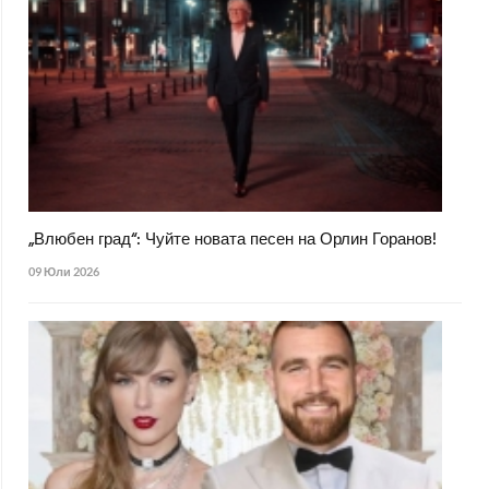
„Влюбен град“: Чуйте новата песен на Орлин Горанов!
09 Юли 2026