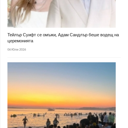
Тейлър Суифт се омъжи, Адам Сандлър беше водещ на
церемонията
06 Юли 2026