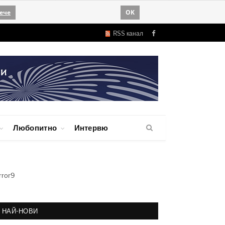
ече
OK
RSS канал
Facebook
Любопитно
Интервю
rror9
НАЙ-НОВИ