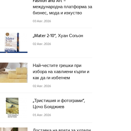
Fashion and Art –
международна платформа за
бизнес, мода и изкуство
03 Авг. 2026
„Mater 2-10“, Хуан Согьон
02 Авг. 2026
Най-честите грешки при
избора на хавлиени кърпи и
как да ги избегнем
02 Авг. 2026
„Тристишия и фотограми“,
Цочо Бояджиев
01 Авг. 2026
Доставка на врати за хотели