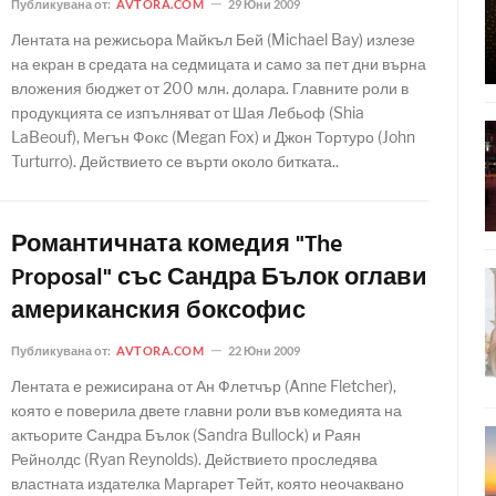
Публикувана от:
AVTORA.COM
29 Юни 2009
Лентата на режисьора Майкъл Бей (Michael Bay) излезе
на екран в средата на седмицата и само за пет дни върна
вложения бюджет от 200 млн. долара. Главните роли в
продукцията се изпълняват от Шая Лебьоф (Shia
LaBeouf), Мегън Фокс (Megan Fox) и Джон Тортуро (John
Turturro). Действието се върти около битката..
Романтичната комедия "The
Proposal" със Сандра Бълок оглави
американския боксофис
Публикувана от:
AVTORA.COM
22 Юни 2009
Лентата е режисирана от Ан Флетчър (Anne Fletcher),
която е поверила двете главни роли във комедията на
актьорите Сандра Бълок (Sandra Bullock) и Раян
Рейнолдс (Ryan Reynolds). Действието проследява
властната издателка Маргарет Тейт, която неочаквано