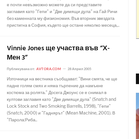
е почти невъзможно можете да си представите
заглавия като "Гепи" и "Две димящи дула" на Гай Ричи
без каменната му физиономия. Във вторник звездата
пристигна в София, където ще остане няколко месеца,..
Vinnie Jones ще участва във “Х-
Мен 3”
Публикувана от:
AVTORA.COM
28 Април 2005
Източници на вестника съобщават: "Вини смята, че ще
падне голям смях и няма търпение да намъкне
костюма за ролята." Досега Джоунс се е снимал в
култови заглавия като "Две димящи дула" (Snatch and
Lock Stock and Two Smoking Barrells, 1998), "Гепи"
(Snatch, 2000) и "Гаднярът" (Mean Machine, 2001). В
"Парола:Риба..