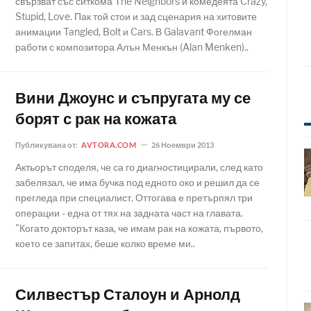
свързват със ситкома The Neighbors и комедеята Crazy,
Stupid, Love. Пак той стои и зад сценария на хитовите
анимации Tangled, Bolt и Cars. В Galavant Фогелман
работи с композитора Алън Менкън (Alan Menken)..
Вини Джоунс и съпругата му се
борят с рак на кожата
Публикувана от:
AVTORA.COM
26 Ноември 2013
Актьорът споделя, че са го диагностицирали, след като
забелязал, че има бучка под едното око и решил да се
прегледа при специалист. Оттогава е претърпял три
операции - една от тях на задната част на главата.
"Когато докторът каза, че имам рак на кожата, първото,
което се запитах, беше колко време ми..
Силвестър Сталоун и Арнолд