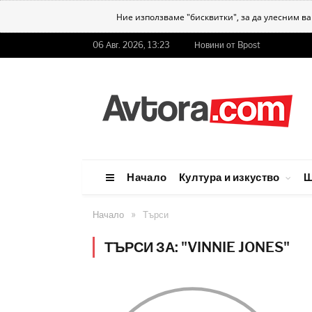
Ние използваме "бисквитки", за да улесним в
06 Авг. 2026, 13:23
Новини от Bpost
Начало
Култура и изкуство
Ш
»
Начало
Търси
ТЪРСИ ЗА: "VINNIE JONES"