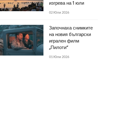
изгрева на 1 юли
02 Юли 2026
Започнаха снимките
на новия български
игрален филм
„Пилоти“
01 Юли 2026