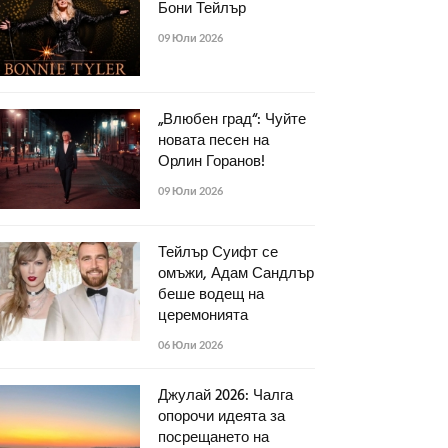
Бони Тейлър
09 Юли 2026
„Влюбен град“: Чуйте
новата песен на
Орлин Горанов!
09 Юли 2026
Тейлър Суифт се
омъжи, Адам Сандлър
беше водещ на
церемонията
06 Юли 2026
Джулай 2026: Чалга
опорочи идеята за
посрещането на