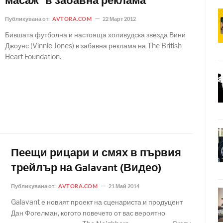
масаж" в забавна реклама
Публикувана от:
AVTORA.COM
22 Март 2012
Бившата футболна и настояща холивудска звезда Вини
Джоунс (Vinnie Jones) в забавна реклама на The British
Heart Foundation.
Пеещи рицари и смях в първия
трейлър на Galavant (Видео)
Публикувана от:
AVTORA.COM
21 Май 2014
Galavant е новият проект на сценариста и продуцент
Дан Фогелман, когото повечето от вас вероятно