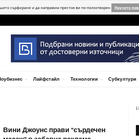
ашето сърфиране и да направим престоя ви по-ползотворен
Научете пов
оубизнес
Лайфстайл
Технологии
Субкултури
E
Вини Джоунс прави "сърдечен