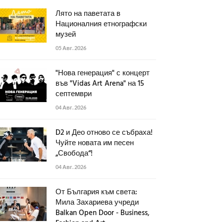
Лято на паветата в
Националния етнографски
музей
05 Авг. 2026
"Нова генерация" с концерт
във "Vidas Art Arena" на 15
септември
04 Авг. 2026
D2 и Део отново се събраха!
Чуйте новата им песен
„Свобода“!
04 Авг. 2026
От България към света:
Мила Захариева учреди
Balkan Open Door - Business,