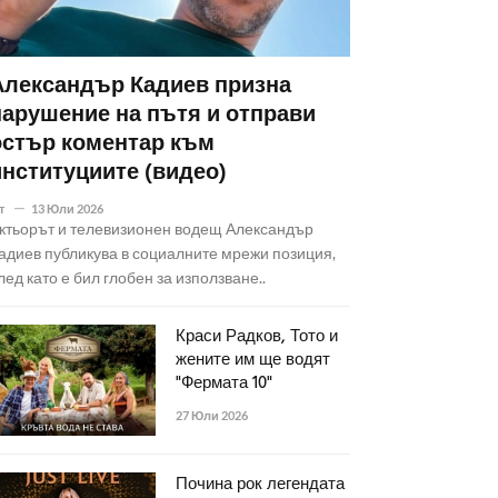
Александър Кадиев призна
нарушение на пътя и отправи
остър коментар към
институциите (видео)
т
13 Юли 2026
ктьорът и телевизионен водещ Александър
адиев публикува в социалните мрежи позиция,
лед като е бил глобен за използване..
Краси Радков, Тото и
жените им ще водят
"Фермата 10"
27 Юли 2026
Почина рок легендата