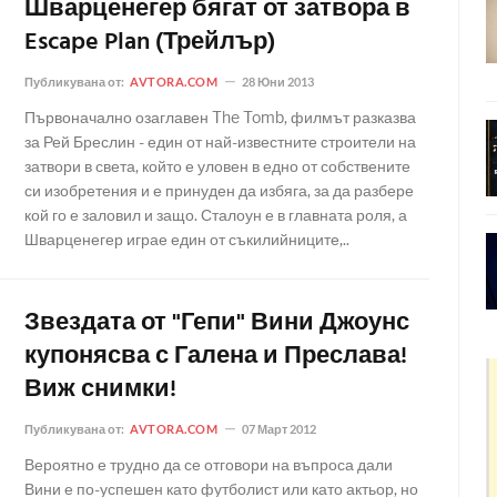
Шварценегер бягат от затвора в
Escape Plan (Трейлър)
Публикувана от:
AVTORA.COM
28 Юни 2013
Първоначално озаглавен The Tomb, филмът разказва
за Рей Бреслин - един от най-известните строители на
затвори в света, който е уловен в едно от собствените
си изобретения и е принуден да избяга, за да разбере
кой го е заловил и защо. Сталоун е в главната роля, а
Шварценегер играе един от съкилийниците,..
Звездата от "Гепи" Вини Джоунс
купонясва с Галена и Преслава!
Виж снимки!
Публикувана от:
AVTORA.COM
07 Март 2012
Вероятно е трудно да се отговори на въпроса дали
Вини е по-успешен като футболист или като актьор, но