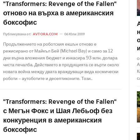
"Transformers: Revenge of the Fallen"
отново на върха в американския
боксофис
Публикувана от:
AVTORA.COM
06 Юли 2009
Продължението на роботския екшън отново е
режисирано от Майкъл Бей (Michael Bay) и само за 12
дни върна вложения бюджет и инкасира 93 млн. долара
О
А
чиста печалба. Действието в продукцията се върти около
К
новата война между двата враждуващи вида космически
с
роботи – аутоботите и десептиконите. Този..
"Transformers: Revenge of the Fallen"
с Мегън Фокс и Шая Лебьоф без
конкуренция в американския
боксофис