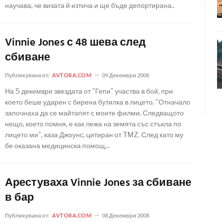
научава, че визата й изтича и ще бъде депортирана..
Vinnie Jones с 48 шева след
сбиване
Публикувана от:
AVTORA.COM
09 Декември 2008
На 5 декември звездата от "Гепи" участва в бой, при
което беше ударен с бирена бутилка в лицето. "Отначало
започнаха да се майтапят с моите филми. Следващото
нещо, което помня, е как лежа на земята със стъкла по
лицето ми", каза Джоунс, цитиран от TMZ. След като му
бе оказана медицинска помощ,..
Арестуваха Vinnie Jones за сбиване
в бар
Публикувана от:
AVTORA.COM
08 Декември 2008