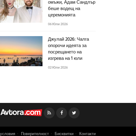
омъжи, Адам Сандлър
беше водещ на
церемонията
06 Юли 2026
Джулай 2026: Чалга
опорочи идеята за
посрещането на
изгрева на 1 юли
02 Юли 2026
Facebook
Twitter
условия
Поверителност
Бисквитки
Контакти