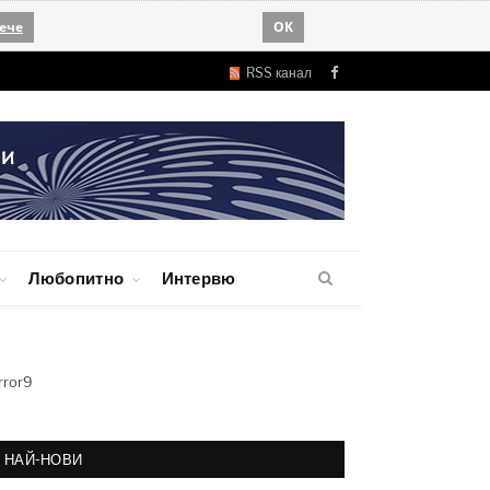
ече
OK
RSS канал
Facebook
Любопитно
Интервю
rror9
НАЙ-НОВИ