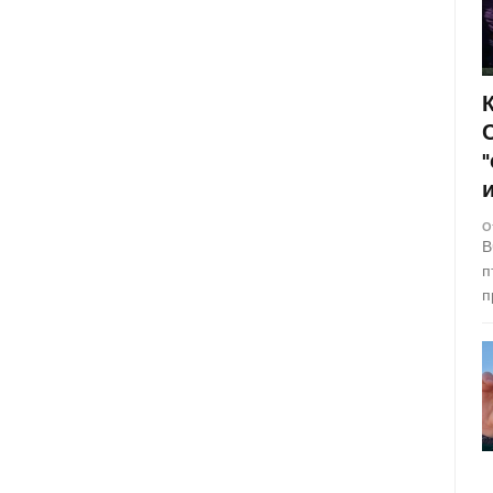
О
В
п
п