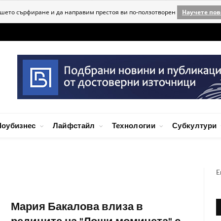
ашето сърфиране и да направим престоя ви по-ползотворен
Научете пов
оубизнес
Лайфстайл
Технологии
Субкултури
E
Мария Бакалова влиза в