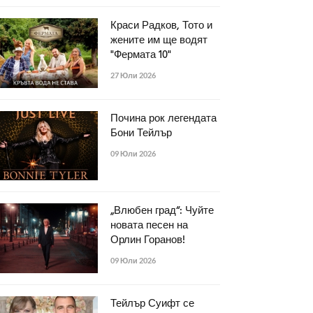
Краси Радков, Тото и
жените им ще водят
"Фермата 10"
27 Юли 2026
Почина рок легендата
Бони Тейлър
09 Юли 2026
„Влюбен град“: Чуйте
новата песен на
Орлин Горанов!
09 Юли 2026
Тейлър Суифт се