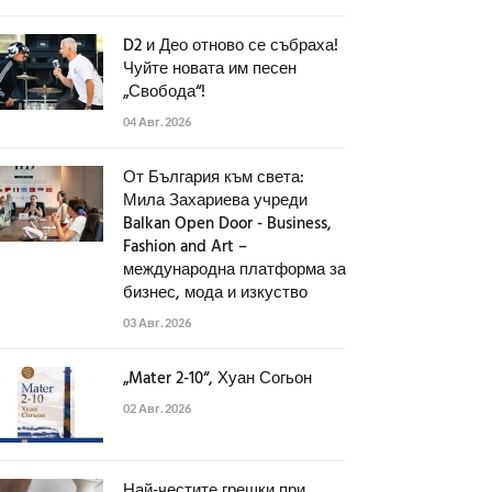
D2 и Део отново се събраха!
Чуйте новата им песен
„Свобода“!
04 Авг. 2026
От България към света:
Мила Захариева учреди
Balkan Open Door - Business,
Fashion and Art –
международна платформа за
бизнес, мода и изкуство
03 Авг. 2026
„Mater 2-10“, Хуан Согьон
02 Авг. 2026
Най-честите грешки при