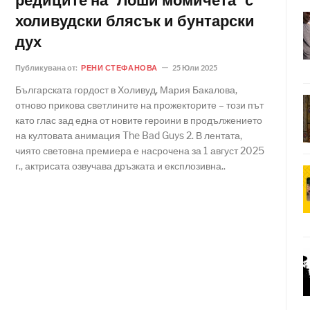
редиците на "Лоши момичета" с
холивудски блясък и бунтарски
дух
Публикувана от:
РЕНИ СТЕФАНОВА
25 Юли 2025
Българската гордост в Холивуд, Мария Бакалова,
отново прикова светлините на прожекторите – този път
като глас зад една от новите героини в продължението
на култовата анимация The Bad Guys 2. В лентата,
чиято световна премиера е насрочена за 1 август 2025
г., актрисата озвучава дръзката и експлозивна..