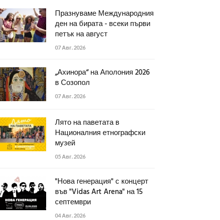
Празнуваме Международния
ден на бирата - всеки първи
петък на август
07 Авг. 2026
„Ахинора“ на Аполония 2026
в Созопол
07 Авг. 2026
Лято на паветата в
Националния етнографски
музей
05 Авг. 2026
"Нова генерация" с концерт
във "Vidas Art Arena" на 15
септември
04 Авг. 2026