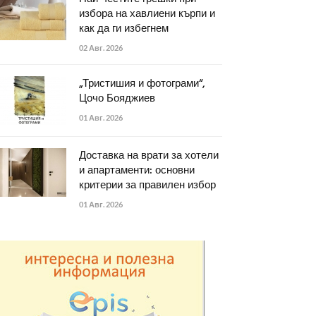
избора на хавлиени кърпи и
как да ги избегнем
02 Авг. 2026
„Тристишия и фотограми“,
Цочо Бояджиев
01 Авг. 2026
Доставка на врати за хотели
и апартаменти: основни
критерии за правилен избор
01 Авг. 2026