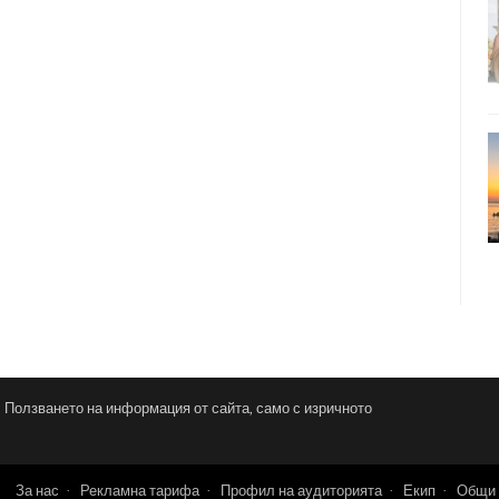
и. Ползването на информация от сайта, само с изричното
За нас
Рекламна тарифа
Профил на аудиторията
Екип
Общи 