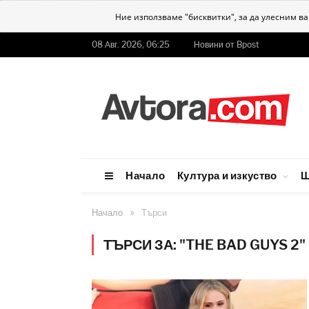
Ние използваме "бисквитки", за да улесним в
08 Авг. 2026, 06:25
Новини от Bpost
Начало
Култура и изкуство
Ш
»
Начало
Търси
ТЪРСИ ЗА: "THE BAD GUYS 2"