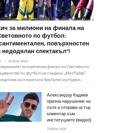
Кич за милиони на финала на
Световното по футбол:
"сантиментален, повърхностен
и недодялан спектакъл"!
т
20 Юли 2026
черашният исторически финал на Световното
ървенство по футбол на стадион „МетЛайф“
редложи на планетата брутален културен..
Александър Кадиев
призна нарушение на
пътя и отправи остър
коментар към
институциите (видео)
13 Юли 2026