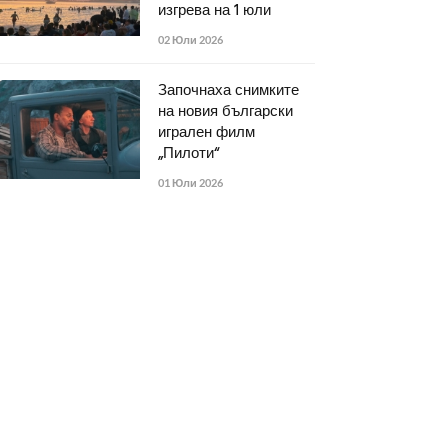
изгрева на 1 юли
02 Юли 2026
Започнаха снимките
на новия български
игрален филм
„Пилоти“
01 Юли 2026