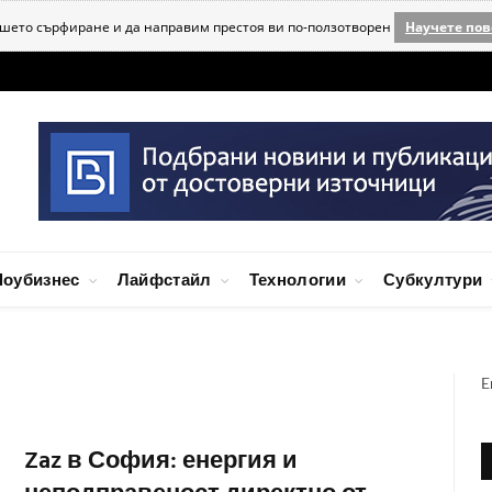
ашето сърфиране и да направим престоя ви по-ползотворен
Научете пов
оубизнес
Лайфстайл
Технологии
Субкултури
E
Zaz в София: енергия и