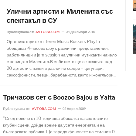
Улични артисти и Миленита със
спектакъл в СУ
Публикувана от:
AVTORA.COM
31 Декември 2010
Организаторите от Teren Music Buskers Play In
обещават 4-часово шоу с различни представления,
работилници и jam session на улични музиканти начело
с певицата Миленита.В събитието ще се включат над
20 артисти с изяви в различни сфери – цигулари,
саксофонисти, певци, барабанисти, както и жонгльори,..
Тричасов сет с Boozoo Bajou в Yalta
Публикувана от:
AVTORA.COM
02 Април 2009
"След повече от 10-годишна обиколка на световните
клубни сцени, дойде време да усетя енергията и на
българската публика. Ще заредя феновете на стилния DJ