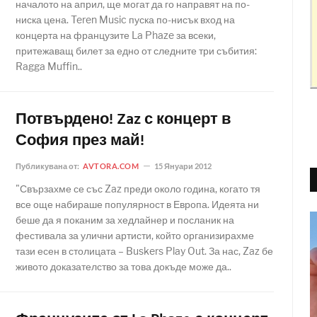
началото на април, ще могат да го направят на по-
ниска цена. Teren Music пуска по-нисък вход на
концерта на французите La Phaze за всеки,
притежаващ билет за едно от следните три събития:
Ragga Muffin..
Потвърдено! Zaz с концерт в
София през май!
Публикувана от:
AVTORA.COM
15 Януари 2012
"Свързахме се със Zaz преди около година, когато тя
все още набираше популярност в Европа. Идеята ни
беше да я поканим за хедлайнер и посланик на
фестивала за улични артисти, който организирахме
тази есен в столицата – Buskers Play Out. За нас, Zaz бе
живото доказателство за това докъде може да..