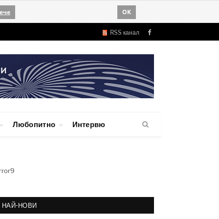
ече
OK
RSS канал
Facebook
Любопитно
Интервю
rror9
НАЙ-НОВИ