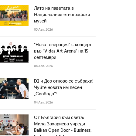
Лято на паветата в
Националния етнографски
музей
05 Авг. 2026
"Нова генерация" с концерт
във "Vidas Art Arena" на 15
септември
04 Авг. 2026
D2 и Део отново се събраха!
Чуйте новата им песен
„Свобода“!
04 Авг. 2026
От България към света:
Мила Захариева учреди
Balkan Open Door - Business,