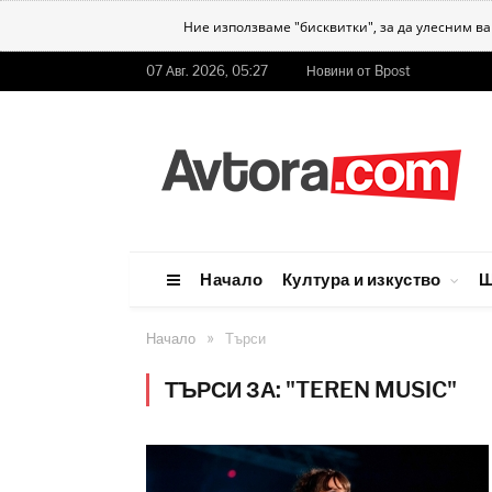
Ние използваме "бисквитки", за да улесним в
07 Авг. 2026, 05:27
Новини от Bpost
Начало
Култура и изкуство
Ш
»
Начало
Търси
ТЪРСИ ЗА: "TEREN MUSIC"