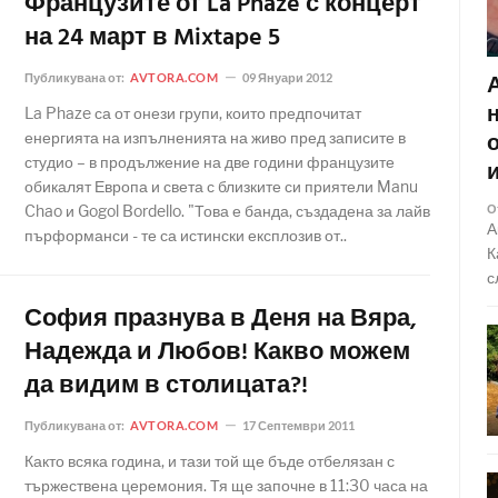
Французите от La Phaze с концерт
на 24 март в Mixtape 5
Публикувана от:
AVTORA.COM
09 Януари 2012
La Phaze са от онези групи, които предпочитат
енергията на изпълненията на живо пред записите в
студио – в продължение на две години французите
обикалят Европа и света с близките си приятели Manu
Chao и Gogol Bordello. "Това е банда, създадена за лайв
О
А
пърформанси - те са истински експлозив от..
К
с
София празнува в Деня на Вяра,
Надежда и Любов! Какво можем
да видим в столицата?!
Публикувана от:
AVTORA.COM
17 Септември 2011
Както всяка година, и тази той ще бъде отбелязан с
тържествена церемония. Тя ще започне в 11:30 часа на