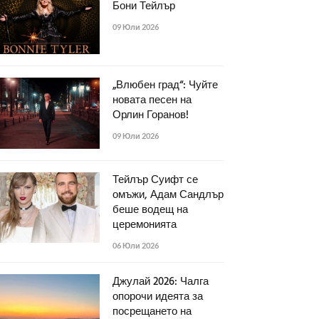
Бони Тейлър
09 Юли 2026
„Влюбен град“: Чуйте
новата песен на
Орлин Горанов!
09 Юли 2026
Тейлър Суифт се
омъжи, Адам Сандлър
беше водещ на
церемонията
06 Юли 2026
Джулай 2026: Чалга
опорочи идеята за
посрещането на