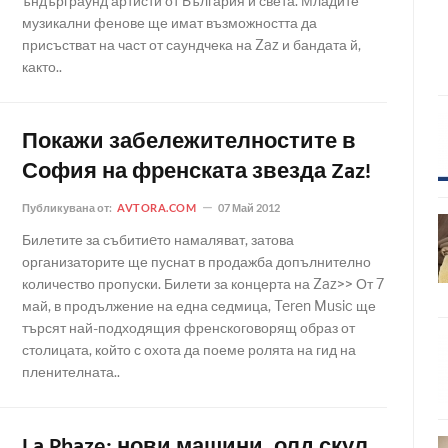
ъндърграунд артисти от България и света. Младите
музикални фенове ще имат възможността да
присъстват на част от саундчека на Zaz и бандата й,
както..
Покажи забележителностите в
София на френската звезда Zaz!
Публикувана от:
AVTORA.COM
07 Май 2012
Билетите за събитиeто намаляват, затова
организаторите ще пуснат в продажба допълнително
количество пропуски. Билети за концерта на Zaz>> От 7
май, в продължение на една седмица, Teren Music ще
търсят най-подходящия френскоговорящ образ от
столицата, който с охота да поеме ролята на гид на
пленителната..
La Phaze: нови машини, олд скул