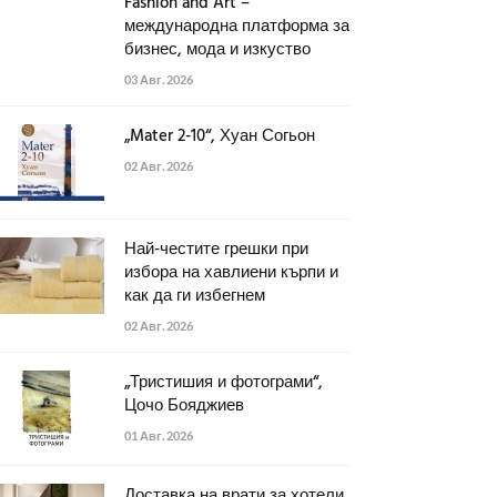
Fashion and Art –
международна платформа за
бизнес, мода и изкуство
03 Авг. 2026
„Mater 2-10“, Хуан Согьон
02 Авг. 2026
Най-честите грешки при
избора на хавлиени кърпи и
как да ги избегнем
02 Авг. 2026
„Тристишия и фотограми“,
Цочо Бояджиев
01 Авг. 2026
Доставка на врати за хотели