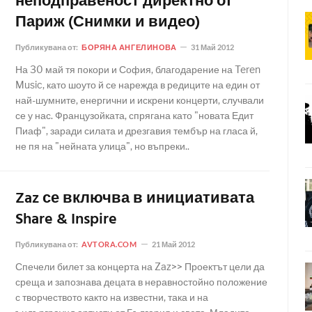
неподправеност директно от
Париж (Снимки и видео)
Публикувана от:
БОРЯНА АНГЕЛИНОВА
31 Май 2012
На 30 май тя покори и София, благодарение на Teren
Music, като шоуто й се нарежда в редиците на един от
най-шумните, енергични и искрени концерти, случвали
се у нас. Французойката, спрягана като "новата Едит
Пиаф", заради силата и дрезгавия тембър на гласа й,
не пя на "нейната улица", но въпреки..
Zaz се включва в инициативата
Share & Inspire
Публикувана от:
AVTORA.COM
21 Май 2012
Спечели билет за концерта на Zaz>> Проектът цели да
среща и запознава децата в неравностойно положение
с творчеството както на известни, така и на