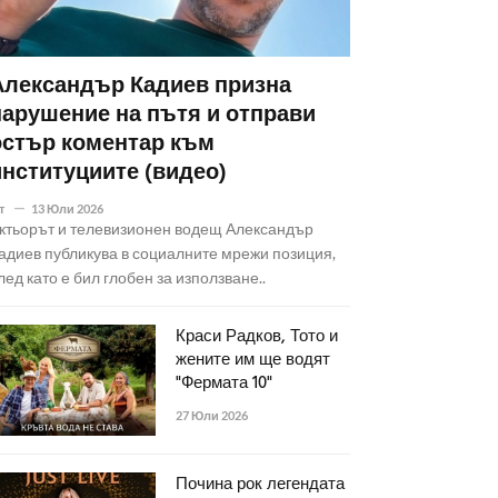
Александър Кадиев призна
нарушение на пътя и отправи
остър коментар към
институциите (видео)
т
13 Юли 2026
ктьорът и телевизионен водещ Александър
адиев публикува в социалните мрежи позиция,
лед като е бил глобен за използване..
Краси Радков, Тото и
жените им ще водят
"Фермата 10"
27 Юли 2026
Почина рок легендата