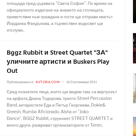
площада пред църквата "Света София". По време на
официалното издигане на знамето на столицата,
приветствие към граждани и гости ще отправи кметът
Йорданка Фандъкова, а тържествен водосвет ще
отслужи..
Bggz Rubbit и Street Quartet "ЗА"
уличните артисти и Buskers Play
Out
Публикувана от:
AVTORA.COM
16 Септември 2011
Сред познатите лица, които ще видим там, са виртуозът
на арфата Диана Тодорова, триото Street Percussion
Band, китаристите Еди и Петър Георгиеви, Dokle&
Greesh, Rumba Aficionado, Aisha от "Joko
Dance", BGGZ Rubbit, струнният STREET QUARTET и
много други, разкриват организаторите от Teren..