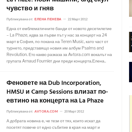
чувство и гняв
Публикувана от:
ЕЛЕНА ПЕНЕВА
22 Март 2012
Една от емблематичните банди от новото десетилетие
– La Phaze, идва за първи път у нас за концерт на 24
март в София, по покана на Teren Music, като част от
турнето, представящо новия им албум Psalms and
Revolution. Ето какво разказа за Avtora.com вокалът на
групата Arnaud Fournier дни преди концерта.Елена..
Феновете на Dub Incorporation,
HMSU и Camp Sessions влизат по-
евтино на концерта на La Phaze
Публикувана от:
AVTORA.COM
20 Март 2012
А добрата новина е, че тези от тях, които искат да
посетят повече от едно събитие в края на март и