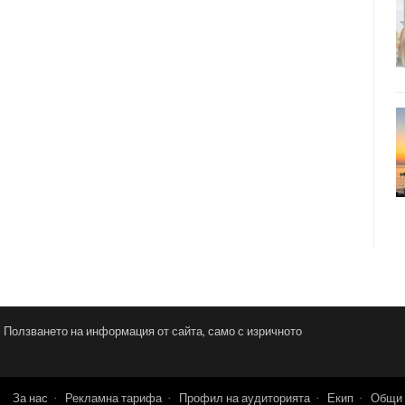
и. Ползването на информация от сайта, само с изричното
За нас
Рекламна тарифа
Профил на аудиторията
Екип
Общи 