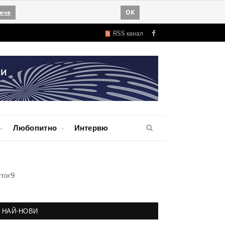
ече
OK
RSS канал
Facebook
Любопитно
Интервю
rror9
НАЙ-НОВИ