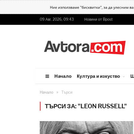
Ние използваме "бисквитки", за да улесним в
09 Авг. 2026, 09:43
Новини от Bpost
Начало
Култура и изкуство
Ш
»
Начало
Търси
ТЪРСИ ЗА: "LEON RUSSELL"