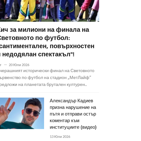
Кич за милиони на финала на
Световното по футбол:
"сантиментален, повърхностен
и недодялан спектакъл"!
т
20 Юли 2026
черашният исторически финал на Световното
ървенство по футбол на стадион „МетЛайф“
редложи на планетата брутален културен..
Александър Кадиев
призна нарушение на
пътя и отправи остър
коментар към
институциите (видео)
13 Юли 2026