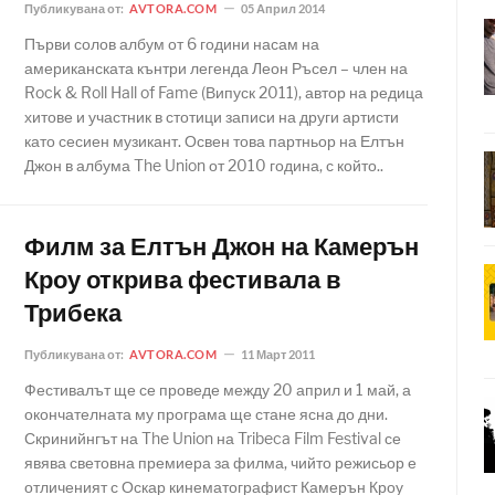
Публикувана от:
AVTORA.COM
05 Април 2014
Първи солов албум от 6 години насам на
американската кънтри легенда Леон Ръсел – член на
Rock & Roll Hall of Fame (Випуск 2011), автор на редица
хитове и участник в стотици записи на други артисти
като сесиен музикант. Освен това партньор на Елтън
Джон в албума The Union от 2010 година, с който..
Филм за Елтън Джон на Камерън
Кроу открива фестивала в
Трибека
Публикувана от:
AVTORA.COM
11 Март 2011
Фестивалът ще се проведе между 20 април и 1 май, а
окончателната му програма ще стане ясна до дни.
Скринийнгът на The Union на Tribeca Film Festival се
явява световна премиера за филма, чийто режисьор е
отличеният с Оскар кинематографист Камерън Кроу