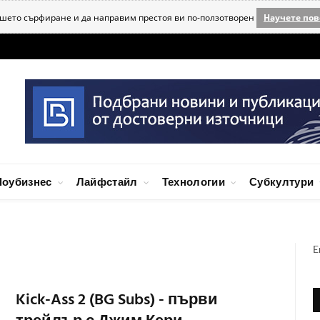
ашето сърфиране и да направим престоя ви по-ползотворен
Научете пов
оубизнес
Лайфстайл
Технологии
Субкултури
E
Kick-Ass 2 (BG Subs) - първи