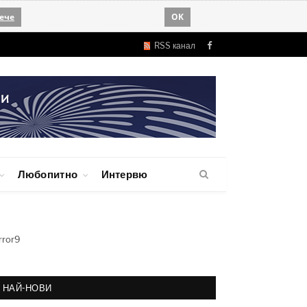
ече
OK
RSS канал
Facebook
Любопитно
Интервю
rror9
НАЙ-НОВИ