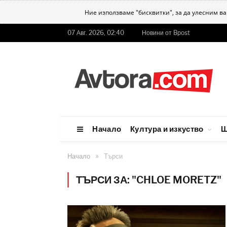
Ние използваме "бисквитки", за да улесним в
07 Авг. 2026, 02:40
Новини от Bpost
Начало
Култура и изкуство
Ш
»
Начало
Търси
ТЪРСИ ЗА: "CHLOE MORETZ"