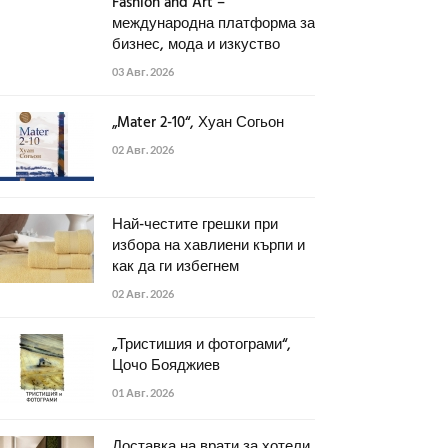
Fashion and Art –
международна платформа за
бизнес, мода и изкуство
03 Авг. 2026
„Mater 2-10“, Хуан Согьон
02 Авг. 2026
Най-честите грешки при
избора на хавлиени кърпи и
как да ги избегнем
02 Авг. 2026
„Тристишия и фотограми“,
Цочо Бояджиев
01 Авг. 2026
Доставка на врати за хотели