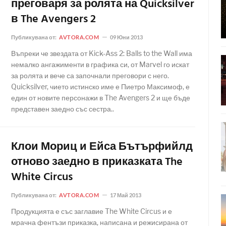
преговаря за ролята на Quicksilver
в The Avengers 2
Публикувана от:
AVTORA.COM
09 Юни 2013
Въпреки че звездата от Kick-Ass 2: Balls to the Wall има
немалко ангажименти в графика си, от Marvel го искат
за ролята и вече са започнали преговори с него.
Quicksilver, чието истинско име е Пиетро Максимоф, е
един от новите персонажи в The Avengers 2 и ще бъде
представен заедно със сестра..
Клои Мориц и Ейса Бътърфийлд
отново заедно в приказката The
White Circus
Публикувана от:
AVTORA.COM
17 Май 2013
Продукцията е със заглавие The White Circus и е
мрачна фентъзи приказка, написана и режисирана от