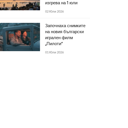
изгрева на 1 юли
02 Юли 2026
Започнаха снимките
на новия български
игрален филм
„Пилоти“
01 Юли 2026