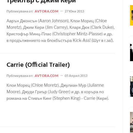
трейлър с Джим Кери
Публикувана от:
AVTORA.COM
27 Юни 2013
Аарън Джонсън (Aaron Johnson), Клои Мориц (Chloe
Moretz), Джим Кери (Jim Carrey), Кларк Дюк (Clark Duke),
Кристофър Минц-Плас (Christopher Mintz-Plasse) и др.
в продължението на блокбъстъра Kick-Ass! (Шут в г.за!).
Carrie (Official Trailer)
Публикувана от:
AVTORA.COM
05 Април 2013
Клои Морец (Chloe Moretz), Джулиан Мур (Julianne
Moore), Джуди Гриър (Judy Greer) и др. в хоръра по
романа на Стивън Кинг (Stephen King) - Carrie (Кери).