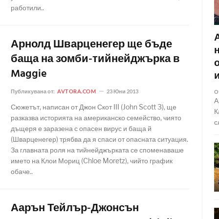
работили..
Арнолд Шварценегер ще бъде
баща на зомби-тийнейджърка в
Maggie
Публикувана от:
AVTORA.COM
23 Юни 2013
О
А
Сюжетът, написан от Джон Скот III (John Scott 3), ще
К
разказва историята на американско семейство, чиято
с
дъщеря е заразена с опасен вирус и баща й
(Шварценегер) трябва да я спаси от опасната ситуация.
За главната роля на тийнейджърката се споменаваше
името на Клои Мориц (Chloe Moretz), чийто график
обаче..
Аарън Тейлър-Джонсън