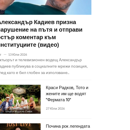
Александър Кадиев призна
нарушение на пътя и отправи
остър коментар към
институциите (видео)
т
13 Юли 2026
ктьорът и телевизионен водещ Александър
адиев публикува в социалните мрежи позиция,
лед като е бил глобен за използване..
Краси Радков, Тото и
жените им ще водят
"Фермата 10"
27 Юли 2026
Почина рок легендата