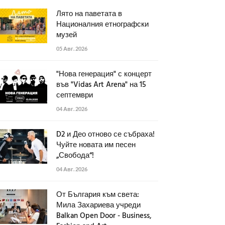
Лято на паветата в
Националния етнографски
музей
05 Авг. 2026
"Нова генерация" с концерт
във "Vidas Art Arena" на 15
септември
04 Авг. 2026
D2 и Део отново се събраха!
Чуйте новата им песен
„Свобода“!
04 Авг. 2026
От България към света:
Мила Захариева учреди
Balkan Open Door - Business,