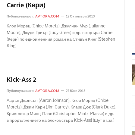
Carrie (Кери)
Публикувана от:
AVTORA.COM
12 Октомври 2013
Клои Морец (Chloe Moretz), Джулиан Мур (Julianne
Moore), Джуди Гриър (Judy Greer) и др. в хоръра Carrie
(Кери) по едноименния роман на Стивън Кинг (Stephen
King).
Kick-Ass 2
Публикувана от:
AVTORA.COM
27 Юни 2013
Аарън Джонсън (Aaron Johnson), Клои Мориц (Chloe
Moretz), Джим Кери (Jim Carrey), Кларк Дюк (Clark Duke),
Кристофър Минц-Плас (Christopher Mintz-Plasse) и др.
в продължението на блокбъстъра Kick-Ass! (Шут в г.за!)