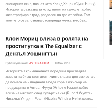
сценарния екип, познат като Клайд Хенри (Clyde Henry).
Историята разказва за млад пилот на самолет, който
катастрофира в град, разделен на две от война. Там
момчето се запознава с говореща мечка, влюбва..
Клои Мориц влиза в ролята на
проститутка в The Equalizer с
Дензъл Уошингтън
Публикувана от:
AVTORA.COM
13 Май 2013
Историята в криминалната поредица проследява
живота на бивш таен агент, чиято главна цел в живота е
да помага на изпаднали в беда хора. Режисьор на
продукцията е Антоан Фукуа (Antoine Fuqua), който
влиза на мястото след Рупърт Уайът (Rupert Wyatt) и
Никълъс Уиндинг Рефн (Nicolas Winding Refn), които..