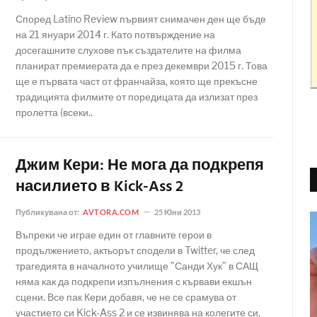
Според Latino Review първият снимачен ден ще бъде
на 21 януари 2014 г. Като потвърждение на
досегашните слухове пък създателите на филма
планират премиерата да е през декември 2015 г. Това
ще е първата част от франчайза, която ще прекъсне
традицията филмите от поредицата да излизат през
пролетта (всеки..
Джим Кери: Не мога да подкрепя
насилието в Kick-Ass 2
Публикувана от:
AVTORA.COM
25 Юни 2013
Въпреки че играе един от главните герои в
продължението, актьорът сподели в Twitter, че след
трагедията в началното училище "Санди Хук" в САЩ
няма как да подкрепи изпълнения с кървави екшън
сцени. Все пак Кери добавя, че не се срамува от
участието си Kick-Ass 2 и се извинява на колегите си,