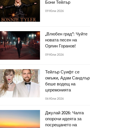
Бони Тейлър
09 Юли 2026
„Влюбен град“: Чуйте
новата песен на
Орлин Горанов!
09 Юли 2026
Тейлър Суифт се
омъжи, Адам Сандлър
беше водещ на
церемонията
06 Юли 2026
Джулай 2026: Чалга
опорочи идеята за
посрещането на