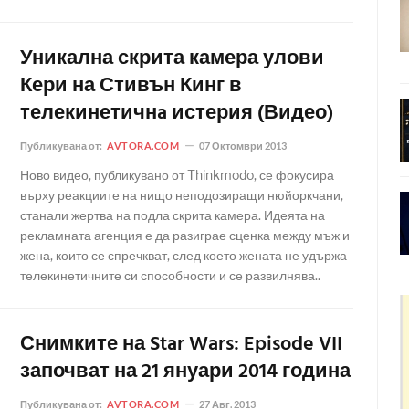
Уникална скрита камера улови
Кери на Стивън Кинг в
телекинетичнa истерия (Видео)
Публикувана от:
AVTORA.COM
07 Октомври 2013
Ново видео, публикувано от Thinkmodo, се фокусира
върху реакциите на нищо неподозиращи нюйоркчани,
станали жертва на подла скрита камера. Идеята на
рекламната агенция е да разиграе сценка между мъж и
жена, които се спречкват, след което жената не удържа
телекинетичните си способности и се развилнява..
Снимките на Star Wars: Episode VII
започват на 21 януари 2014 година
Публикувана от:
AVTORA.COM
27 Авг. 2013