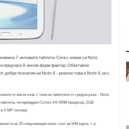
появиха 7-инчовите таблети. Сега с новия си Note
 и предлага 8-инчов форм фактор. Обективно
 добре познатия ни Note II – реално това е Note II, но с
ните от висок клас с тези на таблетите от средна ръка – Note
 пиксела, четириядрен Cortex A9 ARM процесор, 2GB
 и 5 МР тилова).
ожности за 3G комуникация плюс слот за SIM карта, т. е.