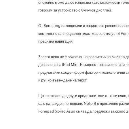
спокойно може да се използва като класически тел
говорим за устройство с 8-инчов дисплей.
От Samsung са запазили и опцията за разпознаване 
комплект със специален пластмасов стилус (S Pen), 
прецизна навигация.
Засега цена не е обявена, но реалистично би било 
диапазона на iPad Mini. Всъщност по всичко личи, ч
предлагайки сходен форм фактор и технологични с
и ръчно въвеждане на текст.
Що се отнася до други представители от този клас,
са с една идея по-неясни. Note 8 е прекалено разл
Fonepad (който Asus смята да предложи за около 2