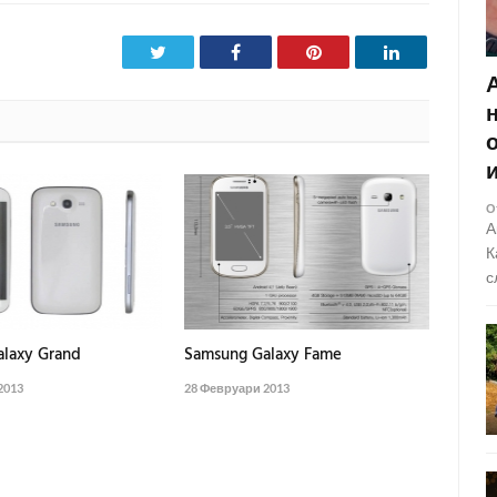
Twitter
Facebook
Pinterest
LinkedIn
О
А
К
с
laxy Grand
Samsung Galaxy Fame
2013
28 Февруари 2013