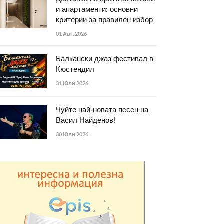
и апартаменти: основни
критерии за правилен избор
01 Авг. 2026
Балкански джаз фестивал в
Кюстендил
31 Юли 2026
Чуйте най-новата песен на
Васил Найденов!
30 Юли 2026