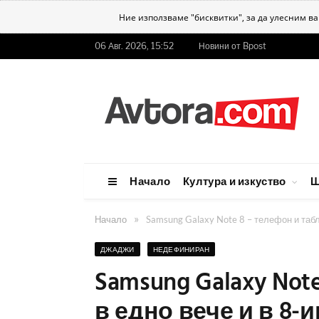
Ние използваме "бисквитки", за да улесним в
06 Авг. 2026, 15:52
Новини от Bpost
Начало
Култура и изкуство
Ш
»
Начало
Samsung Galaxy Note 8 – телефон и табл
ДЖАДЖИ
НЕДЕФИНИРАН
Samsung Galaxy Not
в едно вече и в 8