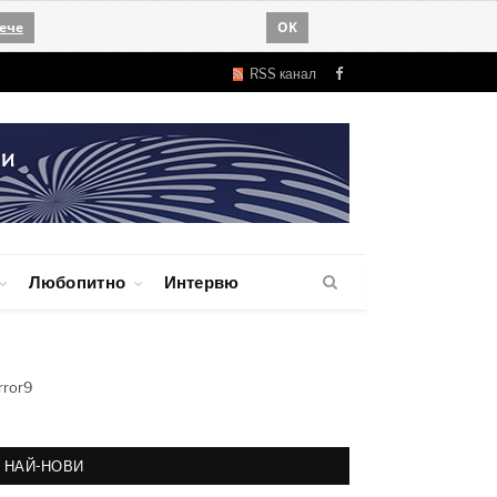
ече
OK
RSS канал
Facebook
Любопитно
Интервю
rror9
НАЙ-НОВИ