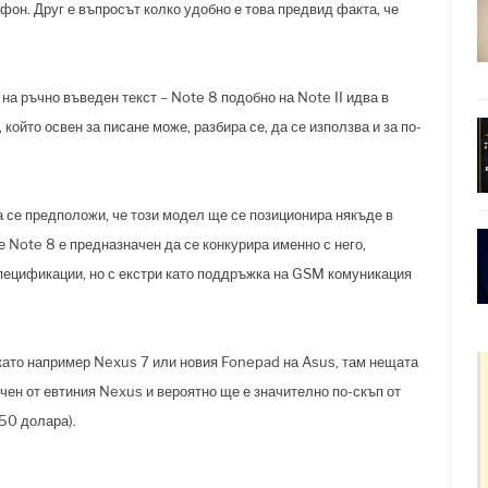
ефон.
Друг е въпросът колко удобно е това предвид факта, че
на ръчно въведен текст – Note 8 подобно на Note II идва в
който освен за писане може, разбира се, да се използва и за по-
да се предположи, че този модел ще се позиционира някъде в
е Note 8 е предназначен да се конкурира именно с него,
пецификации, но с екстри като поддръжка на GSM комуникация
 като например Nexus 7 или новия Fonepad на Asus, там нещата
ичен от евтиния Nexus и вероятно ще е значително по-скъп от
50 долара).