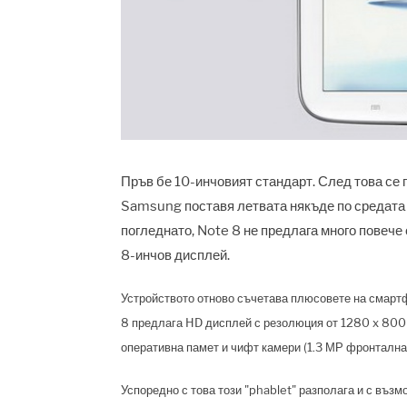
Пръв бе 10-инчовият стандарт. След това се 
Samsung поставя летвата някъде по средата
погледнато, Note 8 не предлага много повече от
8-инчов дисплей.
Устройството отново съчетава плюсовете на смартфо
8 предлага HD дисплей с резолюция от 1280 x 800
оперативна памет и чифт камери (1.3 МР фронтална
Успоредно с това този "phablet" разполага и с възм