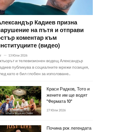
Александър Кадиев призна
нарушение на пътя и отправи
остър коментар към
институциите (видео)
т
13 Юли 2026
ктьорът и телевизионен водещ Александър
адиев публикува в социалните мрежи позиция,
лед като е бил глобен за използване..
Краси Радков, Тото и
жените им ще водят
"Фермата 10"
27 Юли 2026
Почина рок легендата