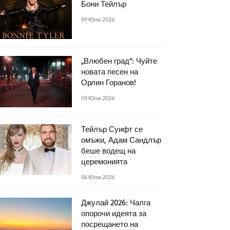
Бони Тейлър
09 Юли 2026
„Влюбен град“: Чуйте
новата песен на
Орлин Горанов!
09 Юли 2026
Тейлър Суифт се
омъжи, Адам Сандлър
беше водещ на
церемонията
06 Юли 2026
Джулай 2026: Чалга
опорочи идеята за
посрещането на