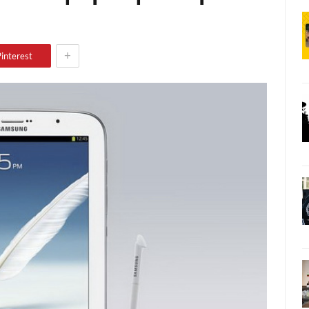
+
interest