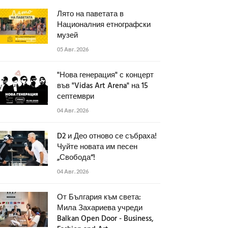
Лято на паветата в
Националния етнографски
музей
05 Авг. 2026
"Нова генерация" с концерт
във "Vidas Art Arena" на 15
септември
04 Авг. 2026
D2 и Део отново се събраха!
Чуйте новата им песен
„Свобода“!
04 Авг. 2026
От България към света:
Мила Захариева учреди
Balkan Open Door - Business,