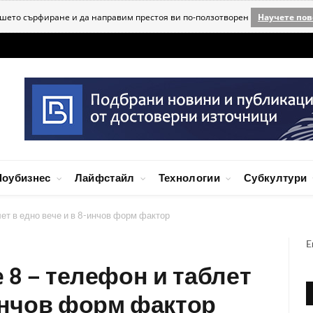
ашето сърфиране и да направим престоя ви по-ползотворен
Научете пов
оубизнес
Лайфстайл
Технологии
Субкултури
ет в едно вече и в 8-инчов форм фактор
E
e 8 – телефон и таблет
-инчов форм фактор