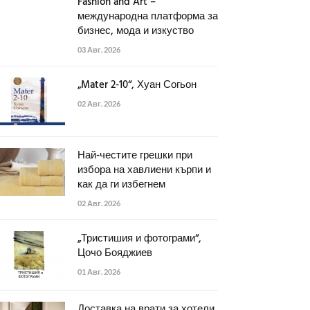
Fashion and Art –
международна платформа за
бизнес, мода и изкуство
03 Авг. 2026
„Mater 2-10“, Хуан Согьон
02 Авг. 2026
Най-честите грешки при
избора на хавлиени кърпи и
как да ги избегнем
02 Авг. 2026
„Тристишия и фотограми“,
Цочо Бояджиев
01 Авг. 2026
Доставка на врати за хотели