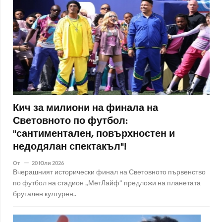
Кич за милиони на финала на
Световното по футбол:
"сантиментален, повърхностен и
недодялан спектакъл"!
От
20 Юли 2026
Вчерашният исторически финал на Световното първенство
по футбол на стадион „МетЛайф“ предложи на планетата
брутален културен..