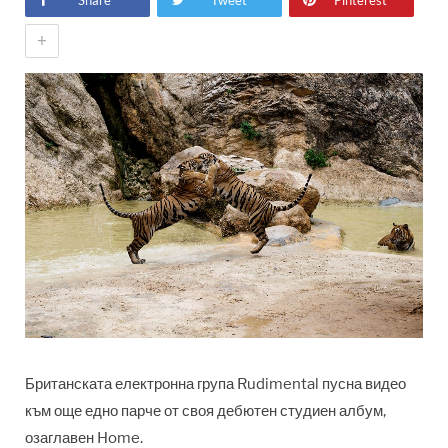
Share
Tweet
Pinterest
+
Британската електронна група Rudimental пусна видео
към още едно парче от своя дебютен студиен албум,
озаглавен Home.