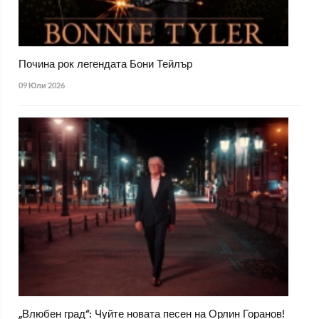
Почина рок легендата Бони Тейлър
09 Юли 2026
„Влюбен град“: Чуйте новата песен на Орлин Горанов!