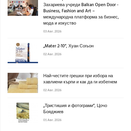
Захариева учреди Balkan Open Door -
Business, Fashion and Art –
международна платформа за бизнес,
мода и изкуство
03 Авг. 2026
„Mater 2-10“, Хуан Согьон
02 Авг. 2026
Най-честите грешки при избора на
хавлиени кърпи и как да ги избегнем
02 Авг. 2026
„Тристишия и фотограми“, Цочо
Бояджиев
01 Авг. 2026