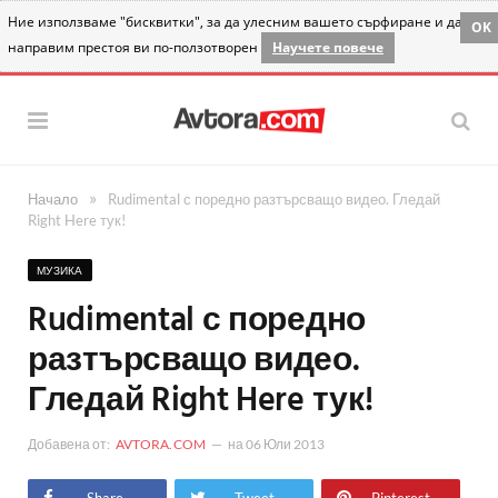
Ние използваме "бисквитки", за да улесним вашето сърфиране и да
OK
направим престоя ви по-ползотворен
Научете повече
»
Начало
Rudimental с поредно разтърсващо видео. Гледай
Right Here тук!
МУЗИКА
Rudimental с поредно
разтърсващо видео.
Гледай Right Here тук!
Добавена от:
AVTORA.COM
на
06 Юли 2013