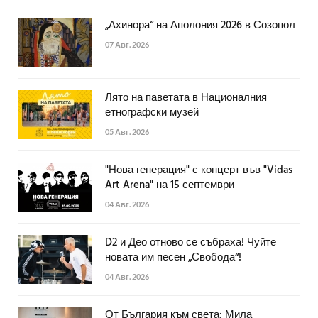
„Ахинора“ на Аполония 2026 в Созопол
07 Авг. 2026
Лято на паветата в Националния
етнографски музей
05 Авг. 2026
"Нова генерация" с концерт във "Vidas
Art Arena" на 15 септември
04 Авг. 2026
D2 и Део отново се събраха! Чуйте
новата им песен „Свобода“!
04 Авг. 2026
От България към света: Мила