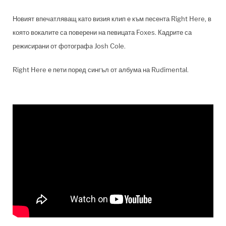
Новият впечатляващ като визия клип е към песента Right Here, в
която вокалите са поверени на певицата Foxes. Кадрите са
режисирани от фотографa Josh Cole.
Right Here е пети поред сингъл от албума на Rudimental.