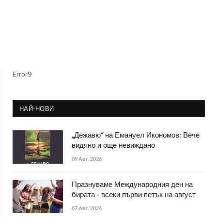
Error9
НАЙ-НОВИ
„Дежавю“ на Емануел Икономов: Вече
видяно и още невиждано
09 Авг. 2026
Празнуваме Международния ден на
бирата - всеки първи петък на август
07 Авг. 2026