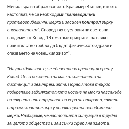
Министъра на образованието Красимир Вълчев, в което
настояват, че са необходими "
категорични
противоепидемични мерки и засилен
контрол
върху
спазването им
". Според тях в условия на световна
пандемия от Ковид-19 смятаме приоритет за всяко
правителство трябва да бъдат физическото здраве и
опазването на човешкия живот".
"
Научно доказано е, че единствена превенция срещу
Ковид-19 са носенето на маски, спазването на
дистанция и дезинфекцията. Поради това твърдо
подкрепяме задължителното носене на маски навсякъде
на закрито, при струпване на хора на открито, кактои
строгия контрол върху всички противоепидемични
мерки. Разбираме, че настоящата ситуация е трудна
за цялото общество и за всички сфери на живота,