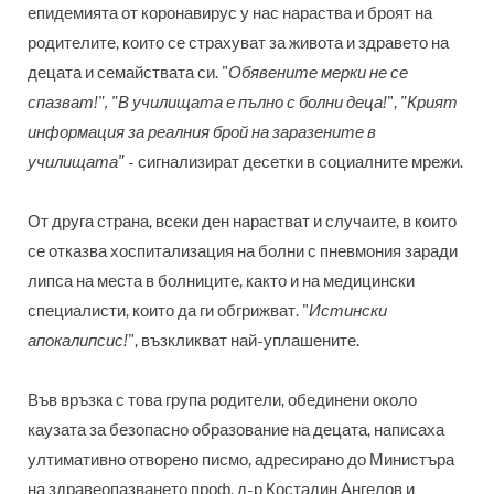
епидемията от коронавирус у нас нараства и броят на
родителите, които се страхуват за живота и здравето на
децата и семайствата си. "
Обявените мерки не се
спазват!", "В училищата е пълно с болни деца!
",
"Крият
информация за реалния брой на заразените в
училищата" -
сигнализират десетки в социалните мрежи.
От друга страна, всеки ден нарастват и случаите, в които
се отказва хоспитализация на болни с пневмония заради
липса на места в болниците, както и на медицински
специалисти, които да ги обгрижват. "
Истински
апокалипсис!
", възкликват най-уплашените.
Във връзка с това група родители, обединени около
каузата за безопасно образование на децата, написаха
ултимативно отворено писмо, адресирано до Министъра
на здравеопазването проф. д-р Костадин Ангелов и