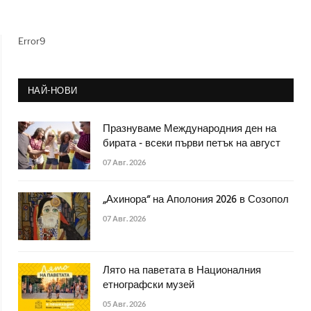
Error9
НАЙ-НОВИ
Празнуваме Международния ден на
бирата - всеки първи петък на август
07 Авг. 2026
„Ахинора“ на Аполония 2026 в Созопол
07 Авг. 2026
Лято на паветата в Националния
етнографски музей
05 Авг. 2026