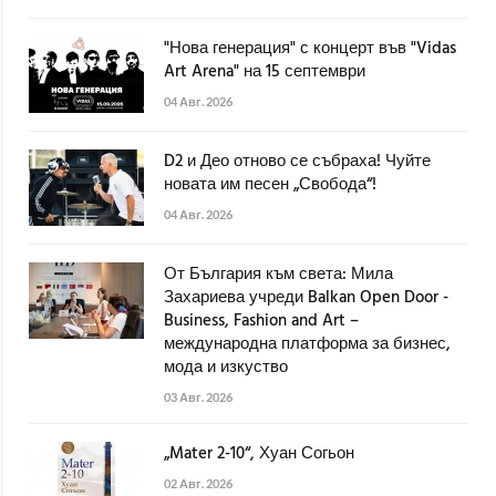
"Нова генерация" с концерт във "Vidas
Art Arena" на 15 септември
04 Авг. 2026
D2 и Део отново се събраха! Чуйте
новата им песен „Свобода“!
04 Авг. 2026
От България към света: Мила
Захариева учреди Balkan Open Door -
Business, Fashion and Art –
международна платформа за бизнес,
мода и изкуство
03 Авг. 2026
„Mater 2-10“, Хуан Согьон
02 Авг. 2026