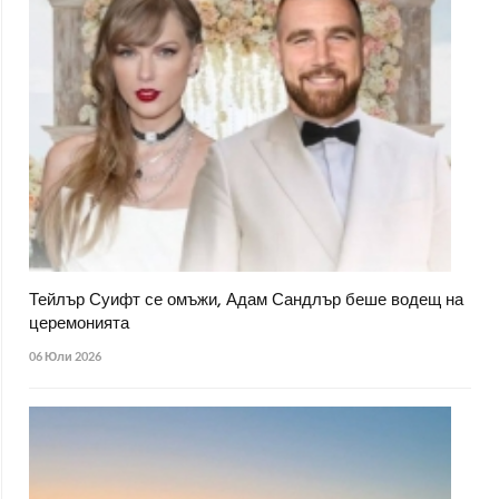
Тейлър Суифт се омъжи, Адам Сандлър беше водещ на
церемонията
06 Юли 2026