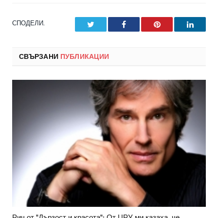
СПОДЕЛИ.
Twitter
Facebook
Pinterest
LinkedI
СВЪРЗАНИ
ПУБЛИКАЦИИ
Рич от "Дързост и красота": От ЦРУ ми казаха, че