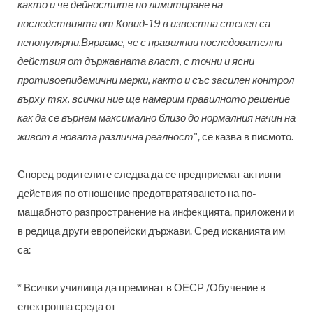
както и че дейностите по лимитиране на
последствията от Ковид-19 в известна степен са
непопулярни.Вярваме, че с правилнии последователни
действия от държавната власт, с точни и ясни
противоепидемични мерки, както и със засилен контрол
върху тях, всички ние ще намерим правилното решение
как да се върнем максимално близо до нормалния начин на
живот в новата различна реалност
", се казва в писмото.
Според родителите следва да се предприемат активни
действия по отношение предотвратяването на по-
мащабното разпространение на инфекцията, приложени и
в редица други европейски държави. Сред исканията им
са:
* Всички училища да преминат в ОЕСР /Обучение в
електронна среда от