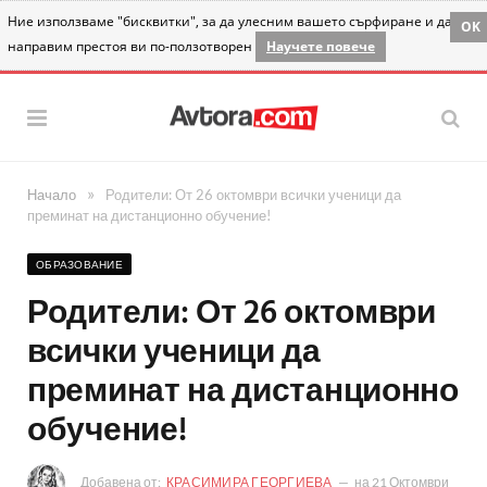
Ние използваме "бисквитки", за да улесним вашето сърфиране и да
OK
направим престоя ви по-ползотворен
Научете повече
»
Начало
Родители: От 26 октомври всички ученици да
преминат на дистанционно обучение!
ОБРАЗОВАНИЕ
Родители: От 26 октомври
всички ученици да
преминат на дистанционно
обучение!
Добавена от:
КРАСИМИРА ГЕОРГИЕВА
на
21 Октомври