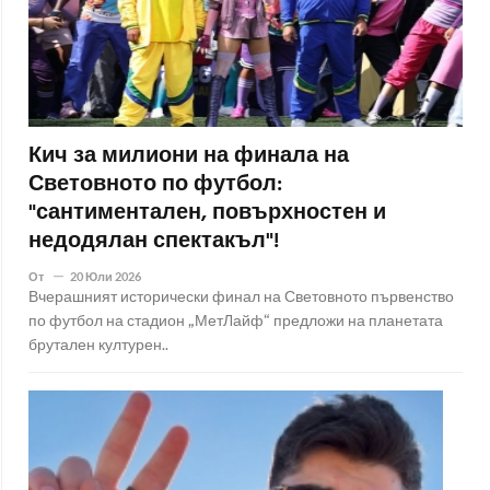
Кич за милиони на финала на
Световното по футбол:
"сантиментален, повърхностен и
недодялан спектакъл"!
От
20 Юли 2026
Вчерашният исторически финал на Световното първенство
по футбол на стадион „МетЛайф“ предложи на планетата
брутален културен..