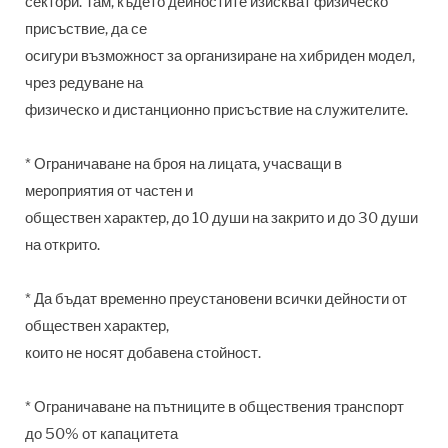
сектори. Там, където дейностите изискват физическо
присъствие, да се
осигури възможност за организиране на хибриден модел,
чрез редуване на
физическо и дистанционно присъствие на служителите.
* Ограничаване на броя на лицата, учасващи в
мероприятия от частен и
обществен характер, до 10 души на закрито и до 30 души
на открито.
* Да бъдат временно преустановени всички дейности от
обществен характер,
които не носят добавена стойност.
* Ограничаване на пътниците в обществения транспорт
до 50% от капацитета