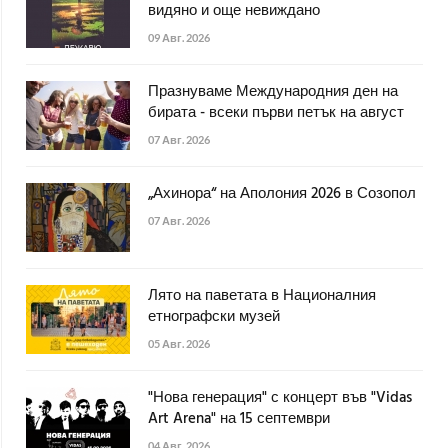
видяно и още невиждано
09 Авг. 2026
Празнуваме Международния ден на
бирата - всеки първи петък на август
07 Авг. 2026
„Ахинора“ на Аполония 2026 в Созопол
07 Авг. 2026
Лято на паветата в Националния
етнографски музей
05 Авг. 2026
"Нова генерация" с концерт във "Vidas
Art Arena" на 15 септември
04 Авг. 2026