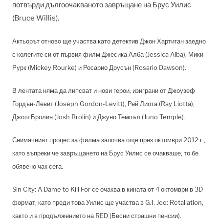
потвърди дългоочакваното завръщане на Брус Уилис
(Bruce Willis).
Актьорът отново ще участва като детектив Джон Хартиган заедно
с колегите си от първия филм Джесика Алба (Jessica Alba), Мики
Рурк (Mickey Rourke) и Росарио Доусън (Rosario Dawson).
В лентата няма да липсват и нови герои, изиграни от Джоузеф
Гордън-Левит (Joseph Gordon-Levitt), Рей Лиота (Ray Liotta),
Джош Бролин (Josh Brolin) и Джуно Темпъл (Juno Temple).
Снимачният процес за филма започва още през октомври 2012 г.,
като въпреки че завръщането на Брус Уилис се очакваше, то бе
обявено чак сега.
Sin City: A Dame to Kill For се очаква в кината от 4 октомври в 3D
формат, като преди това Уилис ще участва в G.I. Joe: Retaliation,
както и в продължението на RED (Бесни страшни пенсии).