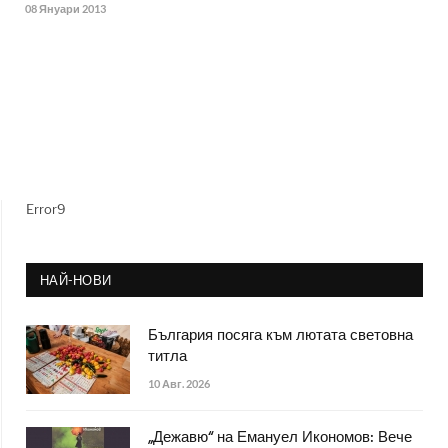
08 Януари 2013
Error9
НАЙ-НОВИ
България посяга към лютата световна
титла
10 Авг. 2026
„Дежавю“ на Емануел Икономов: Вече