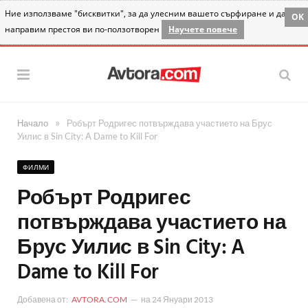
Ние използваме "бисквитки", за да улесним вашето сърфиране и да
OK
направим престоя ви по-ползотворен
Научете повече
»
Начало
Робърт Родригес потвърждава участието на Брус
Уилис в Sin City: A Dame to Kill For
ФИЛМИ
Робърт Родригес
потвърждава участието на
Брус Уилис в Sin City: A
Dame to Kill For
Добавена от:
AVTORA.COM
на
24 Януари 2013