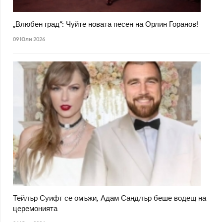
„Влюбен град“: Чуйте новата песен на Орлин Горанов!
09 Юли 2026
Тейлър Суифт се омъжи, Адам Сандлър беше водещ на
церемонията