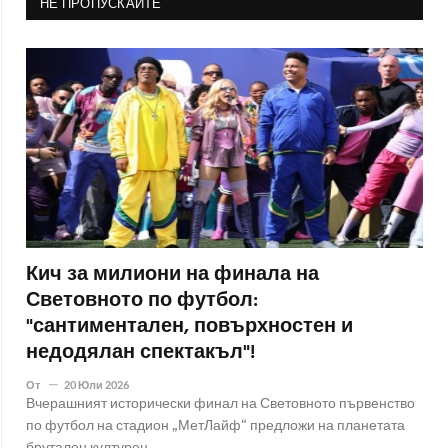
НЕ ПРОПУСКАЙТЕ
Кич за милиони на финала на
Световното по футбол:
"сантиментален, повърхностен и
недодялан спектакъл"!
От
20 Юли 2026
Вчерашният исторически финал на Световното първенство
по футбол на стадион „МетЛайф“ предложи на планетата
брутален културен..