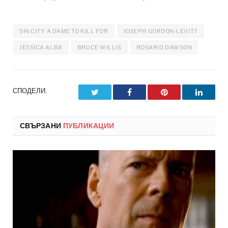
SIN CITY: A DAME TO KILL FOR
JOSEPH GORDON-LEVITT
JESSICA ALBA
BRUCE WILLIS
ROSARIO DAWSON
СПОДЕЛИ.
Twitter
Facebook
Pinterest
LinkedI
СВЪРЗАНИ
ПУБЛИКАЦИИ