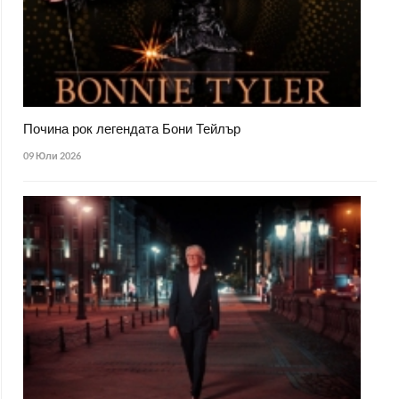
Почина рок легендата Бони Тейлър
09 Юли 2026