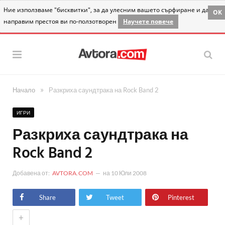
Ние използваме "бисквитки", за да улесним вашето сърфиране и да
OK
направим престоя ви по-ползотворен
Научете повече
»
Начало
Разкриха саундтрака на Rock Band 2
ИГРИ
Разкриха саундтрака на
Rock Band 2
Добавена от:
AVTORA.COM
на
10 Юли 2008
Share
Tweet
Pinterest
+