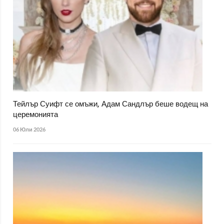
Тейлър Суифт се омъжи, Адам Сандлър беше водещ на
церемонията
06 Юли 2026