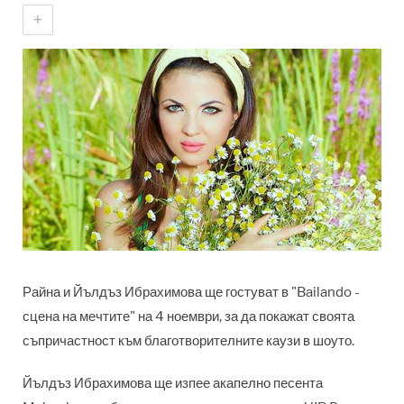
+
Райна и Йълдъз Ибрахимова ще гостуват в "Bailando -
сцена на мечтите" на 4 ноември, за да покажат своята
съпричастност към благотворителните каузи в шоуто.
Йълдъз Ибрахимова ще изпее акапелно песента