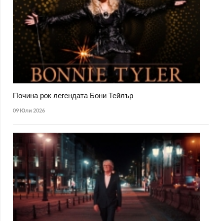
Почина рок легендата Бони Тейлър
09 Юли 2026