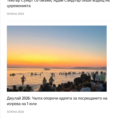
Тейлър Суифт се омъжи, Адам Сандлър беше водещ на
церемонията
06 Юли 2026
Джулай 2026: Чалга опорочи идеята за посрещането на
изгрева на 1 юли
02 Юли 2026