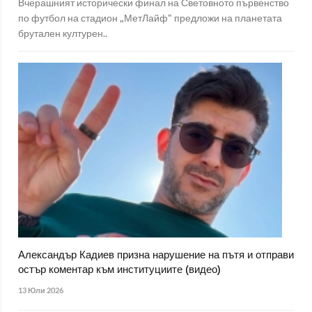
Вчерашният исторически финал на Световното първенство
по футбол на стадион „МетЛайф“ предложи на планетата
брутален културен..
Александър Кадиев призна нарушение на пътя и отправи
остър коментар към институциите (видео)
13 Юли 2026