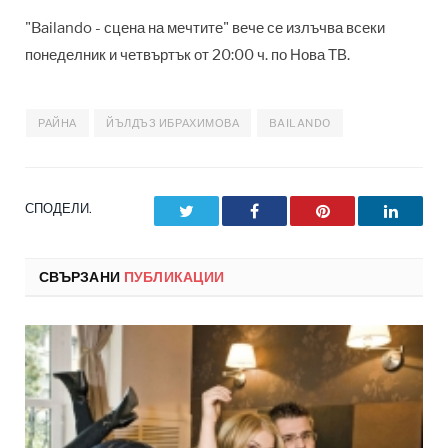
"Bailando - сцена на мечтите" вече се излъчва всеки
понеделник и четвъртък от 20:00 ч. по Нова ТВ.
РАЙНА
ЙЪЛДЪЗ ИБРАХИМОВА
BAILANDO
СПОДЕЛИ.
Twitter
Facebook
Pinterest
LinkedI
СВЪРЗАНИ
ПУБЛИКАЦИИ