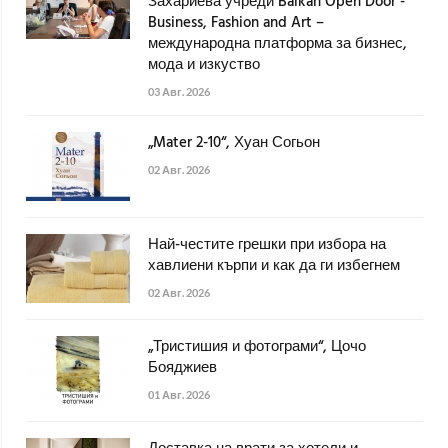
Захариева учреди Balkan Open Door -
Business, Fashion and Art –
международна платформа за бизнес,
мода и изкуство
03 Авг. 2026
„Mater 2-10“, Хуан Согьон
02 Авг. 2026
Най-честите грешки при избора на
хавлиени кърпи и как да ги избегнем
02 Авг. 2026
„Тристишия и фотограми“, Цочо
Бояджиев
01 Авг. 2026