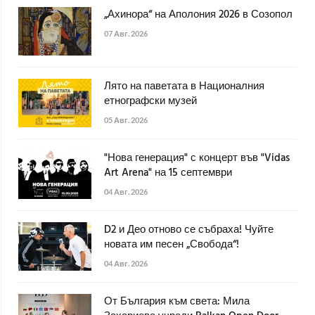
„Ахинора“ на Аполония 2026 в Созопол
07 Авг. 2026
Лято на паветата в Националния
етнографски музей
05 Авг. 2026
"Нова генерация" с концерт във "Vidas
Art Arena" на 15 септември
04 Авг. 2026
D2 и Део отново се събраха! Чуйте
новата им песен „Свобода“!
04 Авг. 2026
От България към света: Мила