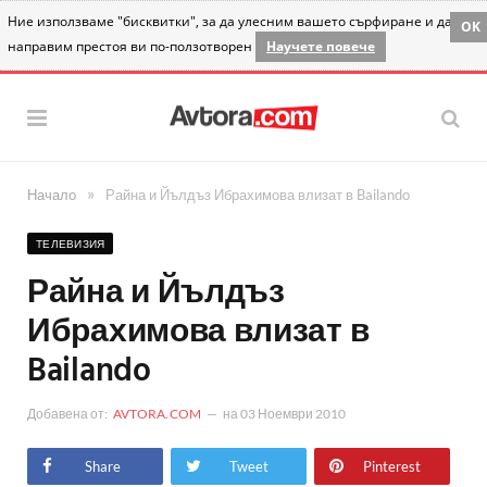
Ние използваме "бисквитки", за да улесним вашето сърфиране и да
OK
направим престоя ви по-ползотворен
Научете повече
»
Начало
Райна и Йълдъз Ибрахимова влизат в Bailando
ТЕЛЕВИЗИЯ
Райна и Йълдъз
Ибрахимова влизат в
Bailando
Добавена от:
AVTORA.COM
на
03 Ноември 2010
Share
Tweet
Pinterest