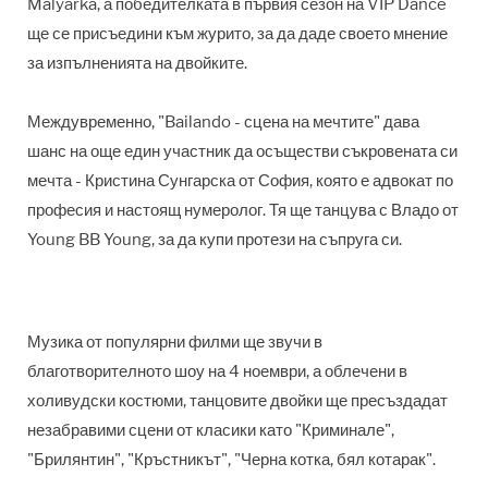
Malyarka, а победителката в първия сезон на VIP Dance
ще се присъедини към журито, за да даде своето мнение
за изпълненията на двойките.
Междувременно, "Bailando - сцена на мечтите" дава
шанс на още един участник да осъществи съкровената си
мечта - Кристина Сунгарска от София, която е адвокат по
професия и настоящ нумеролог. Тя ще танцува с Владо от
Young BB Young, за да купи протези на съпруга си.
Музика от популярни филми ще звучи в
благотворителното шоу на 4 ноември, а облечени в
холивудски костюми, танцовите двойки ще пресъздадат
незабравими сцени от класики като "Криминале",
"Брилянтин", "Кръстникът", "Черна котка, бял котарак".