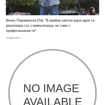
Венко Поромански (Те): "В крайна сметка една идея се
реализира със съмишленици, не само с
професионалисти"
15 Май 2007