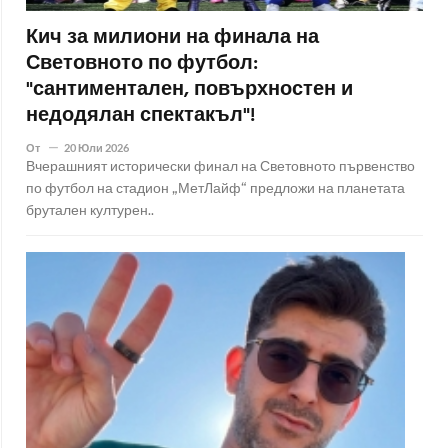
Кич за милиони на финала на
Световното по футбол:
"сантиментален, повърхностен и
недодялан спектакъл"!
От
20 Юли 2026
Вчерашният исторически финал на Световното първенство
по футбол на стадион „МетЛайф“ предложи на планетата
брутален културен..