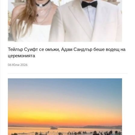
Тейлър Суифт се омъжи, Адам Сандлър беше водещ на
церемонията
06 Юли 2026