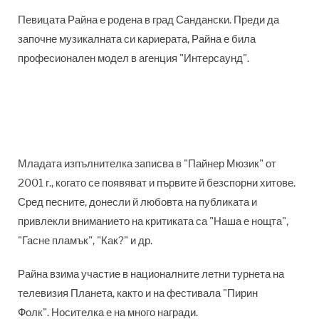
Певицата Райна е родена в град Сандански. Преди да
започне музикалната си кариерата, Райна е била
професионален модел в агенция "Интерсаунд".
Младата изпълнителка записва в "Пайнер Мюзик" от
2001 г., когато се появяват и първите й безспорни хитове.
Сред песните, донесли й любовта на публиката и
привлекли вниманието на критиката са "Наша е нощта",
"Гасне пламък", "Как?" и др.
Райна взима участие в националните летни турнета на
телевизия Планета, както и на фестивала "Пирин
Фолк". Носителка е на много награди.