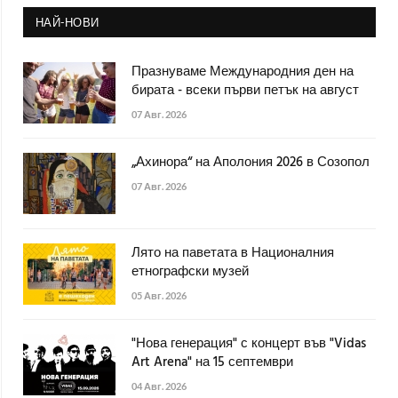
НАЙ-НОВИ
Празнуваме Международния ден на
бирата - всеки първи петък на август
07 Авг. 2026
„Ахинора“ на Аполония 2026 в Созопол
07 Авг. 2026
Лято на паветата в Националния
етнографски музей
05 Авг. 2026
"Нова генерация" с концерт във "Vidas
Art Arena" на 15 септември
04 Авг. 2026