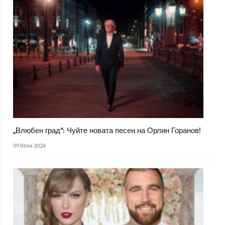
„Влюбен град“: Чуйте новата песен на Орлин Горанов!
09 Юли 2026