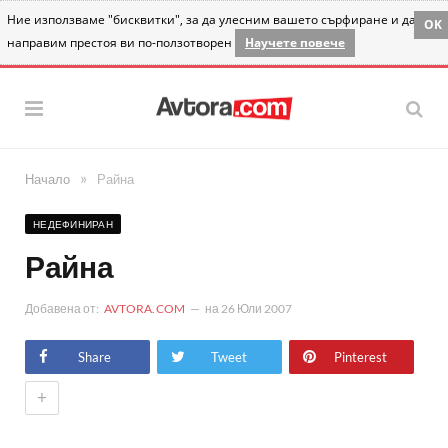
Ние използваме "бисквитки", за да улесним вашето сърфиране и да
OK
направим престоя ви по-ползотворен
Научете повече
»
Начало
Райна
НЕДЕФИНИРАН
Райна
Добавена от:
AVTORA.COM
на
26 Юли 2007
Share
Tweet
Pinterest
+