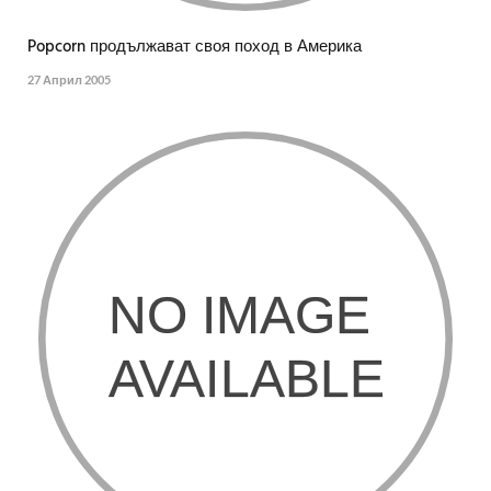
Popcorn продължават своя поход в Америка
27 Април 2005