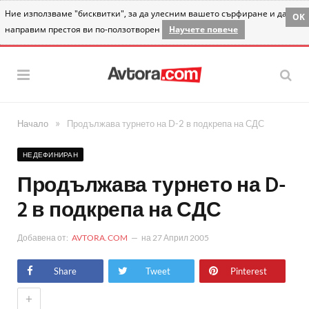
Ние използваме "бисквитки", за да улесним вашето сърфиране и да
OK
направим престоя ви по-ползотворен
Научете повече
»
Начало
Продължава турнето на D-2 в подкрепа на СДС
НЕДЕФИНИРАН
Продължава турнето на D-
2 в подкрепа на СДС
Добавена от:
AVTORA.COM
на
27 Април 2005
Share
Tweet
Pinterest
+