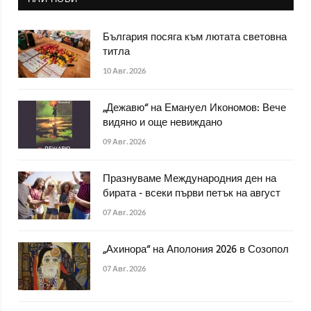
България посяга към лютата световна
титла
10 Авг. 2026
„Дежавю“ на Емануел Икономов: Вече
видяно и още невиждано
09 Авг. 2026
Празнуваме Международния ден на
бирата - всеки първи петък на август
07 Авг. 2026
„Ахинора“ на Аполония 2026 в Созопол
07 Авг. 2026