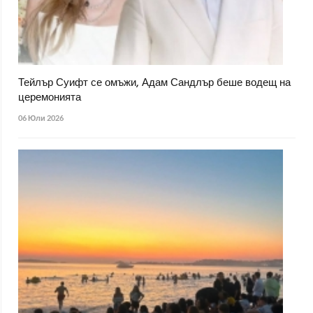
Тейлър Суифт се омъжи, Адам Сандлър беше водещ на
церемонията
06 Юли 2026