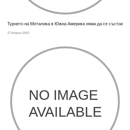
Турнето на Металика в Южна Америка няма да се състои
27 Април 2005