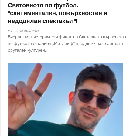
Световното по футбол:
"сантиментален, повърхностен и
недодялан спектакъл"!
От
20 Юли 2026
Вчерашният исторически финал на Световното първенство
по футбол на стадион „МетЛайф“ предложи на планетата
брутален културен..