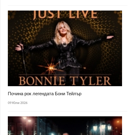
Почина рок легендата Бони Тейлър
09 Юли 2026