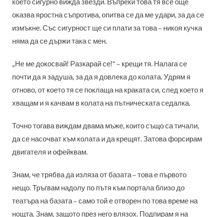
което сигурно вижда звезди. Въпреки това тя все още
оказва яростна съпротива, опитва се да ме удари, за да се
измъкне. Със сигурност ще си плати за това – никоя кучка
няма да се държи така с мен.
„Не ме докосвай! Разкарай се!“ – крещи тя. Налага се
почти да я задуша, за да я довлека до колата. Удрям я
отново, от което тя се поклаща на краката си, след което я
хващам и я качвам в колата на пътническата седалка.
Точно тогава виждам двама мъже, които също са тичали,
да се насочват към колата и да крещят. Затова форсирам
двигателя и офейквам.
Знам, че трябва да изляза от базата – това е първото
нещо. Тръгвам надолу по пътя към портала близо до
театъра на базата – само той е отворен по това време на
нощта. Знам, защото през него влязох. Подпирам я на