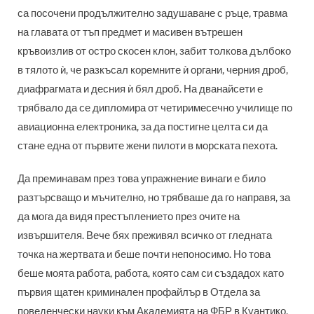
са посочени продължително задушаване с ръце, травма
на главата от тъп предмет и масивен вътрешен
кръвоизлив от остро скосен клон, забит толкова дълбоко
в тялото ѝ, че разкъсал коремните ѝ органи, черния дроб,
диафрагмата и десния ѝ бял дроб. На дванайсети е
трябвало да се дипломира от четиримесечно училище по
авиационна електроника, за да постигне целта си да
стане една от първите жени пилоти в морската пехота.
Да преминавам през това упражнение винаги е било
разтърсващо и мъчително, но трябваше да го направя, за
да мога да видя престъплението през очите на
извършителя. Вече бях преживял всичко от гледната
точка на жертвата и беше почти непоносимо. Но това
беше моята работа, работа, която сам си създадох като
първия щатен криминален профайлър в Отдела за
поведенчески науки към Академията на ФБР в Куантико,