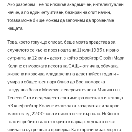
Ако разберем – не по някакъв академичен, интелектуален
начин, а по един интуитивен, базиран на опит начин, –
тогава може би ще можем да започнем да променяме
нещата.
Това, което току-що описах, беше моята представа за
случилото се късно през нощта на 11 юли 1985 г. и рано
сутринта на 12 юли – денят, в който ефрейтор Сюзàн Мари
Колинс от морската пехота на САЩ – отлична, обичана,
жизнена и красива млада жена на деветнайсет години –
умира в обществен парк близо до Военноморска
въздушна база в Мемфис, североизточно от Милингтън,
Тенеси. Сто и седемдесет сантиметра високата и тежаща
53 кг ефрейтор Колинс излязла от казармата си за крос
малко след 22:00 часа и никога не се върнала. Нейното
голо и пребито тяло е открито в парка, след като не се
явила на сутрешната проверка. Като причини за смъртта