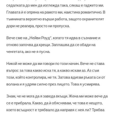
седалката до мен да изглежда така, сякаш е гаджето ми.
Главата ѝ е опряна на рамото ми, наистина романтично. В
тъмнината вероятно върши работа, защото охранителят
дори не реагира, просто ни пропуска.
Вече сме на „Нейви Роуд“, когато тя идва в съзнание и
отново започва да крещи. Заплашва да се обади на
ченгетата, ако не я пусна.
Никой не може да ми говори по този начин. Вече не става
въпрос за това какво иска тя, а какво искам аз. Аз съм
този, който контролира, не тя. Затова вдигам ръката си от
волана и я удрям силно през лицето. Това я усмирява.
Знам, че не мога да я заведа вкъщи. Жена ми може вече да
се е прибрала. Какво, да ѝ обяснявам, че това е нещото,
което всъщност е трябвало да направя с нея ли? Трябва