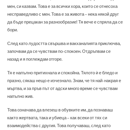
мен, си казвам. Това е за всички хора, които се отнесоха
несправедливо с мен. Това е за живота – нека някой друг
да бъде прецакан за разнообразие! Тя вече е спряла да се
бори.
След като лудостта свършва и вакханалията приключва,
започвам да се чувствам по-спокоен. Отдръпвам се
назад и я поглеждам отгоре.
Тя е напълно притихнала и спокойна. Тялото ѝ е бледо и
празно, сякаш нещо е изчезнало. Знам, че тя най-накрая е
мъртва, и за пръв път от адски много време се чувствам
напълно жив.
Това означава да влезеш в обувките им, да познаваш
както жертвата, така и убиеца – как всеки от тях си
взаимодейства с другия. Това получаваш, след като