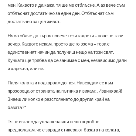
мен. Каквото и да кажа, тя ще ме отблъсне. А аз вече съм
отблъснат достатъчно за един ден. Отблъснат съм
достатъчно за цял живот.
Няма обаче да търпя повече тези гадости – поне не тази
вечер. Каквото искам, просто ще го взема – това е
единственият начин да получиш нещо на този свят.
Кучката ще трябва да се занимае с мен, независимо дали
ѝ харесва, или не.
Паля колата и подкарвам до нея. Навеждам се към
прозореца от страната на пътника и викам: „Извинявай!
Знаеш ли колко е разстоянието до другия край на
базата?“
Тя не изглежда уплашена или нещо подобно –
предполагам, че е заради стикера от базата на колата,