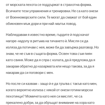
от морската пехота се поддържат в страхотна форма.
Всичките тези упражнения и тренировки. Не са като онези
от Военноморските сили. Те могат да смажат от бой един
обикновен мъж дори и при най-малък повод.
Наблюдавам я известно време, гърдите ѝ подскачат
нагоре-надолу в ритъма на тичането ѝ. Мисля си да
изляза да потичам с нея, може би да завържа разговор. Но
знам, че не съм в същата форма. Освен това съм пиян
като свиня. Може да я спра с колата, да ѝ предложа да я
закарам обратно до казармата или нещо такова, за да я
накарам да си поговори с мен.
Но после си казвам – защо ѝ е да тръгва с такъв като мен,
когато вероятно излиза с някой от онези готини морски
пехотинци? Момичета като нея си мислят, че са
прекалено добри, за да обръщат внимание на хора като