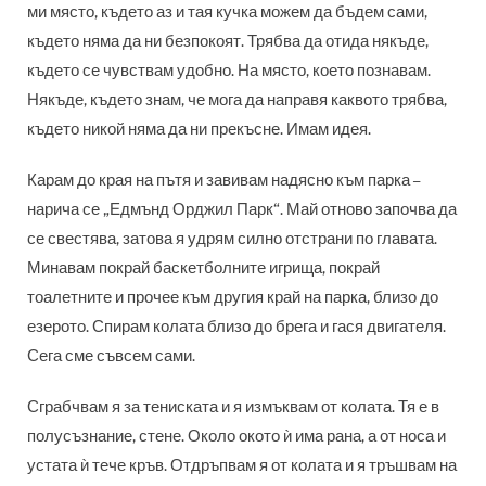
ми място, където аз и тая кучка можем да бъдем сами,
където няма да ни безпокоят. Трябва да отида някъде,
където се чувствам удобно. На място, което познавам.
Някъде, където знам, че мога да направя каквото трябва,
където никой няма да ни прекъсне. Имам идея.
Карам до края на пътя и завивам надясно към парка –
нарича се „Едмънд Орджил Парк“. Май отново започва да
се свестява, затова я удрям силно отстрани по главата.
Минавам покрай баскетболните игрища, покрай
тоалетните и прочее към другия край на парка, близо до
езерото. Спирам колата близо до брега и гася двигателя.
Сега сме съвсем сами.
Сграбчвам я за тениската и я измъквам от колата. Тя е в
полусъзнание, стене. Около окото ѝ има рана, а от носа и
устата ѝ тече кръв. Отдръпвам я от колата и я тръшвам на