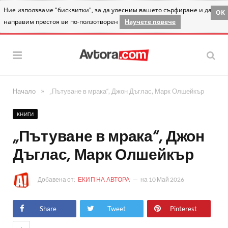
Ние използваме "бисквитки", за да улесним вашето сърфиране и да
OK
направим престоя ви по-ползотворен
Научете повече
»
Начало
„Пътуване в мрака“, Джон Дъглас, Марк Олшейкър
КНИГИ
„Пътуване в мрака“, Джон
Дъглас, Марк Олшейкър
Добавена от:
ЕКИП НА АВТОРА
на
10 Май 2026
Share
Tweet
Pinterest