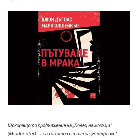
+
Шокиращото продължение на „Ловец на мозъци“
(Mindhunter) – сега и хитов сериал на „Нетфликс“