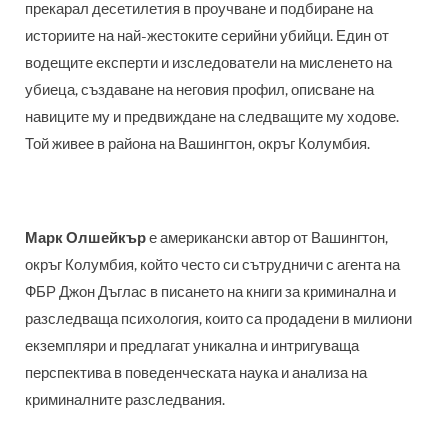
прекарал десетилетия в проучване и подбиране на
историите на най-жестоките серийни убийци. Един от
водещите експерти и изследователи на мисленето на
убиеца, създаване на неговия профил, описване на
навиците му и предвиждане на следващите му ходове.
Той живее в района на Вашингтон, окръг Колумбия.
Марк Олшейкър
е американски автор от Вашингтон,
окръг Колумбия, който често си сътрудничи с агента на
ФБР Джон Дъглас в писането на книги за криминална и
разследваща психология, които са продадени в милиони
екземпляри и предлагат уникална и интригуваща
перспектива в поведенческата наука и анализа на
криминалните разследвания.