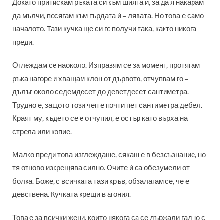
Докато притискам ръката си към шията ѝ, за да я накарам
да мълчи, посягам към гърдата ѝ – лявата. Но това е само
началото. Тази кучка ще си го получи така, както никога
преди.
Оглеждам се наоколо. Изправям се за момент, протягам
ръка нагоре и хващам клон от дървото, отчупвам го –
дълъг около седемдесет до деветдесет сантиметра.
Трудно е, защото този чеп е почти пет сантиметра дебел.
Краят му, където се е отчупил, е остър като върха на
стрела или копие.
Малко преди това изглеждаше, сякаш е в безсъзнание, но
тя отново изкрещява силно. Очите ѝ са обезумели от
болка. Боже, с всичката тази кръв, обзалагам се, че е
девствена. Кучката крещи в агония.
Това е за всички жени, които някога са се държали гадно с