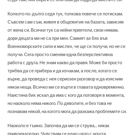
Колкото по-дълго седя тук, толкова повече се потискам.
Съвсем сам съм, живея в общежитие на базата, зависим
от жена си. Всички тук са нейни приятели, свои нямам,
дори децата ми не са при мен. Самият аз бях във
Военноморските сили и мислех, че ще се получи, но не се
получи. Сега просто сменям една безперспективна
работа с друга. Не знам какво да правя. Може би просто
трябва да се прибера и да изчакам, а после, когато се
върне, да проведа с нея сериозен разговор и да изясним
някои неща. Всичко ми се върти в главата едновременно.
Наистина бих искал да има с кого да поговоря в момента,
но наоколо няма никого. По дяволите, и без това не
познавам някой, на когото мога да разкажа проблемите си.
Наоколо е тъмно. Започва да ми се струва... някак
привлекателно. Чувствам се едно цяло с нощта.