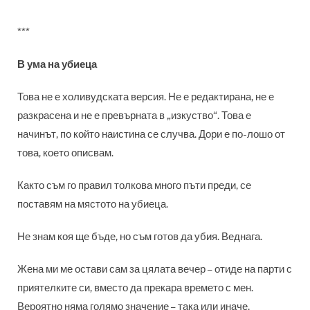
***
В ума на убиеца
Това не е холивудската версия. Не е редактирана, не е
разкрасена и не е превърната в „изкуство“. Това е
начинът, по който наистина се случва. Дори е по-лошо от
това, което описвам.
Както съм го правил толкова много пъти преди, се
поставям на мястото на убиеца.
Не знам коя ще бъде, но съм готов да убия. Веднага.
Жена ми ме остави сам за цялата вечер – отиде на парти с
приятелките си, вместо да прекара времето с мен.
Вероятно няма голямо значение – така или иначе,