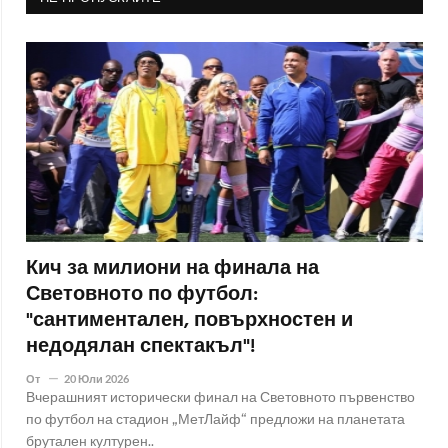
Кич за милиони на финала на
Световното по футбол:
"сантиментален, повърхностен и
недодялан спектакъл"!
От
20 Юли 2026
Вчерашният исторически финал на Световното първенство
по футбол на стадион „МетЛайф“ предложи на планетата
брутален културен..