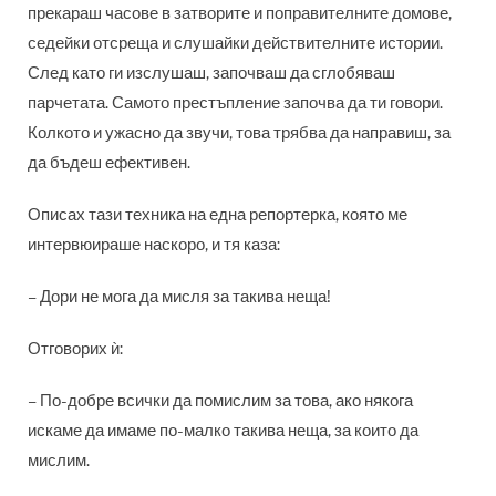
прекараш часове в затворите и поправителните домове,
седейки отсреща и слушайки действителните истории.
След като ги изслушаш, започваш да сглобяваш
парчетата. Самото престъпление започва да ти говори.
Колкото и ужасно да звучи, това трябва да направиш, за
да бъдеш ефективен.
Описах тази техника на една репортерка, която ме
интервюираше на­скоро, и тя каза:
– Дори не мога да мисля за такива неща!
Отговорих ѝ:
– По-добре всички да помислим за това, ако някога
искаме да имаме по-малко такива неща, за които да
мислим.