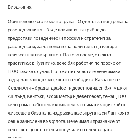
Вирджиния.
Обикновено когато моята група – Отделът за подкрепа на
разследванията – бъде повикана, тя трябва да
предостави поведенчески профил и стратегия за
разследване, за да помогне на полицията да издири
неизвестния извършител. По това време, откакто
пристигнах в Куантико, вече бях работил по повече от
1100 такива случая. Но този път властите вече имаха
задържан заподозрян, когато се обадиха. Казваше се
Седли Али – брадат двайсет и девет годишен бял мъж от
Ашлънд, Кентъки, висок метър и деветдесет, тежащ 100
килограма, работник в компания за климатизация, който
живееше в базата на издръжка на съпругата си Лин, която
беше зачислена във флота. Вече имали признание от
него – всъщност го били получили на следващата
сутрин…