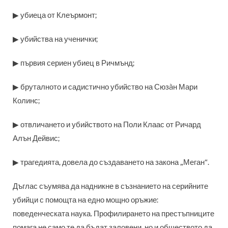
▶ убиеца от Клеърмонт
;
▶ убийства на ученички
;
▶ първия сериен убиец в Ричмънд
;
▶ бруталното и садистично убийство на Сюзàн Мари
Колинс
;
▶ отвличането и убийството на Поли Клаас от Ричард
Алън Дейвис
;
▶ трагедията
, довела до създаването на закона „Меган“.
Дъглас съумява да надникне в съзнанието на серийните
убийци с помощта на едно мощно оръжие:
поведенческата наука. Профилирането на престъпниците
помага не само те да бъдат заловени, но и обществото да