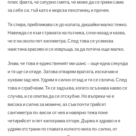
плюс факта, че сигурно смята, че може да се грижи сама
за себе си, тъй като е морски пехотинец и прочее.
Тя спира, приближава се до колата, дишайки малко тежко.
Навежда се към страната на пътника, сочи назад и казва,
че е на около пет километра. След това се усмихва
наистина красиво и се извръща, за да потича още малко.
Знам, че това е единственият ми шанс – още една секунда
и тя ще си отиде. Затова отварям вратата, изскачам и
хуквам зад нея. Удрям я силно отзад и тя се свлича. След
това я сграбчвам. Тя се задъхва, когато осъзнава какво се
случва, и се опитва да се отскубне. Но въпреки че е
висока и силна за момиче, аз съм почти трийсет
сантиметра по-висок от нея и навярно тежа поне
четирийсет и пет килограма отгоре. Държа я здраво и я
удрям отстрани по главата колкото мога по-силно, от