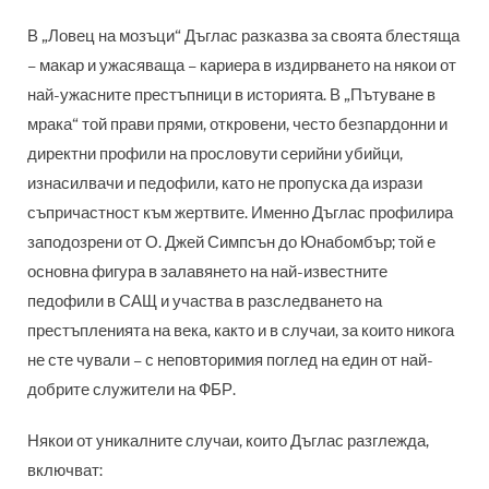
В „Ловец на мозъци“ Дъглас разказва за своята блестяща
– макар и ужасяваща – кариера в издирването на някои от
най-ужасните престъпници в историята. В „Пътуване в
мрака“ той прави прями, откровени, често безпардонни и
директни профили на прословути серийни убийци,
изнасилвачи и педофили, като не пропуска да изрази
съпричастност към жертвите. Именно Дъглас профилира
заподозрени от О. Джей Симпсън до Юнабомбър; той е
основна фигура в залавянето на най-известните
педофили в САЩ и участва в разследването на
престъпленията на века, както и в случаи, за които никога
не сте чували – с неповторимия поглед на един от най-
добрите служители на ФБР.
Някои от уникалните случаи, които Дъглас разглежда,
включват: