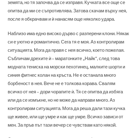
земята, но тя започва да се изправя. Кучката все още се
опитва да ми се съпротивлява. Затова скачам върху нея,
после я об­крачвам и ѝ нанасям още няколко удара.
Наблизо има едно високо дърво с разперени клони. Някак
си е уютно и романтично. Сега тя е моя. Аз контролирам
ситуацията. Мога да правя с нея всичко, което пожелая.
Събличам дрехите ѝ – маратонките „Найк“, след това
модната тениска на морски пехотинец, малките шорти и
синия фитнес колан на кръста. Не е останала много
борбеност в нея. Вече не е толкова корава. Свалям
всичко от нея – дори чорапите ѝ. Тя се опитва да избяга
или да се измъкне, но не може да направи много. Аз
контролирам ситуацията. Мога да реша дали тази кучка
ще живее, или ще умре и как ще умре. Всичко зависи от
мен. За пръв път тази вечер се чувствам като някой.