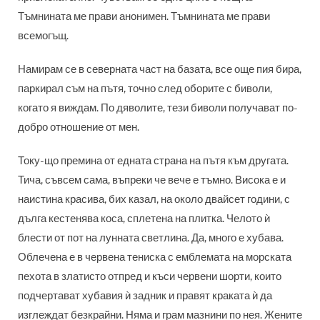
Тъмнината ме прави анонимен. Тъмнината ме прави
всемогъщ.
Намирам се в северната част на базата, все още пия бира,
паркирал съм на пътя, точно след оборите с биволи,
когато я виждам. По дяволите, тези биволи получават по-
добро отношение от мен.
Току-що премина от едната страна на пътя към другата.
Тича, съвсем сама, въпреки че вече е тъмно. Висока е и
наистина красива, бих казал, на около двайсет години, с
дълга кестенява коса, сплетена на плитка. Челото ѝ
блести от пот на лунната светлина. Да, много е хубава.
Облечена е в червена тениска с емблемата на морската
пехота в златисто отпред и къси червени шорти, които
подчертават хубавия ѝ задник и правят краката ѝ да
изглеждат безкрайни. Няма и грам мазнини по нея. Жените