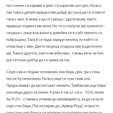
постоянно се караме и днес се карахме цял ден. Но все
пак това е депресиращо и ми дойде до гуша да се отнасят
така с мен. А може и да се среща с други мъже, както
правеше първата ми жена. Но тя си получи заслуженото –
свърши с лице във ваната, давейки се в собственото си
повръщано. Така ѝ се пада заради начина, по който се
отнасяше с мен. Двете ни деца отидоха при родителите
ми. Това е другото, което ме вбесява – сякаш вече не бях
достатъчно добър да се грижа за тях.
Седя сам и гледам телевизия, пия бира, два-три стека,
после бутилка вино. Но все още се чувствам зле.
Продължават да ми потъват гемиите. Трябва ми още бира
или нещо друго за пиене. Колко е часът сега – 9:00, може
би 9:30 – ставам и отивам до минимаркета, за да си купя
още стек бира. После карам до „Армор Роуд“ и просто
седя там, пия бира и се опитвам да подредя мислите си.