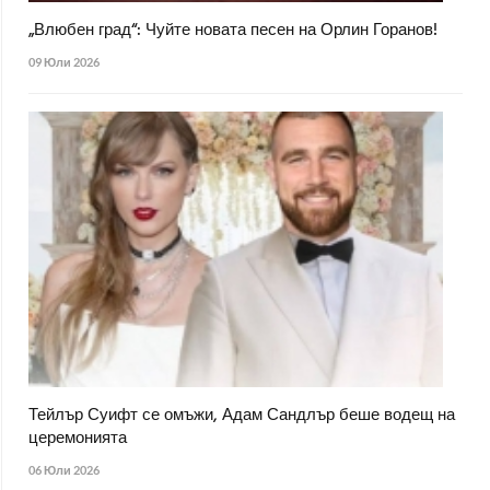
„Влюбен град“: Чуйте новата песен на Орлин Горанов!
09 Юли 2026
Тейлър Суифт се омъжи, Адам Сандлър беше водещ на
церемонията
06 Юли 2026