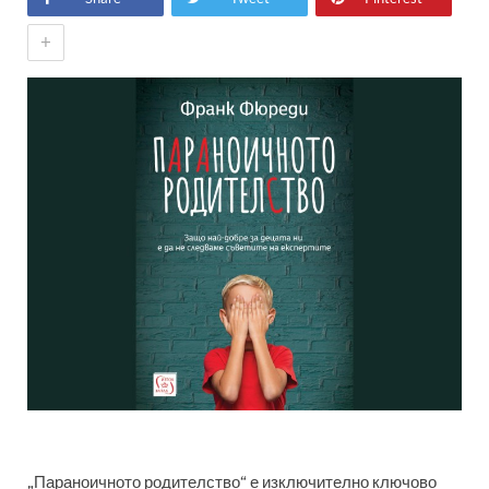
+
„Параноичното родителство“ е изключително ключово