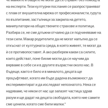
че майките и бащите не могат да се справят без помощта
на експерти. Тези културни послания се разпространяват
с плам от внушителна мрежа от професионалисти, гурута
по възпитание, застъпници за закрила на детето,
манипулатори на обществените страхове и политици.
Разбира се, не сме длъжни отчаяно да се подчиняваме на
тези сили. Макар родителите да не могат напълно да се
откъснат от културната среда, в която живеят, те могат да
ѝ се противопоставят. А ако разберем какви са силите,
които действат, поне бихме могли да се научим да
вярваме в себе си и в другите възрастни около нас. В
бъдеще, както е било и в миналото, децата ще
процъфтяват, когато им бъде дадена възможност да
експериментират и да изследват непознатото. Нека се
надяваме, че някои от нас ще запазят частица здрав
разум и ще дадат на децата свободата, която ние самите
сме ценили, когато сме били малки.“