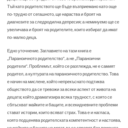
Тъй като родителството ще бъде възприемано като още
по-трудно от сегашното, ще нараства и броят на
диагнозите за следродилна депресия; а неминуемо ще се
увеличава и броят на родителите, които избират да имат
по-малко деца.
Едно уточнение. Заглавието на тази книга е
„Параноичното родителство“, а не „Параноични
родители“. Проблемът, който се разглежда, не е самият
родител, а културата на параноичното родителство. Това
е начин на мислене, който непрекъснато подтиква
обществото да се тревожи за всеки аспект от живота на
децата; който драматизира всяка трудност, с която се
сблъскват майките и бащите, и всекидневните проблеми
стават истории, които всяват страх. Това е и нагласа,
която подценява родителската компетентност и настоява,