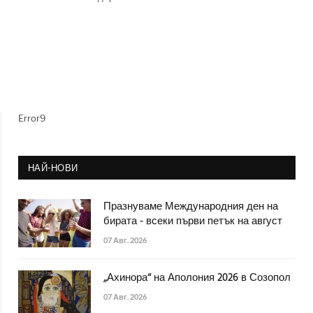
Error9
НАЙ-НОВИ
Празнуваме Международния ден на
бирата - всеки първи петък на август
07 Авг. 2026
„Ахинора“ на Аполония 2026 в Созопол
07 Авг. 2026