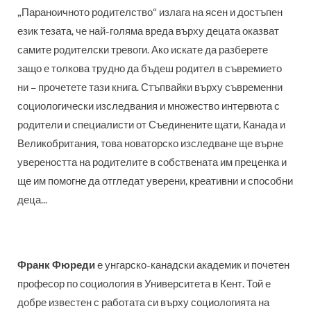
„Параноичното родителство“ излага на ясен и достъпен
език тезата, че най-голяма вреда върху децата оказват
самите родителски тревоги. Ако искате да разберете
защо е толкова трудно да бъдеш родител в съвремието
ни – прочетете тази книга. Стъпвайки върху съвременни
социологически изследвания и множество интервюта с
родители и специалисти от Съединените щати, Канада и
Великобритания, това новаторско изследване ще върне
увереността на родителите в собствената им преценка и
ще им помогне да отгледат уверени, креативни и способни
деца...
Франк Фюреди
е унгарско-канадски академик и почетен
професор по социология в Университета в Кент. Той е
добре известен с работата си върху социологията на