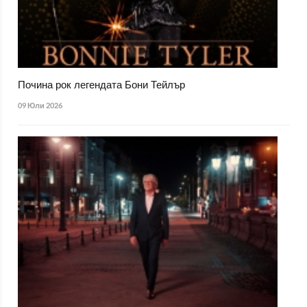
Почина рок легендата Бони Тейлър
09 Юли 2026