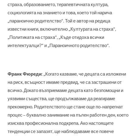
страха, образованието, терапевтичната култура,
социологията на знанието и това, което той нарича
„параноично родителство“. Той е автор на редица
известни книги, включително „Културата на страха“,
„Политиката на страха“, „Къде отидоха всички
интелектуалци?“ и „Параноичното родителство“.
Франк Фюреди
: „Когато казваме, че децата са изложени
на риск, всъщност имаме предвид, че са застрашени от
всичко. Докато възприемаме децата като безпомощни и
уязвими същества, ще продължаваме да реагираме
прекомерно. Родителството ще стане още по-напрегнат
процес – буквално занимание на пълен работен ден, което
изисква професионална подкрепа. Ако настоящите
тенденции се запазят, ще наблюдаваме все повече