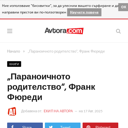
Ние използваме "бисквитки", за да улесним вашето сърфиране и да
OK
направим престоя ви по-ползотворен
Научете повече
»
Начало
„Параноичното родителство“, Франк Фюреди
КНИГИ
„Параноичното
родителство“, Франк
Фюреди
Добавена от:
ЕКИП НА АВТОРА
на
17 Авг. 2025
Share
Tweet
Pinterest