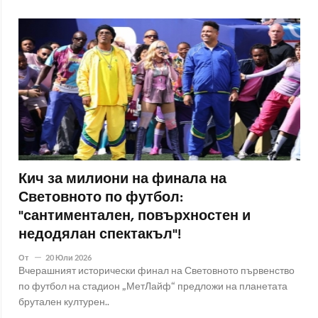
Кич за милиони на финала на
Световното по футбол:
"сантиментален, повърхностен и
недодялан спектакъл"!
От
20 Юли 2026
Вчерашният исторически финал на Световното първенство
по футбол на стадион „МетЛайф“ предложи на планетата
брутален културен..