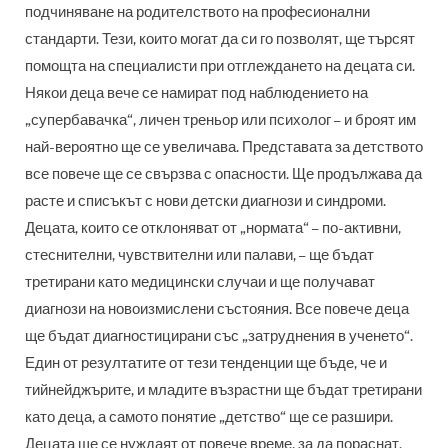
подчиняване на родителството на професионални
стандарти. Тези, които могат да си го позволят, ще търсят
помощта на специалисти при отглеждането на децата си.
Някои деца вече се намират под наблюдението на
„супербавачка“, личен треньор или психолог – и броят им
най-вероятно ще се увеличава. Представата за детството
все повече ще се свързва с опасности. Ще продължава да
расте и списъкът с нови детски диагнози и синдроми.
Децата, които се отклоняват от „нормата“ – по-активни,
стеснителни, чувствителни или палави, – ще бъдат
третирани като медицински случаи и ще получават
диагнози на новоизмислени състояния. Все повече деца
ще бъдат диагностицирани със „затруднения в ученето“.
Един от резултатите от тези тенденции ще бъде, че и
тийнейджърите, и младите възрастни ще бъдат третирани
като деца, а самото понятие „детство“ ще се разшири.
Децата ще се нуждаят от повече време, за да пораснат.