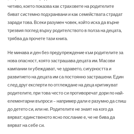
четиво, което показва как страховете на родителите
биват системно подхранвани и как семействата страдат
заради това. Всеки разумен човек, който иска да върне
трезвия поглед върху родителството в полза на децата,
трябва да прочете тази книга.
Не минава и ден без предупреждение към родителите за
нова опасност, която застрашава децата им. Масови
кампании ги убеждават, че здравето, сигурността и
развитието на децата им са постоянно застрашени. Един
след друг експерти по отглеждане на деца критикуват
родителите, при това често си противоречат дори по най-
елементарни въпроси – например дали е разумно да спиш
до детето си, или не. Родителите не знаят на кого да
вярват; единственото ясно послание е, че не бива да
вярват на себе си.