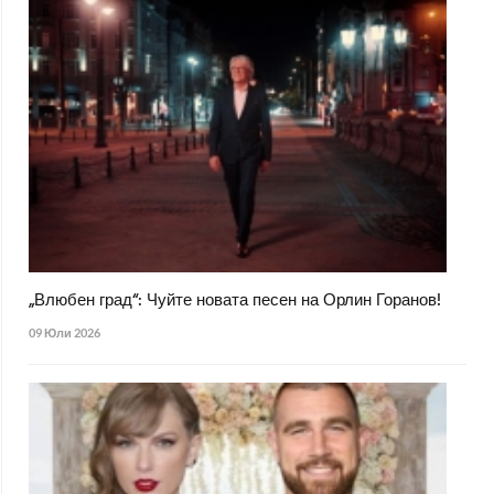
„Влюбен град“: Чуйте новата песен на Орлин Горанов!
09 Юли 2026