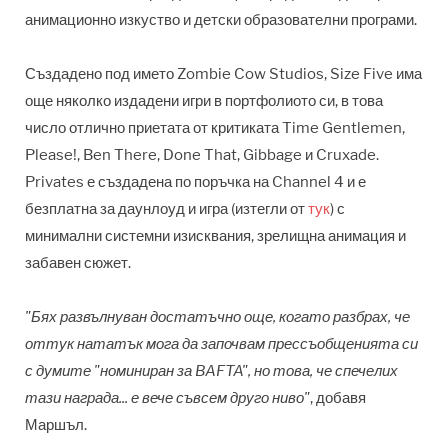
анимационно изкуство и детски образователни програми.
Създадено под името Zombie Cow Studios, Size Five има
още няколко издадени игри в портфолиото си, в това
число отлично приетата от критиката Time Gentlemen,
Please!, Ben There, Done That, Gibbage и Cruxade.
Privates е създадена по поръчка на Channel 4 и е
безплатна за даунлоуд и игра (изтегли от
тук
) с
минимални системни изисквания, зрелищна анимация и
забавен сюжет.
"Бях развълнуван достатъчно още, когато разбрах, че
оттук нататък мога да започвам прессъобщенията си
с думите "номиниран за BAFTA", но това, че спечелих
тази награда... е вече съвсем друго ниво"
, добавя
Маршъл.