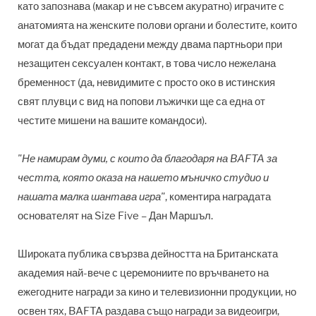
като запознава (макар и не съвсем акуратно) играчите с
анатомията на женските полови органи и болестите, които
могат да бъдат предадени между двама партньори при
незащитен сексуален контакт, в това число нежелана
бременност (да, невидимите с просто око в истинския
свят плувци с вид на попови лъжички ще са една от
честите мишени на вашите командоси).
"Не намирам думи, с които да благодаря на BAFTA за
честта, която оказа на нашето мъничко студио и
нашата малка шантава игра"
, коментира наградата
основателят на Size Five – Дан Маршъл.
Широката публика свързва дейността на Британската
академия най-вече с церемониите по връчването на
ежегодните награди за кино и телевизионни продукции, но
освен тях, BAFTA раздава също награди за видеоигри,