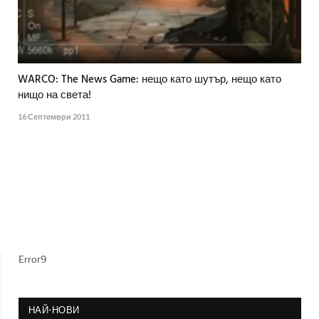
WARCO: The News Game: нещо като шутър, нещо като
нищо на света!
16 Септември 2011
Error9
НАЙ-НОВИ