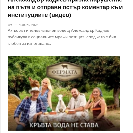
Александър Кадиев призна нарушение
на пътя и отправи остър коментар към
институциите (видео)
От
13 Юли 2026
Актьорът и телевизионен водещ Александър Кадиев
публикува в социалните мрежи позиция, след като е бил
глобен за използване..