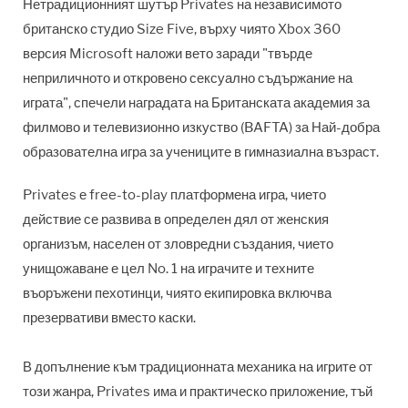
Нетрадиционният шутър Privates на независимото
британско студио Size Five, върху чиято Xbox 360
версия Microsoft наложи вето заради "твърде
неприличното и откровено сексуално съдържание на
играта", спечели наградата на Британската академия за
филмово и телевизионно изкуство (BAFTA) за Най-добра
образователна игра за учениците в гимназиална възраст.
Privates е free-to-play платформена игра, чието
действие се развива в определен дял от женския
организъм, населен от зловредни създания, чието
унищожаване е цел No. 1 на играчите и техните
въоръжени пехотинци, чиято екипировка включва
презервативи вместо каски.
В допълнение към традиционната механика на игрите от
този жанра, Privates има и практическо приложение, тъй