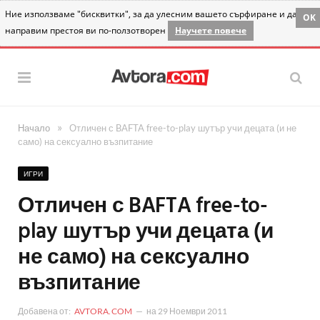
Ние използваме "бисквитки", за да улесним вашето сърфиране и да
OK
направим престоя ви по-ползотворен
Научете повече
»
Начало
Отличен с BAFTA free-to-play шутър учи децата (и не
само) на сексуално възпитание
ИГРИ
Отличен с BAFTA free-to-
play шутър учи децата (и
не само) на сексуално
възпитание
Добавена от:
AVTORA.COM
на
29 Ноември 2011