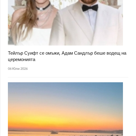
Тейлър Суифт се омъжи, Адам Сандлър беше водещ на
церемонията
06 Юли 2026