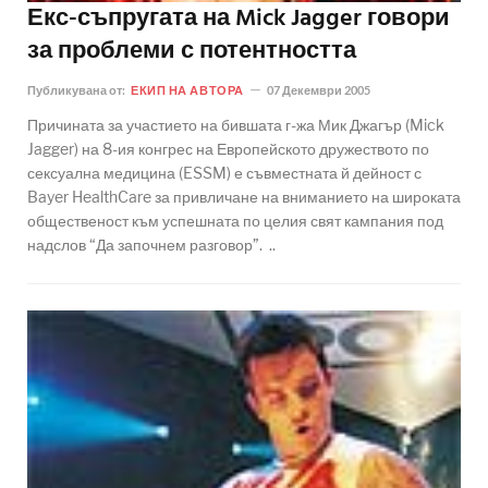
Екс-съпругата на Mick Jagger говори
за проблеми с потентността
Публикувана от:
ЕКИП НА АВТОРА
07 Декември 2005
Причината за участието на бившата г-жа Мик Джагър (Mick
Jagger) на 8-ия конгрес на Европейското дружеството по
сексуална медицина (ESSM) е съвместната й дейност с
Bayer HealthCare за привличане на вниманието на широката
общественост към успешната по целия свят кампания под
надслов “Да започнем разговор”. ..