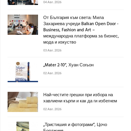
04 Авг. 2026
От България към света: Мила
Захариева учреди Balkan Open Door -
Business, Fashion and Art –
международна платформа за бизнес,
мода и изкуство
03 Авг. 2026
„Mater 2-10“, Хуан Согьон
02 Авг. 2026
Най-честите грешки при избора на
хавлиени кърпи и как да ги избегнем
02 Авг. 2026
„Тристишия и фотограми“, Цочо