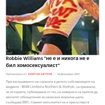
Robbie Williams "не е и никога не е
бил хомосексуалист"
Публикувана от:
ЕКИП НА АВТОРА
06 Декември 2005
При изслушването на страните в делото собствениците на
медиите - MGN Limited и Northern & Shell plc, са признали,
че историите, публикувани от тях, са неверни и са приели да
заплатят обезщетения за нанесени морални щети,
съобщава BBC. Самият изпълнител не е присъствал в