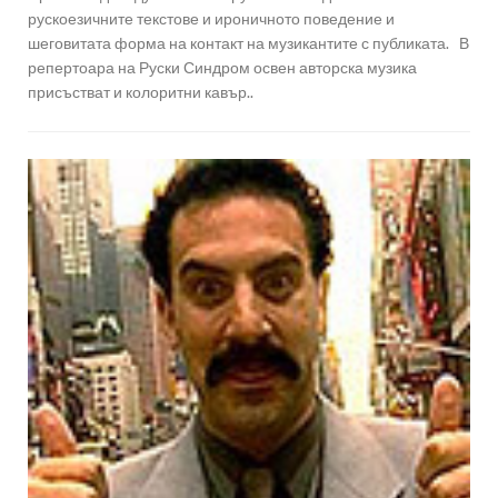
рускоезичните текстове и ироничното поведение и
шеговитата форма на контакт на музикантите с публиката. В
репертоара на Руски Синдром освен авторска музика
присъстват и колоритни кавър..