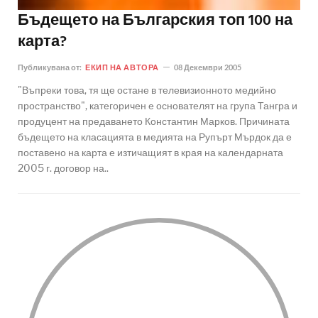
Бъдещето на Българския топ 100 на
карта?
Публикувана от:
ЕКИП НА АВТОРА
08 Декември 2005
"Въпреки това, тя ще остане в телевизионното медийно
пространство", категоричен е основателят на група Тангра и
продуцент на предаването Константин Марков. Причината
бъдещето на класацията в медията на Рупърт Мърдок да е
поставено на карта е изтичащият в края на календарната
2005 г. договор на..