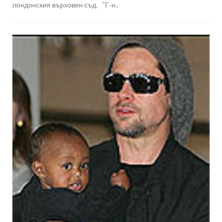
лондонския върховен съд. "Г-н..