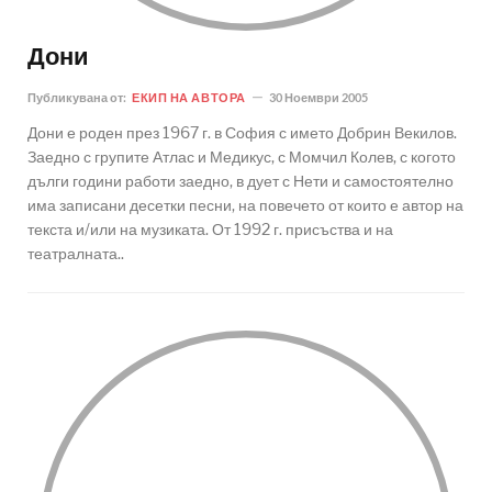
Дони
Публикувана от:
ЕКИП НА АВТОРА
30 Ноември 2005
Дони е роден през 1967 г. в София с името Добрин Векилов.
Заедно с групите Атлас и Медикус, с Момчил Колев, с когото
дълги години работи заедно, в дует с Нети и самостоятелно
има записани десетки песни, на повечето от които е автор на
текста и/или на музиката. От 1992 г. присъства и на
театралната..