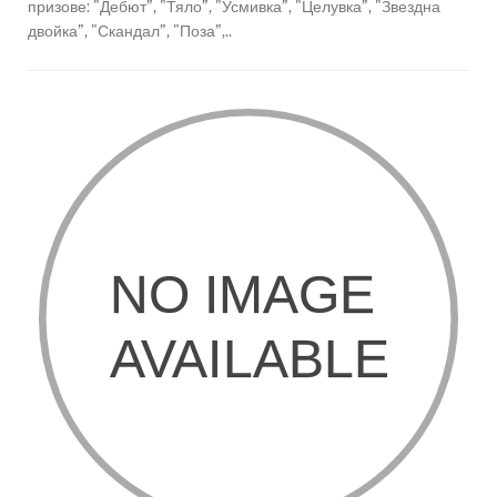
призове: "Дебют”, "Тяло”, "Усмивка”, "Целувка”, "Звездна
двойка”, "Скандал”, "Поза”,..