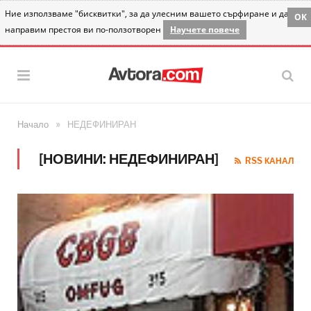
Ние използваме "бисквитки", за да улесним вашето сърфиране и да
OK
направим престоя ви по-ползотворен
Научете повече
»
Начало
НЕДЕФИНИРАН
[НОВИНИ: НЕДЕФИНИРАН]
RSS КАНАЛ