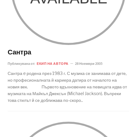
Сантра
Публикувана от:
ЕКИП НА АВТОРА
28 Ноември 2005
Сантра e родена през 1983 г. С музика се занимава от дете,
но професионалната й кариера датира от началото на
новия век. Първото вдъхновение на певицата идва от
музиката на Майкъл Джексън (Michael Jackson). Въпреки
това стилът й се доближава по-скоро..