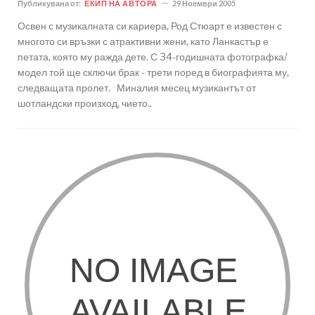
Публикувана от:
ЕКИП НА АВТОРА
29 Ноември 2005
Освен с музикалната си кариера, Род Стюарт е известен с
многото си връзки с атрактивни жени, като Ланкастър е
петата, която му ражда дете. С 34-годишната фотографка/
модел той ще сключи брак - трети поред в биографията му,
следващата пролет. Миналия месец музикантът от
шотландски произход, чието..