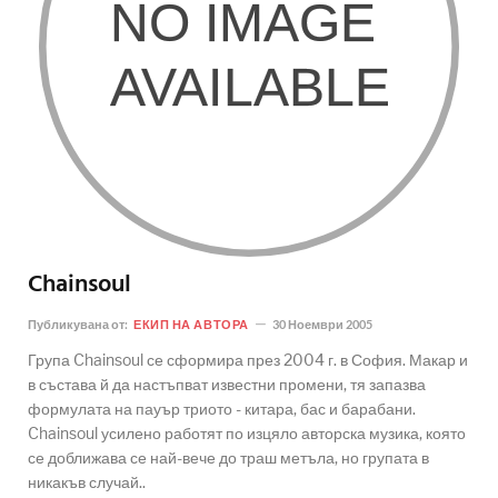
Chainsoul
Публикувана от:
ЕКИП НА АВТОРА
30 Ноември 2005
Група Chainsoul се сформира през 2004 г. в София. Макар и
в състава й да настъпват известни промени, тя запазва
формулата на пауър триото - китара, бас и барабани.
Chainsoul усилено работят по изцяло авторска музика, която
се доближава се най-вече до траш метъла, но групата в
никакъв случай..