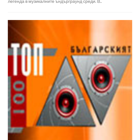
легенда в музикалните ъндърграунд среди. В..