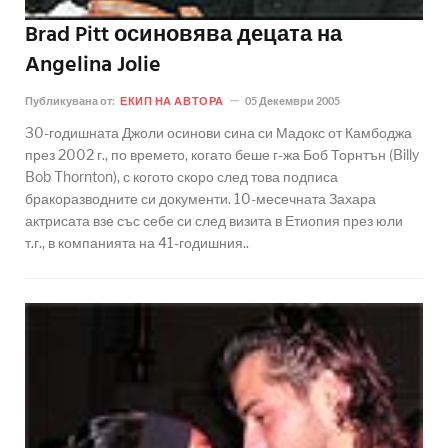
Brad Pitt осиновява децата на
Angelina Jolie
Публикувана от:
ЕКИП НА АВТОРА
05 Декември 2005
30-годишната Джоли осинови сина си Мадокс от Камбоджа
през 2002 г., по времето, когато беше г-жа Боб Торнтън (Billy
Bob Thornton), с когото скоро след това подписа
бракоразводните си документи. 10-месечната Захара
актрисата взе със себе си след визита в Етиопия през юли
т.г., в компанията на 41-годишния..