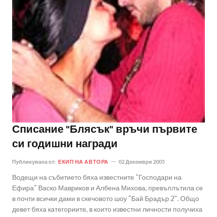
Списание "Блясък" връчи първите
си годишни награди
Публикувана от:
ЕКИП НА АВТОРА
02 Декември 2005
Водещи на събитието бяха известните "Господари на
Ефира" Васко Мавриков и Албена Михова, превъплътила се
в почти всички дами в скечовото шоу "Бай Брадър 2". Общо
девет бяха категориите, в които известни личности получиха