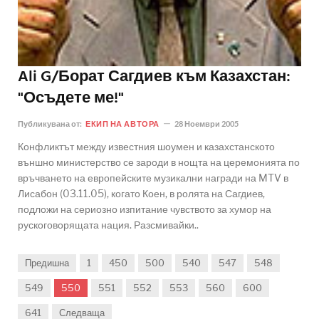
Ali G/Борат Сагдиев към Казахстан:
"Осъдете ме!"
Публикувана от:
ЕКИП НА АВТОРА
28 Ноември 2005
Конфликтът между известния шоумен и казахстанското
външно министерство се зароди в нощта на церемонията по
връчването на европейските музикални награди на MTV в
Лисабон (03.11.05), когато Коен, в ролята на Сагдиев,
подложи на сериозно изпитание чувството за хумор на
рускоговорящата нация. Разсмивайки..
Предишна
1
450
500
540
547
548
549
550
551
552
553
560
600
641
Следваща