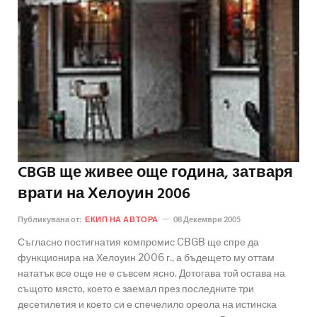
CBGB ще живее още година, затваря
врати на Хелоуин 2006
Публикувана от:
ЕКИП НА АВТОРА
08 Декември 2005
Съгласно постигнатия компромис CBGB ще спре да
функционира на Хелоуин 2006 г., а бъдещето му оттам
нататък все още не е съвсем ясно. Дотогава той остава на
същото място, което е заемал през последните три
десетилетия и което си е спечелило ореола на истинска