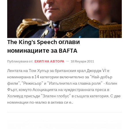
The King's Speech оглави
номинациите за BAFTA
Публикувана от:
ЕКИП НА АВТОРА
18 Януари 2011
Лентата на Том Хупър за британския крал Джордж VI е
номинирана в 14 категории включително за "Най-добър
филм", "Режисьор" и "Изпълнител на главна роля" - Колин
Фърт, комуто Асоциацията на чуждестранната преса в
Холивуд присъди "Златен глобус" в същата категория. С две
номинации по-малко в актива си е..