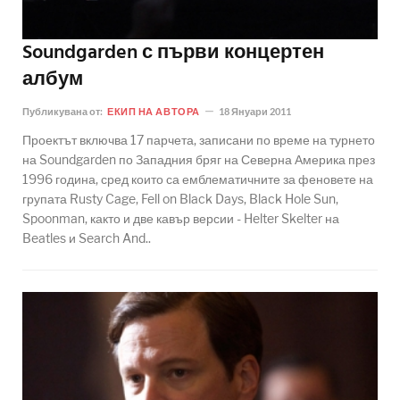
Soundgarden с първи концертен
албум
Публикувана от:
ЕКИП НА АВТОРА
18 Януари 2011
Проектът включва 17 парчета, записани по време на турнето
на Soundgarden по Западния бряг на Северна Америка през
1996 година, сред които са емблематичните за феновете на
групата Rusty Cage, Fell on Black Days, Black Hole Sun,
Spoonman, както и две кавър версии - Helter Skelter на
Beatles и Search And..