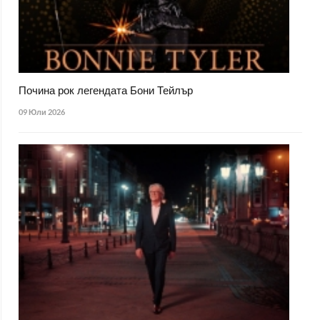
Почина рок легендата Бони Тейлър
09 Юли 2026