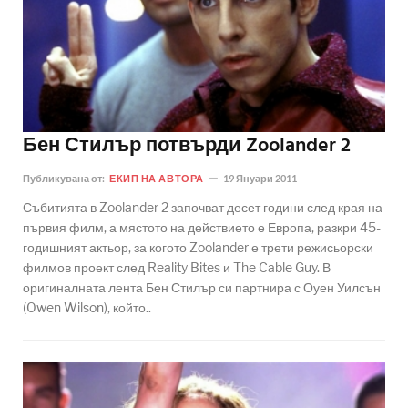
Бен Стилър потвърди Zoolander 2
Публикувана от:
ЕКИП НА АВТОРА
19 Януари 2011
Събитията в Zoolander 2 започват десет години след края на
първия филм, а мястото на действието е Европа, разкри 45-
годишният актьор, за когото Zoolander е трети режисьорски
филмов проект след Reality Bites и The Cable Guy. В
оригиналната лента Бен Стилър си партнира с Оуен Уилсън
(Owen Wilson), който..