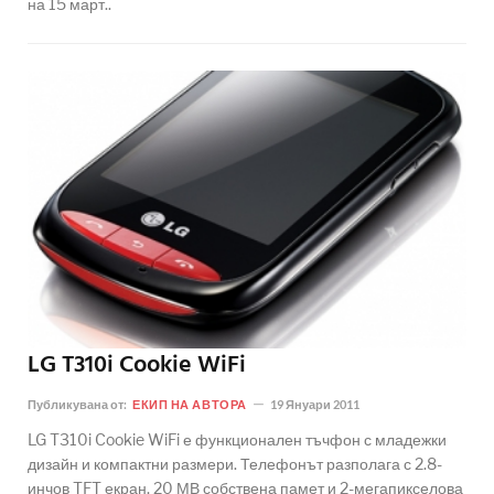
на 15 март..
LG T310i Cookie WiFi
Публикувана от:
ЕКИП НА АВТОРА
19 Януари 2011
LG T310i Cookie WiFi е функционален тъчфон с младежки
дизайн и компактни размери. Телефонът разполага с 2.8-
инчов TFT екран, 20 МВ собствена памет и 2-мегапикселова