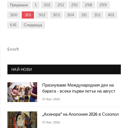
Предишна
1
201
251
291
298
299
300
301
302
303
304
311
351
401
641
Следваща
Error9
НАЙ-НОВИ
Празнуваме Международния ден на
бирата - всеки първи петък на август
07 Авг. 2026
„Ахинора“ на Аполония 2026 в Созопол
07 Авг. 2026