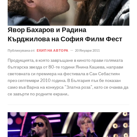
Явор Бахаров и Радина
Кърджилова на София Филм Фест
Публикувана от:
ЕКИП НА АВТОРА
20 Януари 2011
Продукцията, в която завръщане в киното прави голямата
българска звезда от 80-те години Янина Кашева, направи
световната си премиера на фестивала в Сан Себастиян
през септември 2010 година. В България пък бе показан
само във Варна на конкурса "Златна роза", като се очаква да
се завърти по родните екрани..