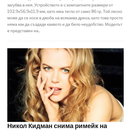
загубва в нея. Устройството е с компактните размери от
102.9х56.9х11.9 мм, като има тегло от само 86 гр. Той лесно
може да се носи в джоба на всякаква дреха, като това просто
няма как да създаде каквото и да било неудобство. Моделът
е представен на..
Никол Кидман снима римейк на