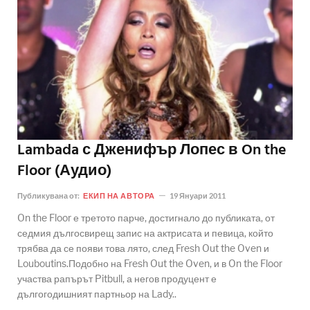
Lambada с Дженифър Лопес в On the
Floor (Аудио)
Публикувана от:
ЕКИП НА АВТОРА
19 Януари 2011
On the Floor е третото парче, достигнало до публиката, от
седмия дългосвирещ запис на актрисата и певица, който
трябва да се появи това лято, след Fresh Out the Oven и
Louboutins.Подобно на Fresh Out the Oven, и в On the Floor
участва рапърът Pitbull, а негов продуцент е
дългогодишният партньор на Lady..