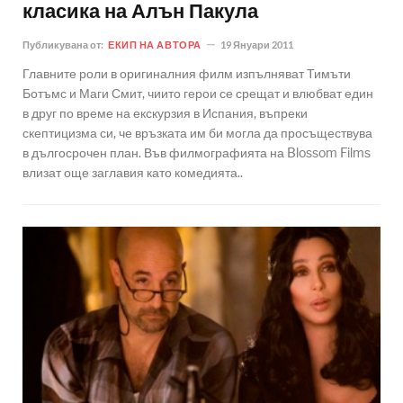
класика на Алън Пакула
Публикувана от:
ЕКИП НА АВТОРА
19 Януари 2011
Главните роли в оригиналния филм изпълняват Тимъти
Ботъмс и Маги Смит, чиито герои се срещат и влюбват един
в друг по време на екскурзия в Испания, въпреки
скептицизма си, че връзката им би могла да просъществува
в дългосрочен план. Във филмографията на Blossom Films
влизат още заглавия като комедията..