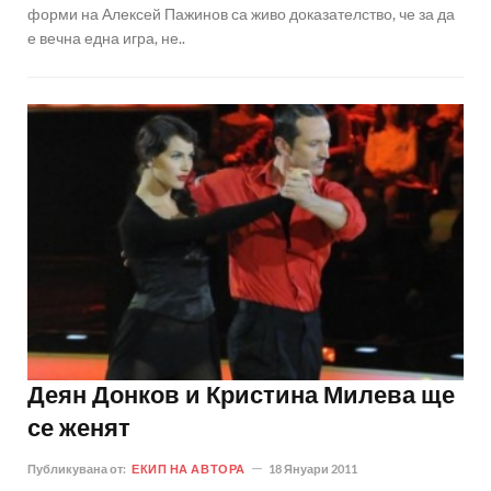
форми на Алексей Пажинов са живо доказателство, че за да
е вечна една игра, не..
Деян Донков и Кристина Милева ще
се женят
Публикувана от:
ЕКИП НА АВТОРА
18 Януари 2011