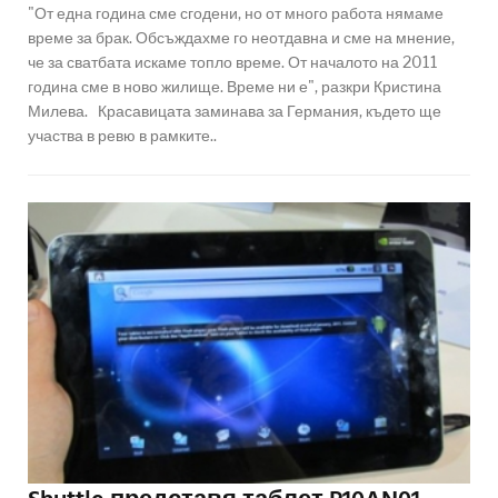
"От една година сме сгодени, но от много работа нямаме
време за брак. Обсъждахме го неотдавна и сме на мнение,
че за сватбата искаме топло време. От началото на 2011
година сме в ново жилище. Време ни е", разкри Кристина
Милева. Красавицата заминава за Германия, където ще
участва в ревю в рамките..