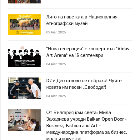
Лято на паветата в Националния
етнографски музей
05 Авг. 2026
"Нова генерация" с концерт във "Vidas
Art Arena" на 15 септември
04 Авг. 2026
D2 и Део отново се събраха! Чуйте
новата им песен „Свобода“!
04 Авг. 2026
От България към света: Мила
Захариева учреди Balkan Open Door -
Business, Fashion and Art –
международна платформа за бизнес,
мода и изкуство