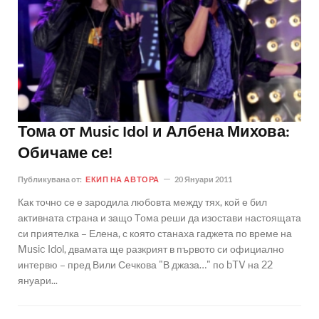
Тома от Music Idol и Албена Михова:
Обичаме се!
Публикувана от:
ЕКИП НА АВТОРА
20 Януари 2011
Как точно се е зародила любовта между тях, кой е бил
активната страна и защо Тома реши да изостави настоящата
си приятелка – Елена, с която станаха гаджета по време на
Music Idol, двамата ще разкрият в първото си официално
интервю – пред Вили Сечкова "В джаза…" по bTV на 22
януари...