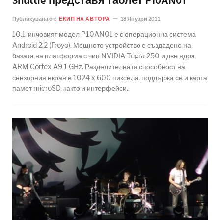
Shuttle представя таблет P10AN01
Публикувана от:
ЕКИП НА АВТОРА
18 Януари 2011
10.1-инчовият модел P10AN01 е с операционна система
Android 2.2 (Froyo). Мощното устройство е създадено на
базата на платформа с чип NVIDIA Tegra 250 и две ядра
ARM Cortex A9 1 GHz. Разделителната способност на
сензорния екран е 1024 x 600 пиксела, поддържа се и карта
памет microSD, както и интерфейси..