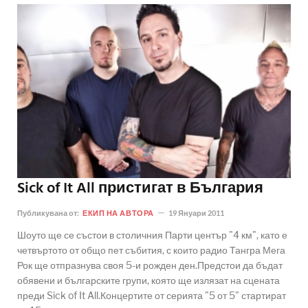
Sick of It All пристигат в България
Публикувана от:
ЕКИП НА АВТОРА
19 Януари 2011
Шоуто ще се състои в столичния Парти център "4 км", като е
четвъртото от общо пет събития, с които радио Тангра Мега
Рок ще отпразнува своя 5-и рожден ден.Предстои да бъдат
обявени и българските групи, която ще излязат на сцената
преди Sick of It All.Концертите от серията "5 от 5" стартират