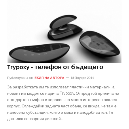
Trypoxy - телефон от бъдещето
Публикувана от:
ЕКИП НА АВТОРА
18 Януари 2011
За разработката им те използват пластични материали, а
новият им модел се нарича Trypoxy. Отпред той прилича на
стандартен тъчфон с неравен, но много интересен овален
корпус. Оглеждайки задната част обаче, се вижда, че там е
нанесена субстанция, която е мека и наподобява гел. Тя
допълва сензорния дисплей..