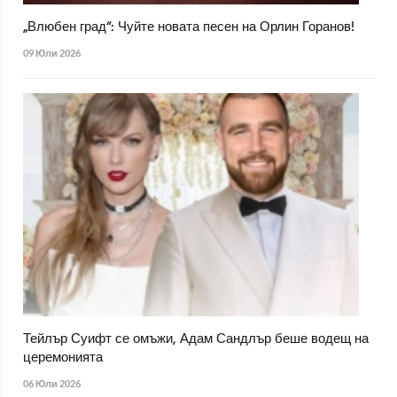
„Влюбен град“: Чуйте новата песен на Орлин Горанов!
09 Юли 2026
Тейлър Суифт се омъжи, Адам Сандлър беше водещ на
церемонията
06 Юли 2026