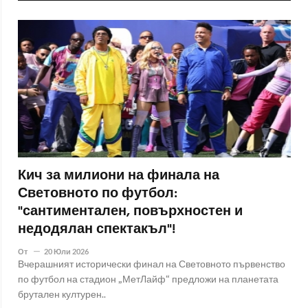
Кич за милиони на финала на
Световното по футбол:
"сантиментален, повърхностен и
недодялан спектакъл"!
От
20 Юли 2026
Вчерашният исторически финал на Световното първенство
по футбол на стадион „МетЛайф“ предложи на планетата
брутален културен..