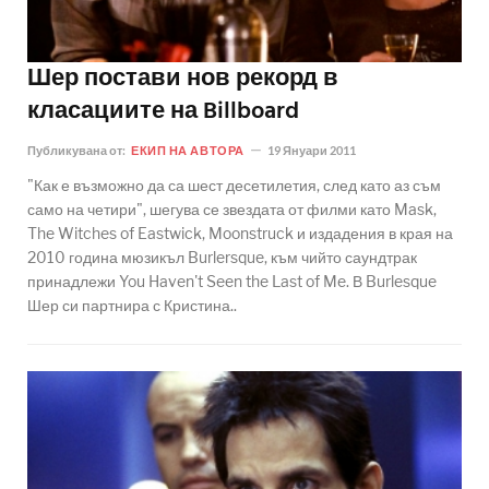
Шер постави нов рекорд в
класациите на Billboard
Публикувана от:
ЕКИП НА АВТОРА
19 Януари 2011
"Как е възможно да са шест десетилетия, след като аз съм
само на четири", шегува се звездата от филми като Mask,
The Witches of Eastwick, Moonstruck и издадения в края на
2010 година мюзикъл Burlersque, към чийто саундтрак
принадлежи You Haven't Seen the Last of Me. В Burlesque
Шер си партнира с Кристина..