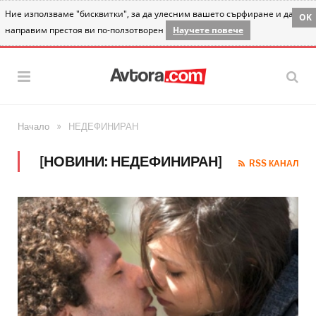
Ние използваме "бисквитки", за да улесним вашето сърфиране и да
OK
направим престоя ви по-ползотворен
Научете повече
»
Начало
НЕДЕФИНИРАН
[НОВИНИ: НЕДЕФИНИРАН]
RSS КАНАЛ