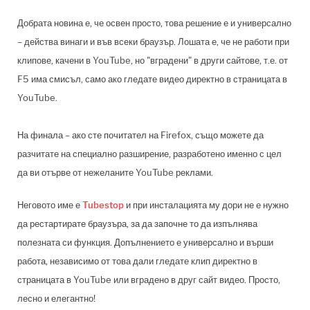
Добрата новина е, че освен просто, това решение е и универсално
– действа винаги и във всеки браузър. Лошата е, че не работи при
клипове, качени в YouTube, но "вградени" в други сайтове, т.е. от
F5 има смисъл, само ако гледате видео директно в страницата в
YouTube.
На финала – ако сте почитател на
Firefox, също можете да
разчитате на специално разширение, разработено именно с цел
да ви отърве от нежеланите YouTube реклами.
Неговото име е
Tubestop
и при инсталацията му дори не е нужно
да рестартирате браузъра, за да започне то да изпълнява
полезната си функция.
Допълнението е универсално и върши
работа, независимо от това дали гледате клип директно в
страницата в YouTube или вградено в друг сайт видео. Просто,
лесно и елегантно!