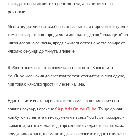
стандартна към висока резолюция, а наличието на
реклами.
Много видеоклипове, особено свързаните с интересни и актуални
теми, ви задължават преди да ги изгледате, да се "насладите" на
някоя досадна реклама, продължителността на която варира от
няколко секунди до минута и повече.
Добрата новина е, че за разлика от повечето ТВ канали, в
YouTube има начин да прескочите тази отегчителна процедура,
при това с няколко прости и лесни начина.
Един от тях е инсталирането на едно малко допълнение към
вашия браузър, наречено
Skip Ads On YouTube
.
То ще добави
нов бутон в лентата с инструменти в всеки YouTube прозорец и
всеки път, когато желаете да прескочите гледането на реклама
преди видеоклипа, ще можете да го направите с едно натискане.