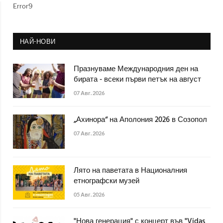
Error9
НАЙ-НОВИ
Празнуваме Международния ден на
бирата - всеки първи петък на август
07 Авг. 2026
„Ахинора“ на Аполония 2026 в Созопол
07 Авг. 2026
Лято на паветата в Националния
етнографски музей
05 Авг. 2026
"Нова генерация" с концерт във "Vidas