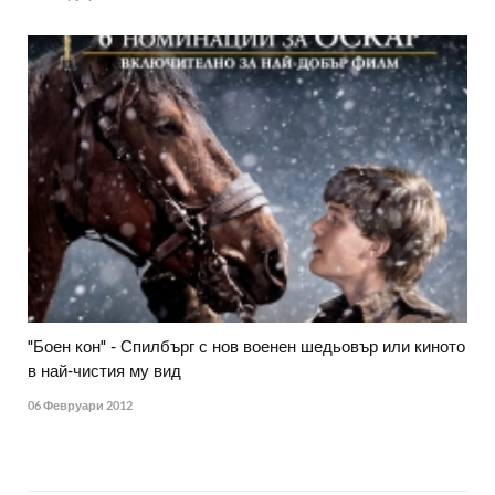
"Боен кон" - Спилбърг с нов военен шедьовър или киното
в най-чистия му вид
06 Февруари 2012