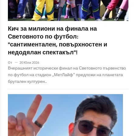
Кич за милиони на финала на
Световното по футбол:
"сантиментален, повърхностен и
недодялан спектакъл"!
От
20 Юли 2026
Вчерашният исторически финал на Световното първенство
по футбол на стадион „МетЛайф“ предложи на планетата
брутален културен..