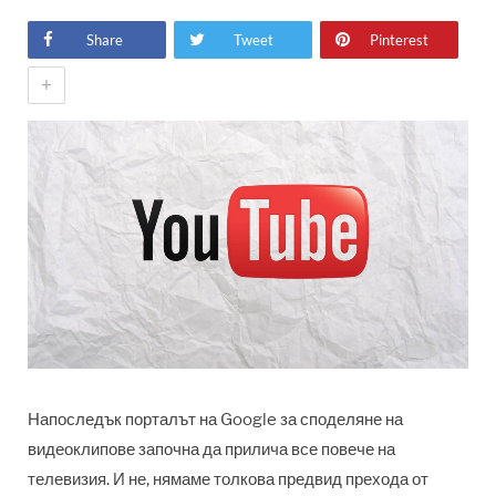
Share
Tweet
Pinterest
+
Напоследък порталът на Google за споделяне на
видеоклипове започна да прилича все повече на
телевизия. И не, нямаме толкова предвид прехода от