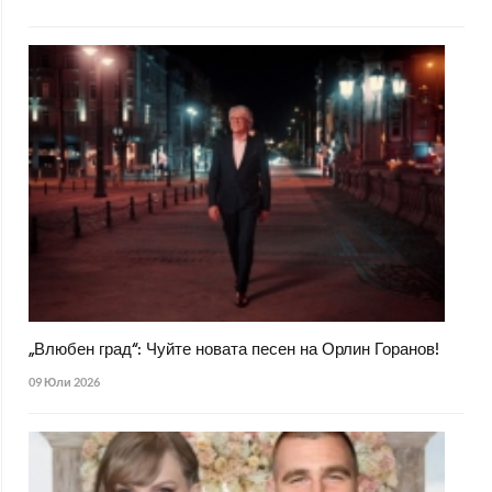
„Влюбен град“: Чуйте новата песен на Орлин Горанов!
09 Юли 2026