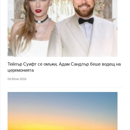
Тейлър Суифт се омъжи, Адам Сандлър беше водещ на
церемонията
06 Юли 2026