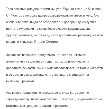
Това решение има два големи минуса. Един от тях е, че Skip Ads
On YouTube не може да премахва рекламите автоматично. Ако
обаче, сте склонни да се разделите с 4 долара и да си купите
пълната му версия, този проблем е лесен за разрешаване.
Другият негатив е, че става дума за допълнение, работещо само в
среда на браузъра Google Chrome.
За щастие на хората, предпочитащи някоя от неговите
алтернативи, съществува и друг метод за прескачане на
досадните реклами. Той е изключително прост, но малко известен
и се състои в презареждане на страницата с видеоклипа,
включващ реклама.
Ако малко преди или непосредствено след като започне
зареждането му, натиснете бутона F5 (Refresh), видеоклипът ще
стартира без предшестващата го реклама.