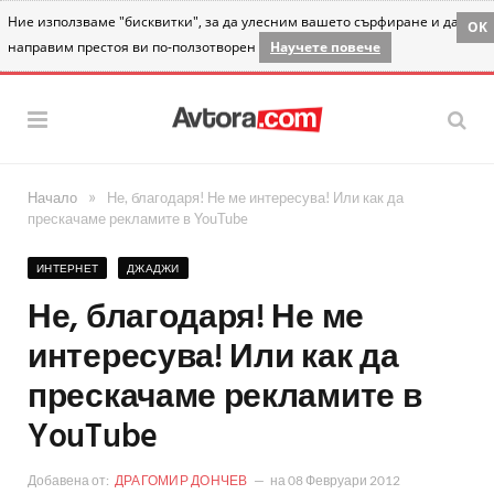
Ние използваме "бисквитки", за да улесним вашето сърфиране и да
OK
направим престоя ви по-ползотворен
Научете повече
»
Начало
Не, благодаря! Не ме интересува! Или как да
прескачаме рекламите в YouTube
ИНТЕРНЕТ
ДЖАДЖИ
Не, благодаря! Не ме
интересува! Или как да
прескачаме рекламите в
YouTube
Добавена от:
ДРАГОМИР ДОНЧЕВ
на
08 Февруари 2012