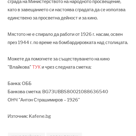
сграда на Министерството на народното просвещение,
като в завещанието си настоява сградата да се използва
единствено за просветна дейност и за кино.
Мястото не е спирало да работи от 1926 г. насам, освен
през 1944 г. по време на бомбардировката над столицата.
Можете да помогнете за съществуването на кино
"Влайкова"
ТУК
и чрез следната сметка:
Банка: ОББ
Банкова сметка: BG73UBBS80021088636540
ОНЧ "Антон Страшимиров – 1926"
Източник: Kafene.bg