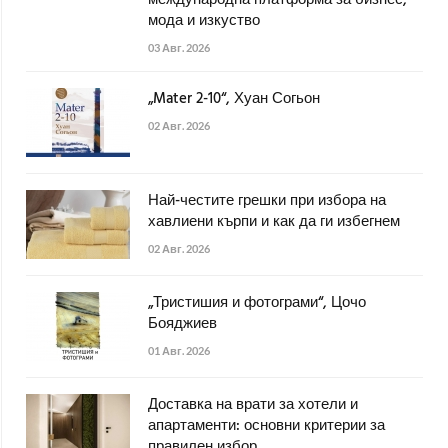
мода и изкуство
03 Авг. 2026
„Mater 2-10“, Хуан Согьон
02 Авг. 2026
Най-честите грешки при избора на
хавлиени кърпи и как да ги избегнем
02 Авг. 2026
„Тристишия и фотограми“, Цочо
Бояджиев
01 Авг. 2026
Доставка на врати за хотели и
апартаменти: основни критерии за
правилен избор