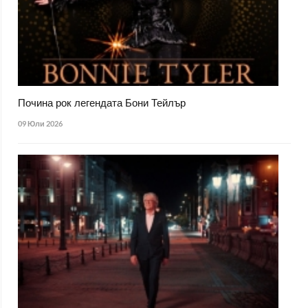
Почина рок легендата Бони Тейлър
09 Юли 2026