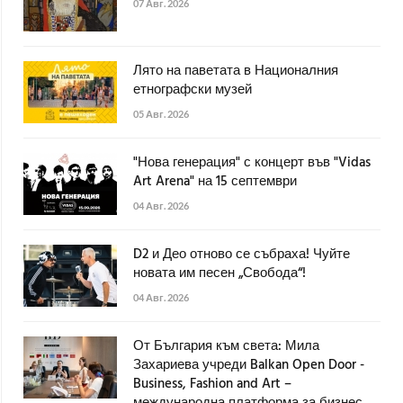
07 Авг. 2026
Лято на паветата в Националния
етнографски музей
05 Авг. 2026
"Нова генерация" с концерт във "Vidas
Art Arena" на 15 септември
04 Авг. 2026
D2 и Део отново се събраха! Чуйте
новата им песен „Свобода“!
04 Авг. 2026
От България към света: Мила
Захариева учреди Balkan Open Door -
Business, Fashion and Art –
международна платформа за бизнес,