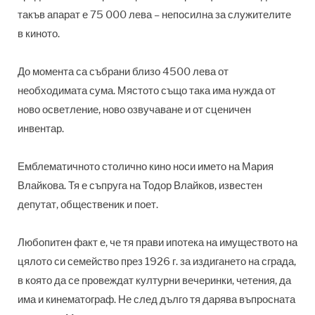
такъв апарат е 75 000 лева – непосилна за служителите
в киното.
До момента са събрани близо 4500 лева от
необходимата сума. Мястото също така има нужда от
ново осветление, ново озвучаване и от сценичен
инвентар.
Емблематичното столично кино носи името на Мария
Влайкова. Тя е съпруга на Тодор Влайков, известен
депутат, общественик и поет.
Любопитен факт е, че тя прави ипотека на имуществото на
цялото си семейство през 1926 г. за издигането на сграда,
в която да се провеждат културни вечеринки, четения, да
има и кинематограф. Не след дълго тя дарява въпросната