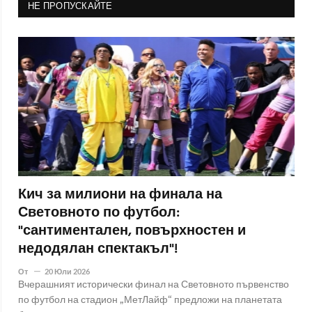
НЕ ПРОПУСКАЙТЕ
Кич за милиони на финала на
Световното по футбол:
"сантиментален, повърхностен и
недодялан спектакъл"!
От
20 Юли 2026
Вчерашният исторически финал на Световното първенство
по футбол на стадион „МетЛайф“ предложи на планетата