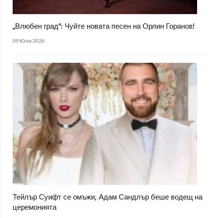
„Влюбен град“: Чуйте новата песен на Орлин Горанов!
09 Юли 2026
Тейлър Суифт се омъжи, Адам Сандлър беше водещ на
церемонията