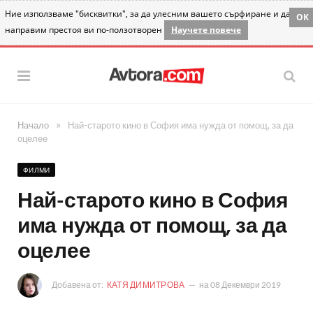
Ние използваме "бисквитки", за да улесним вашето сърфиране и да
OK
направим престоя ви по-ползотворен
Научете повече
»
Начало
Най-старото кино в София има нужда от помощ, за да
оцелее
ФИЛМИ
Най-старото кино в София
има нужда от помощ, за да
оцелее
Добавена от:
КАТЯ ДИМИТРОВА
на
08 Декември 2019