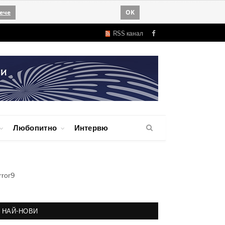
ече
OK
RSS канал
Facebook
Любопитно
Интервю
rror9
НАЙ-НОВИ