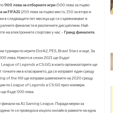
 по
900 лева за отборните игри
(500 лева за първо
а за FIFA21
(250 лева за първо място, 150 за второ и
чки в следващите пет месеца ще се съревновават в
дуалните финалисти в различните дисциплини. Най-
те на електронните спортове у нас –
Гранд финалите
,
и турнири по игрите DotA2, PES, Brawl Stars и още. За
000 лева. Новото в сезон 2021 ще бъдат
в League of Legends и CS:GO, в които организаторите ще
т точките им в класирането, да се изправят един срещу
King of the Hill ще изправи шампионите на 2020 срещу
ции по League of Legends и CS:GO през ноември.
о ще бъде 500 лева.
 финали на A1 Gaming League. Поради мерки за
година те се проведоха изцяло онлайн в рамките на една