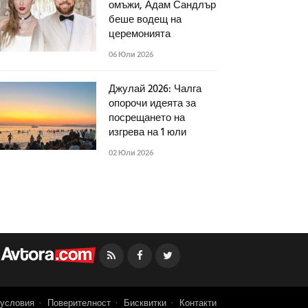
омъжи, Адам Сандлър
беше водещ на
церемонията
06 Юли 2026
Джулай 2026: Чалга
опорочи идеята за
посрещането на
изгрева на 1 юли
02 Юли 2026
Facebook
Twitter
условия
Поверителност
Бисквитки
Контакти