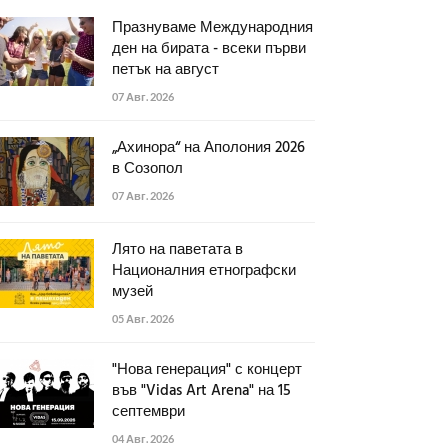
Празнуваме Международния
ден на бирата - всеки първи
петък на август
07 Авг. 2026
„Ахинора“ на Аполония 2026
в Созопол
07 Авг. 2026
Лято на паветата в
Националния етнографски
музей
05 Авг. 2026
"Нова генерация" с концерт
във "Vidas Art Arena" на 15
септември
04 Авг. 2026