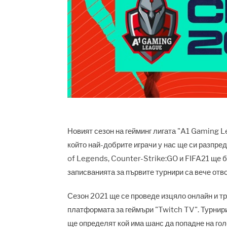
Новият сезон на гейминг лигата "A1 Gaming 
който най-добрите играчи у нас ще си разпре
of Legends, Counter-Strike:GO и FIFA21 ще бъ
записванията за първите турнири са вече от
Сезон 2021 ще се проведе изцяло онлайн и т
платформата за геймъри "Twitch TV". Турнирит
ще определят кой има шанс да попадне на гол