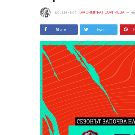
Добавена от:
КРАСИМИРА ГЕОРГИЕВА
н
Share
Tweet
P