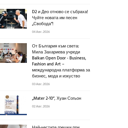
D2 и Део отново се събраха!
Чуйте новата им песен
„Свобода“!
04 Авг. 2026
От България към света:
Мила Захариева учреди
Balkan Open Door - Business,
Fashion and Art –
международна платформа за
бизнес, мода и изкуство
03 Авг. 2026
„Mater 2-10“, Хуан Согьон
02 Авг. 2026
Най-честите грешки при