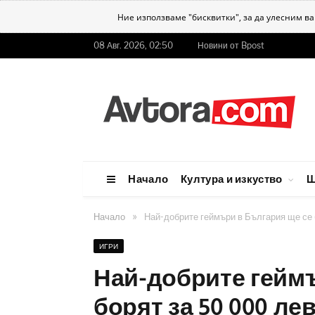
Ние използваме "бисквитки", за да улесним в
08 Авг. 2026, 02:50
Новини от Bpost
Начало
Култура и изкуство
Ш
»
Начало
Най-добрите геймъри в България ще се 
ИГРИ
Най-добрите геймъ
борят за 50 000 ле