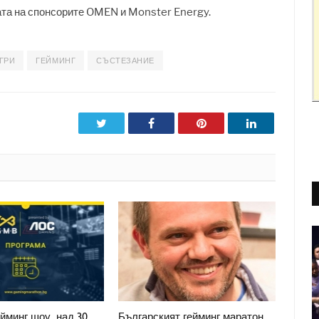
ата на спонсорите OMEN и Monster Energy.
ГРИ
ГЕЙМИНГ
СЪСТЕЗАНИЕ
Twitter
Facebook
Pinterest
LinkedIn
ейминг шоу, над 30
Българският гейминг маратон