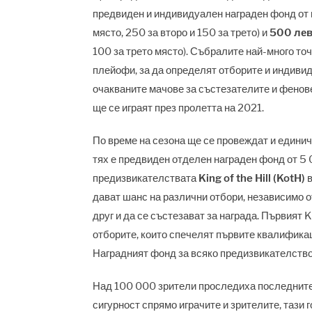
предвиден и индивидуален награден фонд от
място, 250 за второ и 150 за трето) и
500 лев
100 за трето място). Събралите най-много то
плейофи, за да определят отборите и индиви
очакваните мачове за състезателите и фенове
ще се играят през пролетта на 2021.
По време на сезона ще се провеждат и единичн
тях е предвиден отделен награден фонд от 5 
предизвикателствата
King
of
the
Hill
(
KotH
)
дават шанс на различни отбори, независимо о
друг и да се състезават за награда. Първият 
отборите, които спечелят първите квалифика
Наградният фонд за всяко предизвикателств
Над 100 000 зрители проследиха последните
сигурност спрямо играчите и зрителите, тази 