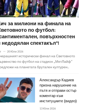
Кич за милиони на финала на
Световното по футбол:
"сантиментален, повърхностен
и недодялан спектакъл"!
т
20 Юли 2026
черашният исторически финал на Световното
ървенство по футбол на стадион „МетЛайф“
редложи на планетата брутален културен..
Александър Кадиев
призна нарушение на
пътя и отправи остър
коментар към
институциите (видео)
13 Юли 2026