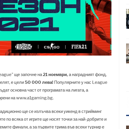
League" ще започне на
21 ноември,
а наградният фонд,
делят, е цели
50 000 лева!
Популярните у нас League
дат основна част от програмата на лигата, а
ворени на www.a1gaming.bg.
радиционно ще се излъчва всеки уикенд в стрийминг
е по всяка от игрите ще носят точки за най-добрите и
емите финали, а за първите трима във всеки турнир е