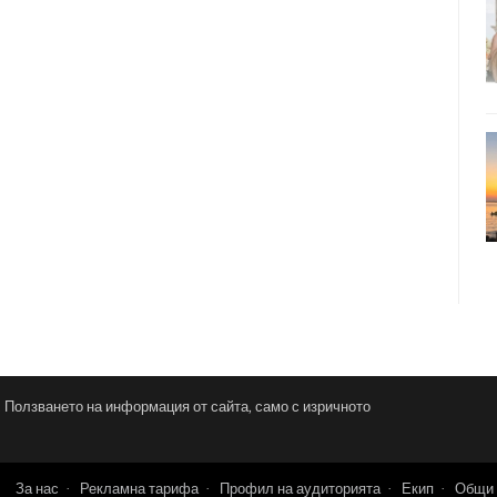
и. Ползването на информация от сайта, само с изричното
За нас
Рекламна тарифа
Профил на аудиторията
Екип
Общи 