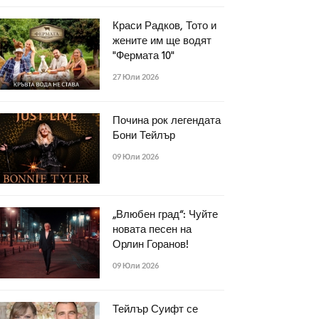
Краси Радков, Тото и
жените им ще водят
"Фермата 10"
27 Юли 2026
Почина рок легендата
Бони Тейлър
09 Юли 2026
„Влюбен град“: Чуйте
новата песен на
Орлин Горанов!
09 Юли 2026
Тейлър Суифт се