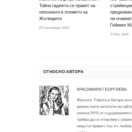
Тайни гаджета се правят на
стриймъри
непознати в племето на
предизвик
Жътварите
ни очакват
Гейминг М
07 Септември 2020
27 Авг. 2020
ОТНОСНО АВТОРА
КРАСИМИРА ГЕОРГИЕВА
Филолог. Работи в Автора почт
ревностните читатели на сайта,
изчела 99% от съдържанието м
трябва да се отнасяме с уваже
нещо се прави с хъс и с любов,