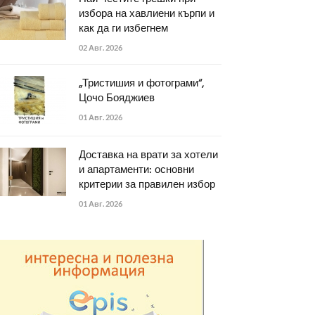
избора на хавлиени кърпи и
как да ги избегнем
02 Авг. 2026
„Тристишия и фотограми“,
Цочо Бояджиев
01 Авг. 2026
Доставка на врати за хотели
и апартаменти: основни
критерии за правилен избор
01 Авг. 2026