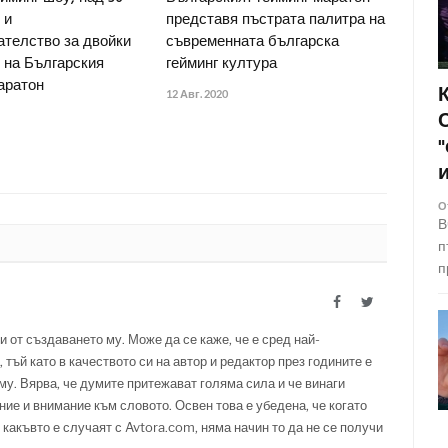
 и
представя пъстрата палитра на
ателство за двойки
съвременната българска
 на Българския
гейминг култура
аратон
12 Авг. 2020
О
В
п
п
Facebook
Twitter
и от създаването му. Може да се каже, че е сред най-
 тъй като в качеството си на автор и редактор през годините е
у. Вярва, че думите притежават голяма сила и че винаги
ние и внимание към словото. Освен това е убедена, че когато
 какъвто е случаят с Avtora.com, няма начин то да не се получи