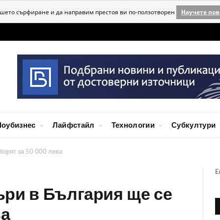
ашето сърфиране и да направим престоя ви по-ползотворен
Научете пов
оубизнес
Лайфстайл
Технологии
Субкултури
борят за 50 000 лева
E
ри в България ще се
ва