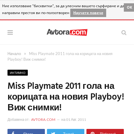
Ние използваме "бисквитки", за да улесним вашето сърфиране и да
OK
направим престоя ви по-ползотворен
Научете повече
»
Начало
Miss Playmate 2011 гола на корицата на новия
Playboy! Виж снимки!
ИНТИМНО
Miss Playmate 2011 гола на
корицата на новия Playboy!
Виж снимки!
Добавена от:
AVTORA.COM
на
01 Авг. 2011