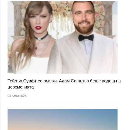
Тейлър Суифт се омъжи, Адам Сандлър беше водещ на
церемонията
06 Юли 2026