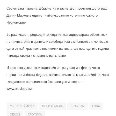
Сесията на чаровната брюнетка е заснета от прочутия фотограф
Дилян Марков в един от най-луксозните хотели по южното
Черноморие.
За разлика от предходните издания на надпреварата обаче, този
път и читатели, и ценители се обединиха в мнението си, че това е
една от най-красивите носителки на титлата в последните години
- млада, свежа и с невинно излъчване.
Иначе конкурсът тази година бе интригуващ и с факта, че за
първи път изборът бе дело на читателите на мъжката библия чрез
гласуване в официалната й страница в интернет -
www.playboy.bg.
МИС ПЛЕЙМЕЙТ
МЕГИ КОЛЕВА
PLAYBOY
ГОЛА
СЕКСИ
ЕРОТИКА