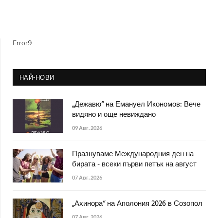
Error9
НАЙ-НОВИ
„Дежавю“ на Емануел Икономов: Вече
видяно и още невиждано
09 Авг. 2026
Празнуваме Международния ден на
бирата - всеки първи петък на август
07 Авг. 2026
„Ахинора“ на Аполония 2026 в Созопол
07 Авг. 2026