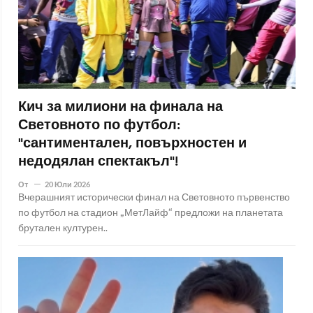
Кич за милиони на финала на
Световното по футбол:
"сантиментален, повърхностен и
недодялан спектакъл"!
От
20 Юли 2026
Вчерашният исторически финал на Световното първенство
по футбол на стадион „МетЛайф“ предложи на планетата
брутален културен..