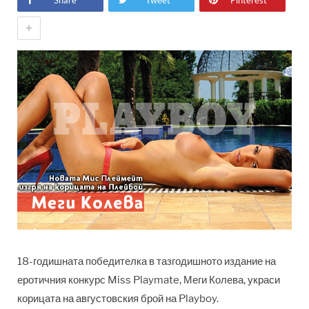
Share
Tweet
Pinterest
+
18-годишната победителка в тазгодишното издание на
еротичния конкурс Miss Playmate, Меги Колева, украси
корицата на августовския брой на Playboy.