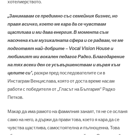
хотелиерството.
„Занимавам се предимно със семейния бизнес, но
правя всичко, което ме кара да се чувствам
щастлива и ми дава енергия. В момента съм
насочена към музикалната сфера и се радвам, че ме
подготвят най-добрите –
Vocal Vision House
и
любимият ми вокален педагог Радко. Благодарение
на тях всеки ден се усъвършенствам и вървя към
целите си“,
разкри пред последователите си в
Инстаграм Венцислава, която от доста време насам
работи с победителя от „Гласът на България“ Радко
Петков.
Макар да има рамото на фамилния занаят, тя не се осланя
само на него, а държи да прави това, което я кара да се
чувства щастлива, самостоятелна и пълноценна. Това