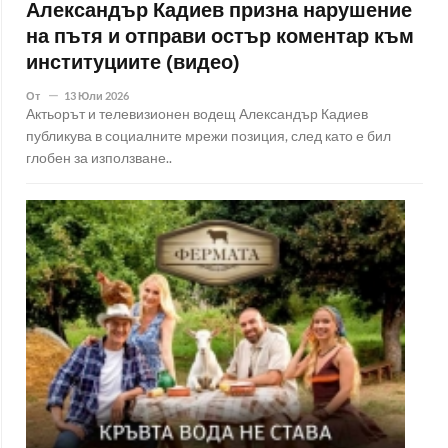
Александър Кадиев призна нарушение
на пътя и отправи остър коментар към
институциите (видео)
От
13 Юли 2026
Актьорът и телевизионен водещ Александър Кадиев
публикува в социалните мрежи позиция, след като е бил
глобен за използване..