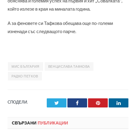
обяснява и големия успех на първия й хит „Совалката“,
който излезе в края на миналата година.
А за феновете си Тафкова обещава още по-големи
изненади със следващото парче.
МИС БЪЛГАРИЯ
ВЕНЦИСЛАВА ТАФКОВА
РАДКО ПЕТКОВ
СПОДЕЛИ.
Twitter
Facebook
Pinterest
LinkedI
СВЪРЗАНИ
ПУБЛИКАЦИИ