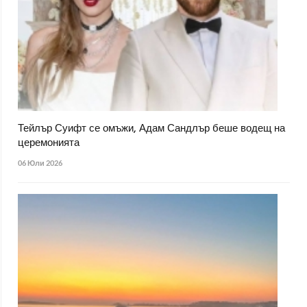
Тейлър Суифт се омъжи, Адам Сандлър беше водещ на
церемонията
06 Юли 2026