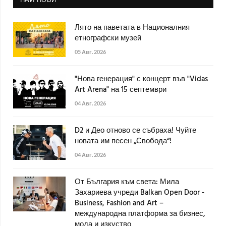
Лято на паветата в Националния
етнографски музей
05 Авг. 2026
"Нова генерация" с концерт във "Vidas
Art Arena" на 15 септември
04 Авг. 2026
D2 и Део отново се събраха! Чуйте
новата им песен „Свобода“!
04 Авг. 2026
От България към света: Мила
Захариева учреди Balkan Open Door -
Business, Fashion and Art –
международна платформа за бизнес,
мода и изкуство