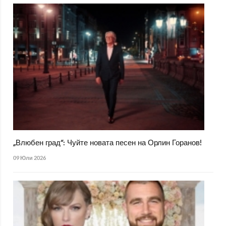
„Влюбен град“: Чуйте новата песен на Орлин Горанов!
09 Юли 2026