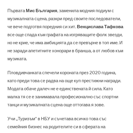
Първата
Мис България
, заменила модния подиум с
музикалната сцена, разкри пред своите последователи,
че вече подготвя поредния си хит.
Венцислава Тафкова
все още спада към графата на изгряващите фолк звезди,
но не крие, че има амбицията да се превърне в топ име. И
не заради апетитните хонорари в бранша, а от любов към
музиката.
Пловдивчанката спечели короната през 2020 година,
като преди това се радва на още куп престижни награди.
Модата обаче далеч не е единствената й сила. Като
малка тя се е занимавала професионално със спортни
танци и музикалната сцена още оттогава я зове.
Учи „Туризъм“ в НБУ и съчетава всичко това със
семейния бизнес на родителите си в сферата на