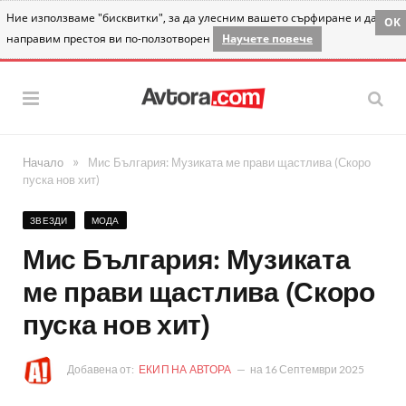
Ние използваме "бисквитки", за да улесним вашето сърфиране и да
OK
направим престоя ви по-ползотворен
Научете повече
»
Начало
Мис България: Музиката ме прави щастлива (Скоро
пуска нов хит)
ЗВЕЗДИ
МОДА
Мис България: Музиката
ме прави щастлива (Скоро
пуска нов хит)
Добавена от:
ЕКИП НА АВТОРА
на
16 Септември 2025