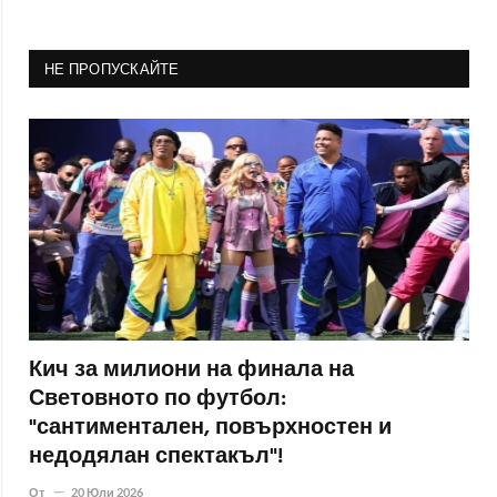
НЕ ПРОПУСКАЙТЕ
Кич за милиони на финала на
Световното по футбол:
"сантиментален, повърхностен и
недодялан спектакъл"!
От
20 Юли 2026