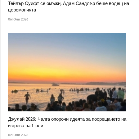
Тейлър Суифт се омъжи, Адам Сандлър беше водещ на
церемонията
06 Юли 2026
Джулай 2026: Чалга опорочи идеята за посрещането на
изгрева на 1 юли
02 Юли 2026