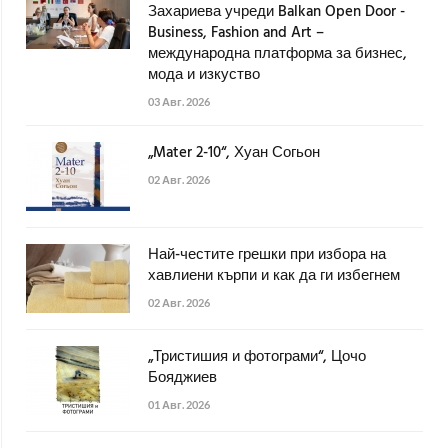
Захариева учреди Balkan Open Door -
Business, Fashion and Art –
международна платформа за бизнес,
мода и изкуство
03 Авг. 2026
„Mater 2-10“, Хуан Согьон
02 Авг. 2026
Най-честите грешки при избора на
хавлиени кърпи и как да ги избегнем
02 Авг. 2026
„Тристишия и фотограми“, Цочо
Бояджиев
01 Авг. 2026