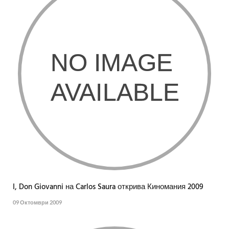
I, Don Giovanni на Carlos Saura открива Киномания 2009
09 Октомври 2009