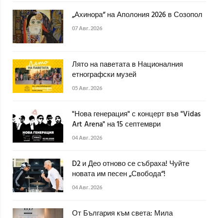
„Ахинора“ на Аполония 2026 в Созопол
07 Авг. 2026
Лято на паветата в Националния
етнографски музей
05 Авг. 2026
"Нова генерация" с концерт във "Vidas
Art Arena" на 15 септември
04 Авг. 2026
D2 и Део отново се събраха! Чуйте
новата им песен „Свобода“!
04 Авг. 2026
От България към света: Мила