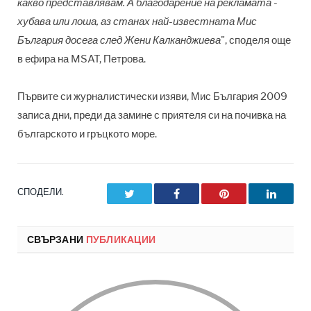
какво представлявам. А благодарение на рекламата -
хубава или лоша, аз станах най-известната Мис
България досега след Жени Калканджиева
", споделя още
в ефира на MSAT, Петрова.
Първите си журналистически изяви, Мис България 2009
записа дни, преди да замине с приятеля си на почивка на
българското и гръцкото море.
СПОДЕЛИ.
Twitter
Facebook
Pinterest
LinkedI
СВЪРЗАНИ
ПУБЛИКАЦИИ