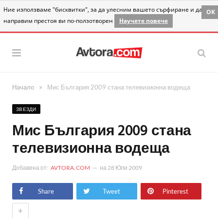
Ние използваме "бисквитки", за да улесним вашето сърфиране и да
OK
направим престоя ви по-ползотворен
Научете повече
»
Начало
Мис България 2009 стана телевизионна водеща
ЗВЕЗДИ
Мис България 2009 стана
телевизионна водеща
Добавена от:
AVTORA.COM
на
28 Юли 2009
Share
Tweet
Pinterest
+