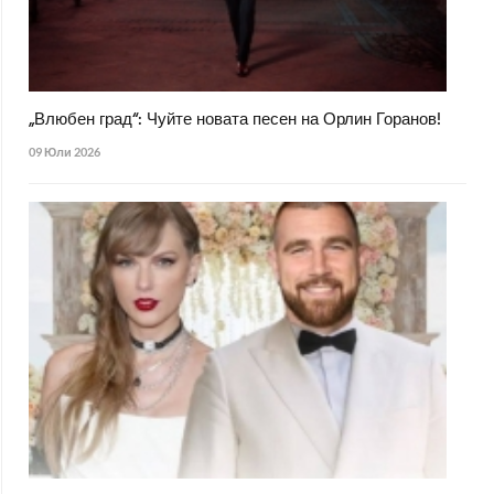
„Влюбен град“: Чуйте новата песен на Орлин Горанов!
09 Юли 2026