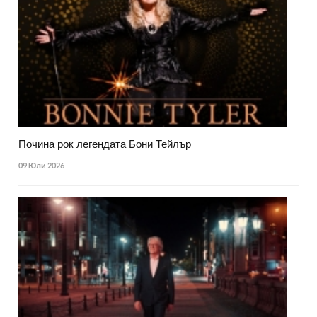
Почина рок легендата Бони Тейлър
09 Юли 2026