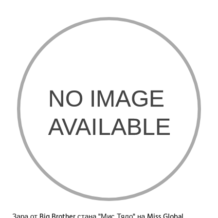
Зара от Big Brother стана "Мис Тяло" на Miss Global