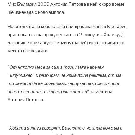
Мис България 2009 Антония Петрова в най-скоро време
ще изненада с ново амплоа.
Носителката на короната за най-красива жена в България
прие поканата на продуцентите на "5 минути в Холивуд",
да запише през август петминутна рубрика с новините от
меката на звездите.
"
От няколко месеца съм в този така наречен
''шоубизнес'' и разбирам, че няма лоша реклама, стига
ти самият да не си направил нищо лошо и да си чист
пред съвестта си и пред близките си
", коментира
Антония Петрова.
"Хората винаги говорят. Важното е, че знам коя съм и