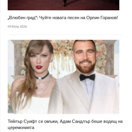
„Влюбен град“: Чуйте новата песен на Орлин Горанов!
09 Юли 2026
Тейлър Суифт се омъжи, Адам Сандлър беше водещ на
церемонията