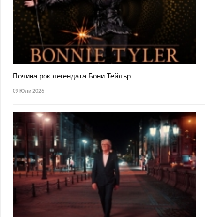
Почина рок легендата Бони Тейлър
09 Юли 2026