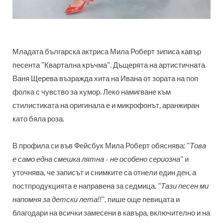
Младата българска актриса Мила Роберт зиписа кавър
песента "Квартална кръчма". Дъщерята на артистичната
Ваня Щерева възражда хита на Ивана от зората на поп
фолка с чувство за хумор. Леко намигване към
стилистиката на оригинала е и микрофонът, аранжиран
като бяла роза.
В профила си във Фейсбук Мила Роберт обяснява:
"Това
е само една смешка лятна - не особено сериозна"
и
уточнява, че записът и снимките са отнели един ден, а
постпродукцията е направена за седмица.
"Тази песен ми
напомня за детски лета!!"
, пише още певицата и
благодари на всички замесени в кавъра, включително и на