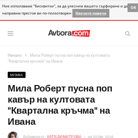
Ние използваме "бисквитки", за да улесним вашето сърфиране и да
OK
направим престоя ви по-ползотворен
Научете повече
»
Начало
Мила Роберт пусна поп кавър на култовата
"Квартална кръчма" на Ивана
МУЗИКА
Мила Роберт пусна поп
кавър на култовата
"Квартална кръчма" на
Ивана
Добавена от:
КАТЯ ДИМИТРОВА
на
10 Авг. 2018