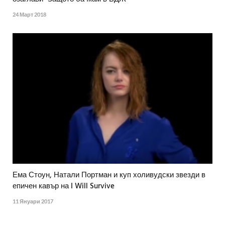
24 Март 2018
Ема Стоун, Натали Портман и куп холивудски звезди в
епичен кавър на I Will Survive
11 Януари 2017