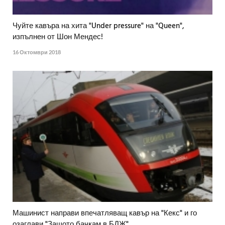
Чуйте кавъра на хита "Under pressure" на "Queen",
изпълнен от Шон Мендес!
16 Октомври 2018
Машинист направи впечатляващ кавър на "Кекс" и го
озаглави "Защото бачкам в БДЖ"