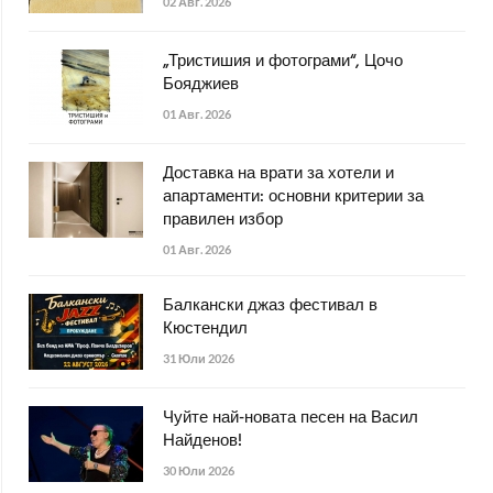
02 Авг. 2026
„Тристишия и фотограми“, Цочо
Бояджиев
01 Авг. 2026
Доставка на врати за хотели и
апартаменти: основни критерии за
правилен избор
01 Авг. 2026
Балкански джаз фестивал в
Кюстендил
31 Юли 2026
Чуйте най-новата песен на Васил
Найденов!
30 Юли 2026