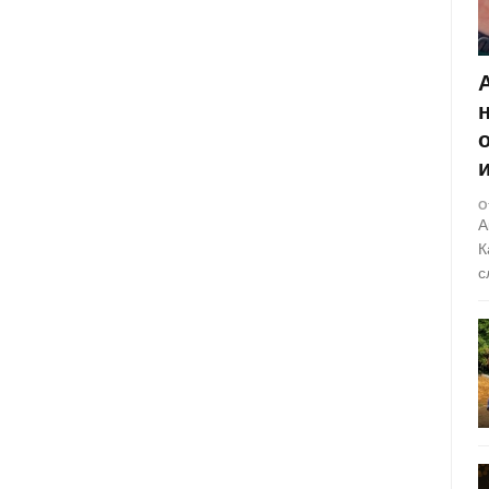
О
А
К
с