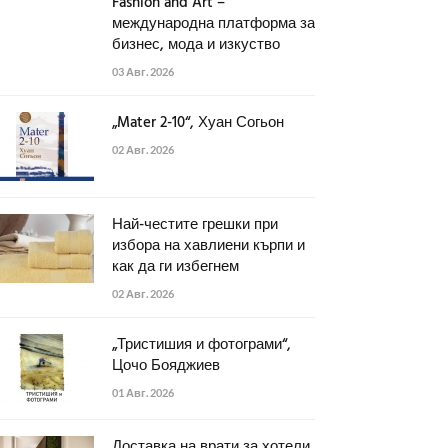
Fashion and Art –
международна платформа за
бизнес, мода и изкуство
03 Авг. 2026
„Mater 2-10“, Хуан Согьон
02 Авг. 2026
Най-честите грешки при
избора на хавлиени кърпи и
как да ги избегнем
02 Авг. 2026
„Тристишия и фотограми“,
Цочо Бояджиев
01 Авг. 2026
Доставка на врати за хотели