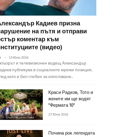
Александър Кадиев призна
нарушение на пътя и отправи
остър коментар към
институциите (видео)
т
13 Юли 2026
ктьорът и телевизионен водещ Александър
адиев публикува в социалните мрежи позиция,
лед като е бил глобен за използване..
Краси Радков, Тото и
жените им ще водят
"Фермата 10"
27 Юли 2026
Почина рок легендата