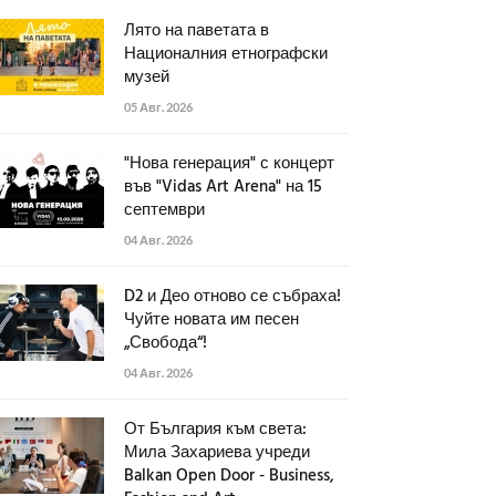
Лято на паветата в
Националния етнографски
музей
05 Авг. 2026
"Нова генерация" с концерт
във "Vidas Art Arena" на 15
септември
04 Авг. 2026
D2 и Део отново се събраха!
Чуйте новата им песен
„Свобода“!
04 Авг. 2026
От България към света:
Мила Захариева учреди
Balkan Open Door - Business,