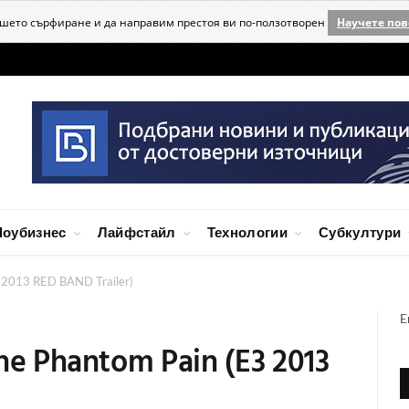
ашето сърфиране и да направим престоя ви по-ползотворен
Научете пов
оубизнес
Лайфстайл
Технологии
Субкултури
3 2013 RED BAND Trailer)
E
The Phantom Pain (E3 2013