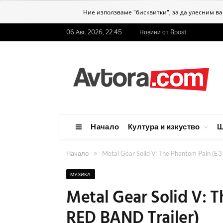
Ние използваме "бисквитки", за да улесним в
06 Авг. 2026, 22:45
Новини от Bpost
Начало
Култура и изкуство
Ш
»
Начало
Metal Gear Solid V: The Phantom Pain (E
МУЗИКА
Metal Gear Solid V: 
RED BAND Trailer)