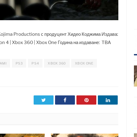
Kojima Productions с продуцент Хидео Коджима Издава:
on 4 | Xbox 360 | Xbox One Година на издаване: TBA
AMI
PS3
PS4
XBOX 360
XBOX ONE
Twitter
Facebook
Pinterest
LinkedIn