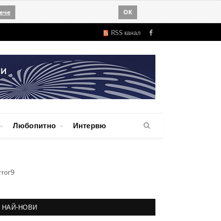
ече
OK
RSS канал
Facebook
Любопитно
Интервю
rror9
НАЙ-НОВИ