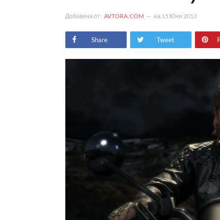
Добавена от:
AVTORA.COM
на
15 Юни 2013
Share
Tweet
P