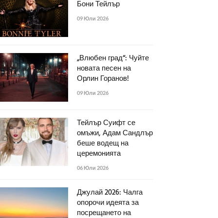
Бони Тейлър
09 Юли 2026
„Влюбен град“: Чуйте
новата песен на
Орлин Горанов!
09 Юли 2026
Тейлър Суифт се
омъжи, Адам Сандлър
беше водещ на
церемонията
06 Юли 2026
Джулай 2026: Чалга
опорочи идеята за
посрещането на