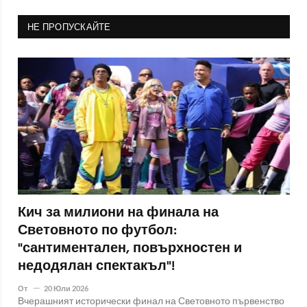
НЕ ПРОПУСКАЙТЕ
Кич за милиони на финала на
Световното по футбол:
"сантиментален, повърхностен и
недодялан спектакъл"!
От
20 Юли 2026
Вчерашният исторически финал на Световното първенство