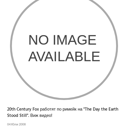
20th Century Fox работят по римейк на "The Day the Earth
Stood Still". Виж видео!
04 Юли 2008