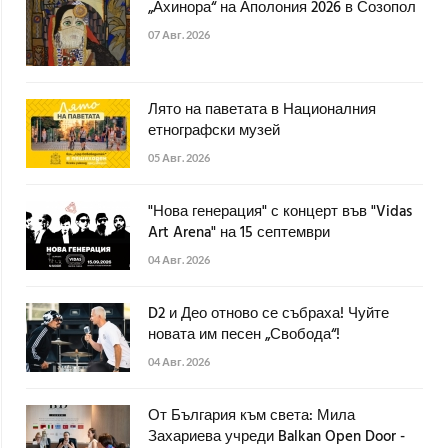
„Ахинора“ на Аполония 2026 в Созопол
07 Авг. 2026
Лято на паветата в Националния
етнографски музей
05 Авг. 2026
"Нова генерация" с концерт във "Vidas
Art Arena" на 15 септември
04 Авг. 2026
D2 и Део отново се събраха! Чуйте
новата им песен „Свобода“!
04 Авг. 2026
От България към света: Мила
Захариева учреди Balkan Open Door -