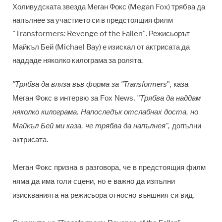
Холивудската звезда Меган Фокс (Megan Fox) трябва да
напълнее за участието си в предстоящия филм
"Transformers: Revenge of the Fallen". Режисьорът
Майкъл Бей (Michael Bay) е изискал от актрисата да
наддаде няколко килограма за ролята.
"Трябва да вляза във форма за "Transformers
", каза
Меган Фокс в интервю за Fox News. "
Трябва да наддам
няколко килограма. Напоследък отслабнах доста, но
Майкъл Бей ми каза, че трябва да напълнея",
допълни
актрисата.
Меган Фокс призна в разговора, че в предстоящия филм
няма да има голи сцени, но е важно да изпълни
изискванията на режисьора относно външния си вид.