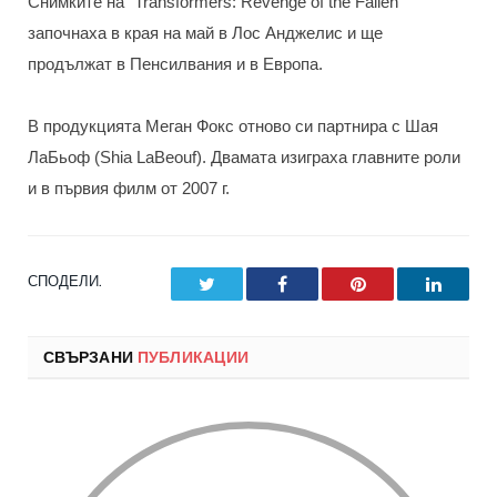
Снимките на "Transformers: Revenge of the Fallen"
започнаха в края на май в Лос Анджелис и ще
продължат в Пенсилвания и в Европа.
В продукцията Меган Фокс отново си партнира с Шая
ЛаБьоф (Shia LaBeouf). Двамата изиграха главните роли
и в първия филм от 2007 г.
СПОДЕЛИ.
Twitter
Facebook
Pinterest
LinkedI
СВЪРЗАНИ
ПУБЛИКАЦИИ