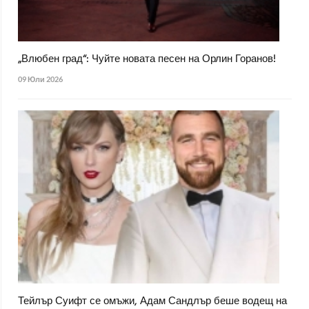
„Влюбен град“: Чуйте новата песен на Орлин Горанов!
09 Юли 2026
Тейлър Суифт се омъжи, Адам Сандлър беше водещ на