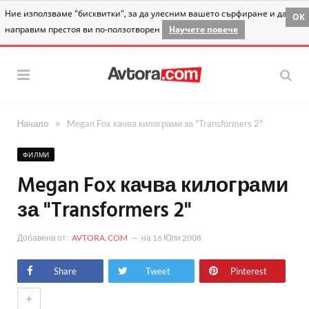
Ние използваме "бисквитки", за да улесним вашето сърфиране и да
OK
направим престоя ви по-ползотворен
Научете повече
»
Начало
Megan Fox качва килограми за "Transformers 2"
ФИЛМИ
Megan Fox качва килограми
за "Transformers 2"
Добавена от:
AVTORA.COM
на
16 Юли 2008
Share
Tweet
Pinterest
+