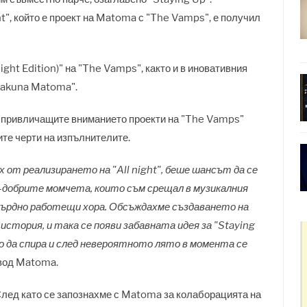
ht", който е проект на Matoma с "The Vamps", е получил
ght Edition)" на "The Vamps", както и в иновативния
Hakuna Matoma".
 привличащите вниманието проекти на "The Vamps"
те черти на изпълнителите.
 от реализирането на "All night", беше шансът да се
й-добрите момчета, които съм срещал в музикалния
сърдно работещи хора. Обсъждахме създаването на
история, и така се появи забавната идея за "Staying
то да спира и след невероятното лято в момента се
овод Matoma.
След като се запознахме с Matoma за колаборацията на