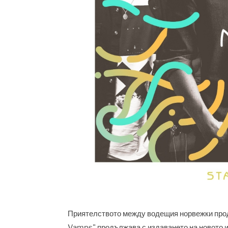
Приятелството между водещия норвежки про
Vamps" продължава с издаването на новото и