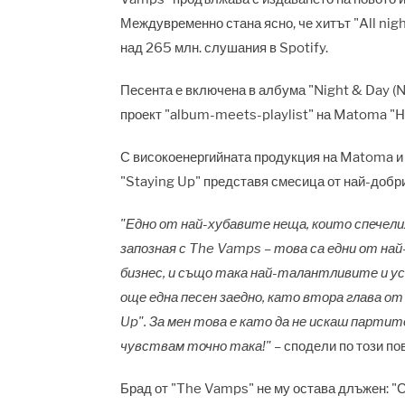
Междувременно стана ясно, че хитът "All nig
над 265 млн. слушания в Spotify.
Песента е включена в албума "Night & Day (Ni
проект "album-meets-playlist" на Matoma "
С високоенергийната продукция на Matoma и
"Staying Up" представя смесица от най-добри
"Едно от най-хубавите неща, които спечелих
запозная с The Vamps – това са едни от на
бизнес, и също така най-талантливите и у
още една песен заедно, като втора глава от 
Up". За мен това е като да не искаш парти
чувствам точно така!"
– сподели по този п
Брад от "The Vamps" не му остава длъжен: "