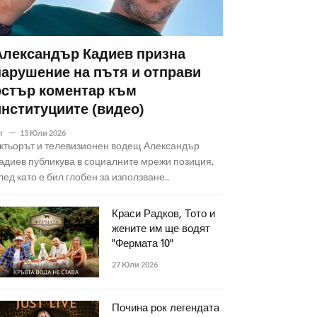
Александър Кадиев призна
нарушение на пътя и отправи
остър коментар към
институциите (видео)
т
13 Юли 2026
ктьорът и телевизионен водещ Александър
адиев публикува в социалните мрежи позиция,
лед като е бил глобен за използване..
Краси Радков, Тото и
жените им ще водят
"Фермата 10"
27 Юли 2026
Почина рок легендата