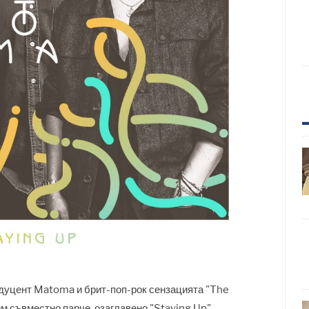
дуцент Matoma и брит-поп-рок сензацията "The
м съвместно парче, озаглавено "Staying Up".