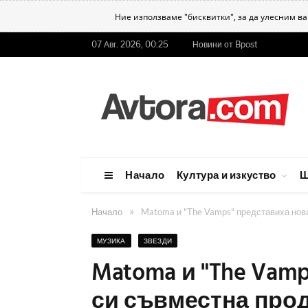
Ние използваме "бисквитки", за да улесним в
07 Авг. 2026, 00:25
Новини от Bpost
Начало
Култура и изкуство
Ш
»
Начало
Matoma и "The Vamps" представиха нова
МУЗИКА
ЗВЕЗДИ
Matoma и "The Vam
си съвместна проду