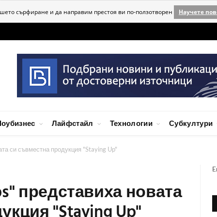
ашето сърфиране и да направим престоя ви по-ползотворен
Научете пов
оубизнес
Лайфстайл
Технологии
Субкултури
та си съвместна продукция "Staying Up"
E
ps" представиха новата
кция "Staying Up"