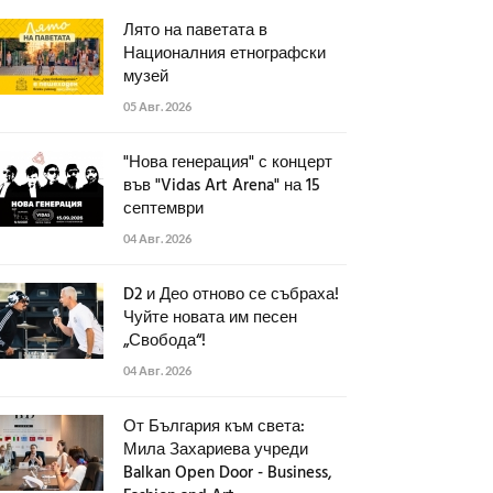
Лято на паветата в
Националния етнографски
музей
05 Авг. 2026
"Нова генерация" с концерт
във "Vidas Art Arena" на 15
септември
04 Авг. 2026
D2 и Део отново се събраха!
Чуйте новата им песен
„Свобода“!
04 Авг. 2026
От България към света:
Мила Захариева учреди
Balkan Open Door - Business,