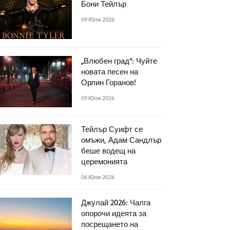
Бони Тейлър
09 Юли 2026
„Влюбен град“: Чуйте
новата песен на
Орлин Горанов!
09 Юли 2026
Тейлър Суифт се
омъжи, Адам Сандлър
беше водещ на
церемонията
06 Юли 2026
Джулай 2026: Чалга
опорочи идеята за
посрещането на