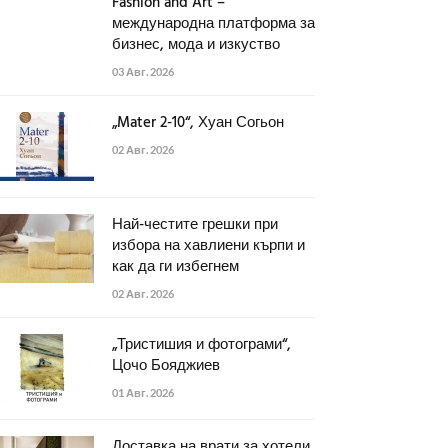
Fashion and Art –
международна платформа за
бизнес, мода и изкуство
03 Авг. 2026
„Mater 2-10“, Хуан Согьон
02 Авг. 2026
Най-честите грешки при
избора на хавлиени кърпи и
как да ги избегнем
02 Авг. 2026
„Тристишия и фотограми“,
Цочо Бояджиев
01 Авг. 2026
Доставка на врати за хотели