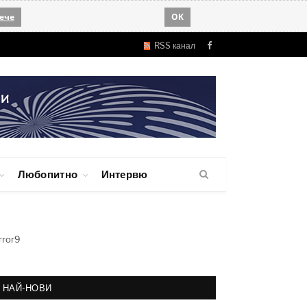
ече
OK
RSS канал
Facebook
Любопитно
Интервю
rror9
НАЙ-НОВИ