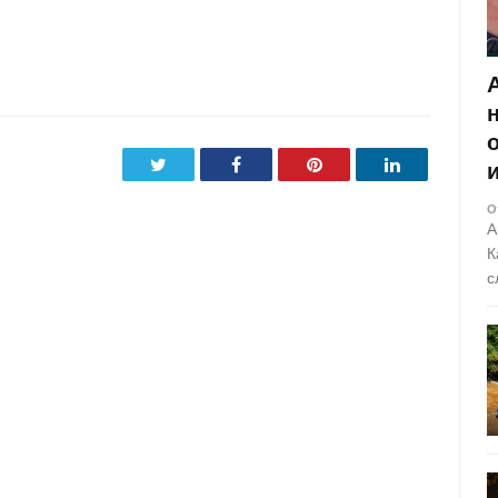
Twitter
Facebook
Pinterest
LinkedIn
О
А
К
с