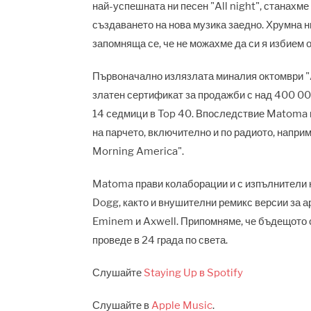
най-успешната ни песен "All night", станахм
създаването на нова музика заедно. Хрумна н
запомняща се, че не можахме да си я избием от
Първоначално излязлата миналия октомври "A
златен сертификат за продажби с над 400 00
14 седмици в Top 40. Впоследствие Matoma 
на парчето, включително и по радиото, наприм
Morning America".
Matoma прави колаборации и с изпълнители ка
Dogg, както и внушителни ремикс версии за ар
Eminem и Axwell. Припомняме, че бъдещото с
проведе в 24 града по света.
Слушайте
Staying Up в Spotify
Слушайте в
Apple Music
.