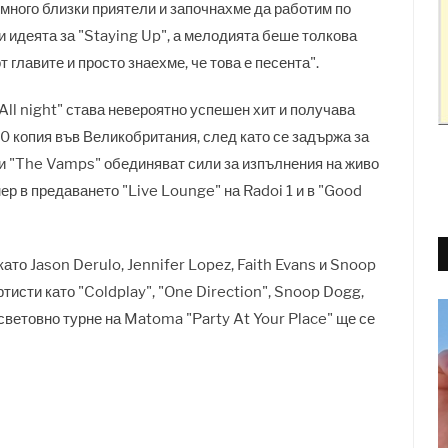
е много близки приятели и започнахме да работим по
и идеята за "Staying Up", а мелодията беше толкова
 главите и просто знаехме, че това е песента".
ll night" става невероятно успешен хит и получава
0 копия във Великобритания, след като се задържа за
и "The Vamps" обединяват сили за изпълнения на живо
ер в предаването "Live Lounge" на Radoi 1 и в "Good
то Jason Derulo, Jennifer Lopez, Faith Evans и Snoop
тисти като "Coldplay", "One Direction", Snoop Dogg,
ветовно турне на Matoma "Party At Your Place" ще се