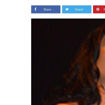
Share
Tweet
P