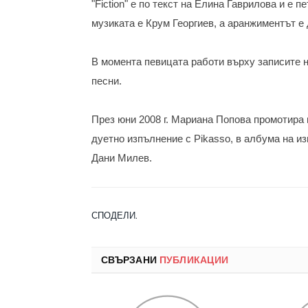
"Fiction" е по текст на Елина Гаврилова и е 
музиката е Крум Георгиев, а аранжиментът е 
В момента певицата работи върху записите на
песни.
През юни 2008 г. Мариана Попова промотира 
дуетно изпълнение с Pikasso, в албума на и
Дани Милев.
СПОДЕЛИ.
СВЪРЗАНИ
ПУБЛИКАЦИИ