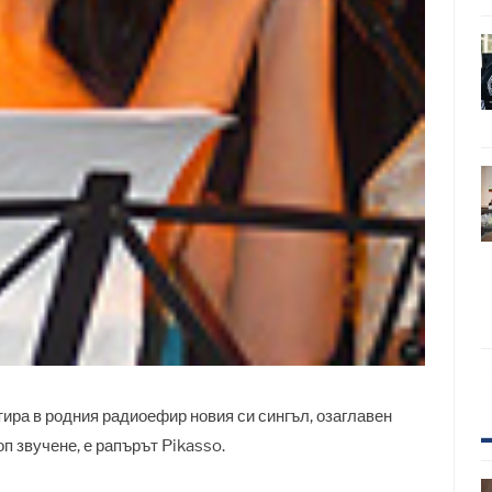
ра в родния радиоефир новия си сингъл, озаглавен
оп звучене, е рапърът Pikasso.