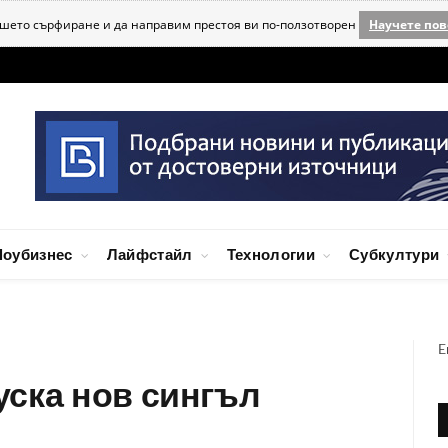
ашето сърфиране и да направим престоя ви по-ползотворен
Научете пов
оубизнес
Лайфстайл
Технологии
Субкултури
E
уска нов сингъл