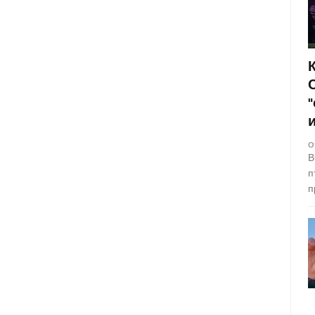
О
В
п
п