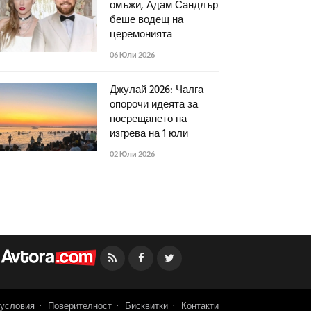
омъжи, Адам Сандлър
беше водещ на
церемонията
06 Юли 2026
Джулай 2026: Чалга
опорочи идеята за
посрещането на
изгрева на 1 юли
02 Юли 2026
Facebook
Twitter
условия
Поверителност
Бисквитки
Контакти