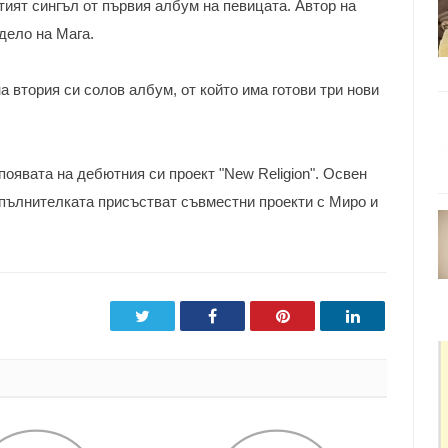
петият сингъл от първия албум на певицата. Автор на
дело на Мага.
 втория си солов албум, от който има готови три нови
появата на дебютния си проект "New Religion". Освен
зпълнителката присъстват съвместни проекти с Миро и
Twitter
Facebook
Pinterest
LinkedIn