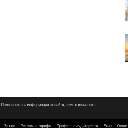
и. Ползването на информация от сайта, само с изричното
За нас
Рекламна тарифа
Профил на аудиторията
Екип
Общи 