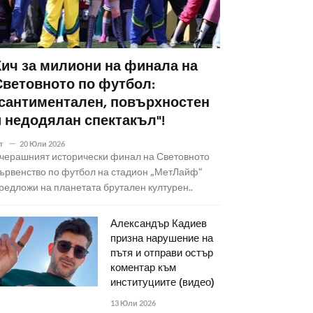
Кич за милиони на финала на
Световното по футбол:
"сантиментален, повърхностен
и недодялан спектакъл"!
т
20 Юли 2026
черашният исторически финал на Световното
ървенство по футбол на стадион „МетЛайф“
редложи на планетата брутален културен..
Александър Кадиев
призна нарушение на
пътя и отправи остър
коментар към
институциите (видео)
13 Юли 2026