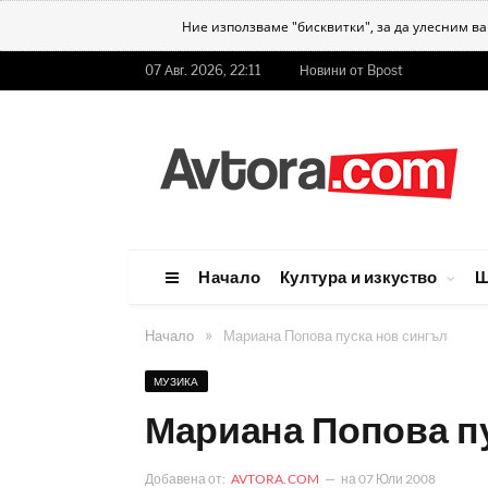
Ние използваме "бисквитки", за да улесним в
07 Авг. 2026, 22:11
Новини от Bpost
Начало
Култура и изкуство
Ш
»
Начало
Мариана Попова пуска нов сингъл
МУЗИКА
Мариана Попова п
Добавена от:
AVTORA.COM
на
07 Юли 2008