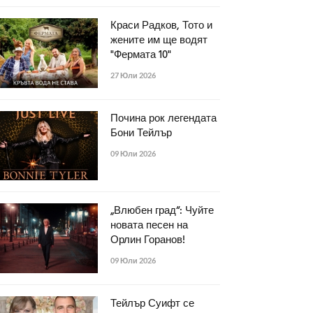
Краси Радков, Тото и
жените им ще водят
"Фермата 10"
27 Юли 2026
Почина рок легендата
Бони Тейлър
09 Юли 2026
„Влюбен град“: Чуйте
новата песен на
Орлин Горанов!
09 Юли 2026
Тейлър Суифт се