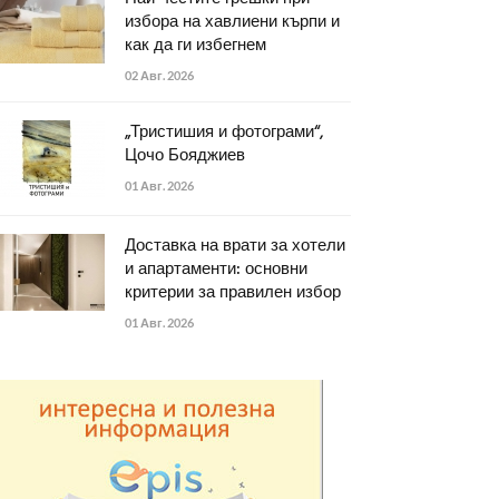
избора на хавлиени кърпи и
как да ги избегнем
02 Авг. 2026
„Тристишия и фотограми“,
Цочо Бояджиев
01 Авг. 2026
Доставка на врати за хотели
и апартаменти: основни
критерии за правилен избор
01 Авг. 2026