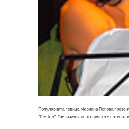
Популярната певица Мариана Попова презенти
"Fiction". Гост-музикант в парчето с латино-п