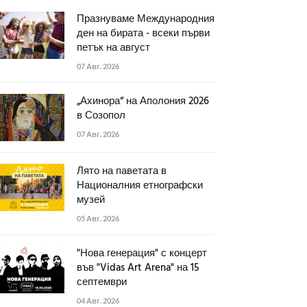
Празнуваме Международния
ден на бирата - всеки първи
петък на август
07 Авг. 2026
„Ахинора“ на Аполония 2026
в Созопол
07 Авг. 2026
Лято на паветата в
Националния етнографски
музей
05 Авг. 2026
"Нова генерация" с концерт
във "Vidas Art Arena" на 15
септември
04 Авг. 2026