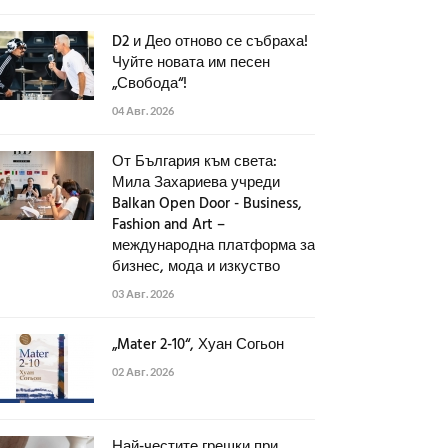
D2 и Део отново се събраха!
Чуйте новата им песен
„Свобода“!
04 Авг. 2026
От България към света:
Мила Захариева учреди
Balkan Open Door - Business,
Fashion and Art –
международна платформа за
бизнес, мода и изкуство
03 Авг. 2026
„Mater 2-10“, Хуан Согьон
02 Авг. 2026
Най-честите грешки при