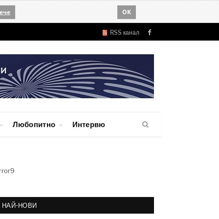
ече
OK
RSS канал
Facebook
Любопитно
Интервю
rror9
НАЙ-НОВИ