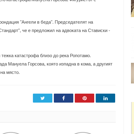
фондация "Ангели в беда". Председателят на
Стандарт", че е предложил на адвоката на Стависки -
и тежка катастрофа близо до река Ропотамо.
ада Мануела Горсова, която изпадна в кома, а другият
 на място.
Twitter
Facebook
Pinterest
LinkedIn