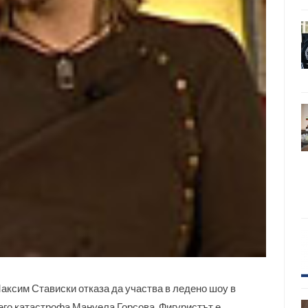
ксим Стависки отказа да участва в ледено шоу в
его катастрофа Мануела Горсова. Фигуристът е