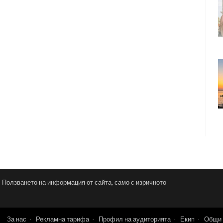
и. Ползването на информация от сайта, само с изричното
За нас
Рекламна тарифа
Профил на аудиторията
Екип
Общи 