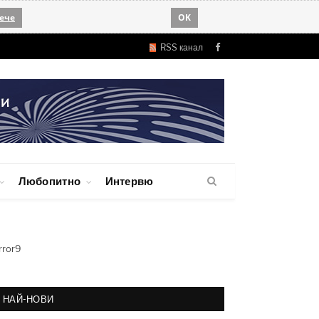
ече
OK
RSS канал
Facebook
Любопитно
Интервю
rror9
НАЙ-НОВИ