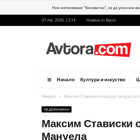
Ние използваме "бисквитки", за да улесним в
07 Авг. 2026, 13:14
Новини от Bpost
Начало
Култура и изкуство
Ш
»
Начало
Максим Стависки отказа да танцува за
НЕДЕФИНИРАН
Максим Стависки о
Мануела