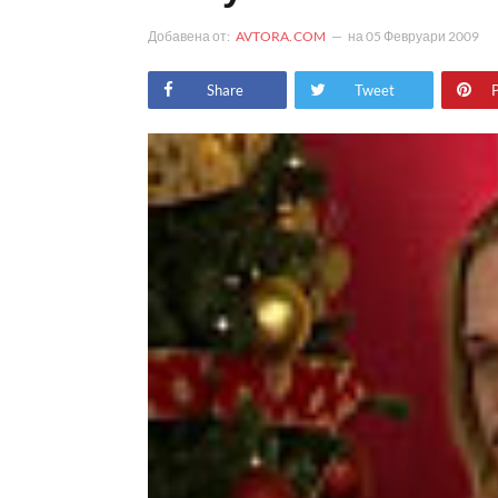
Добавена от:
AVTORA.COM
на
05 Февруари 2009
Share
Tweet
P