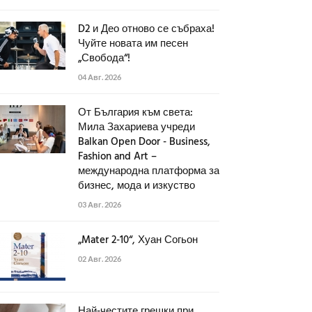
D2 и Део отново се събраха!
Чуйте новата им песен
„Свобода“!
04 Авг. 2026
От България към света:
Мила Захариева учреди
Balkan Open Door - Business,
Fashion and Art –
международна платформа за
бизнес, мода и изкуство
03 Авг. 2026
„Mater 2-10“, Хуан Согьон
02 Авг. 2026
Най-честите грешки при