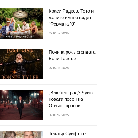
Краси Радков, Тото и
жените им ще водят
"Фермата 10"
27 Юли 2026
Почина рок легендата
Бони Тейлър
09 Юли 2026
„Влюбен град“: Чуйте
новата песен на
Орлин Горанов!
09 Юли 2026
Тейлър Суифт се