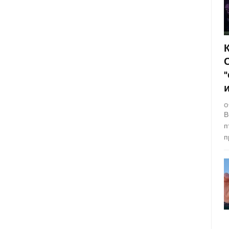
О
В
п
п