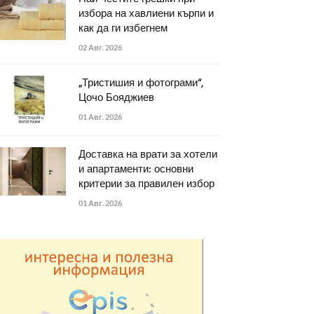
избора на хавлиени кърпи и
как да ги избегнем
02 Авг. 2026
„Тристишия и фотограми“,
Цочо Бояджиев
01 Авг. 2026
Доставка на врати за хотели
и апартаменти: основни
критерии за правилен избор
01 Авг. 2026