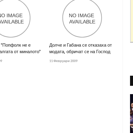
 "Попфолк не е
Долче и Габана се отказаха от
алгата от миналото"
модата, обричат се на Господ
09
11 Февруари 2009