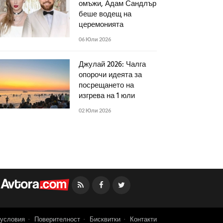
омъжи, Адам Сандлър
беше водещ на
церемонията
06 Юли 2026
Джулай 2026: Чалга
опорочи идеята за
посрещането на
изгрева на 1 юли
02 Юли 2026
Facebook
Twitter
условия
Поверителност
Бисквитки
Контакти