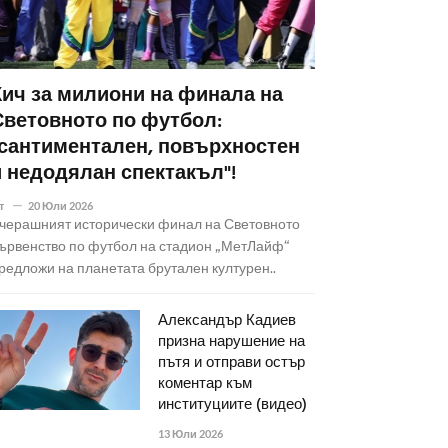
Кич за милиони на финала на
Световното по футбол:
"сантиментален, повърхностен
и недодялан спектакъл"!
т
20 Юли 2026
черашният исторически финал на Световното
ървенство по футбол на стадион „МетЛайф“
редложи на планетата брутален културен..
Александър Кадиев
призна нарушение на
пътя и отправи остър
коментар към
институциите (видео)
13 Юли 2026