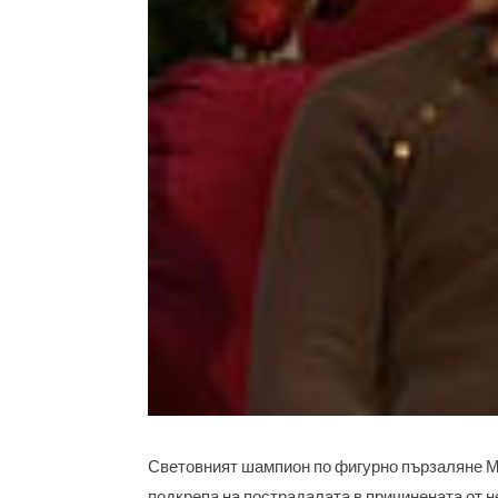
Световният шампион по фигурно пързаляне Ма
подкрепа на пострадалата в причинената от н