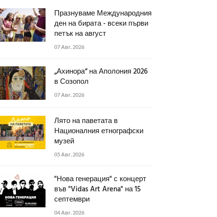
Празнуваме Международния
ден на бирата - всеки първи
петък на август
07 Авг. 2026
„Ахинора“ на Аполония 2026
в Созопол
07 Авг. 2026
Лято на паветата в
Националния етнографски
музей
05 Авг. 2026
"Нова генерация" с концерт
във "Vidas Art Arena" на 15
септември
04 Авг. 2026