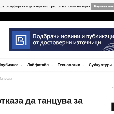
ашето сърфиране и да направим престоя ви по-ползотворен
Научете пов
оубизнес
Лайфстайл
Технологии
Субкултури
 Мануела
E
тказа да танцува за