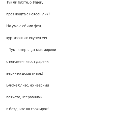
Тук ли бяхте, о, Идеи,
през нощта с неясен лик?
На ума любими феи,
куртизанки в скучен миг!
– Тук – отвръщат ми смирени –
с неизменчивост дарени,
верни на дома ти пак!
Бяхме близо, но незрими
паячета, несравними
в бездните на твоя мрак!