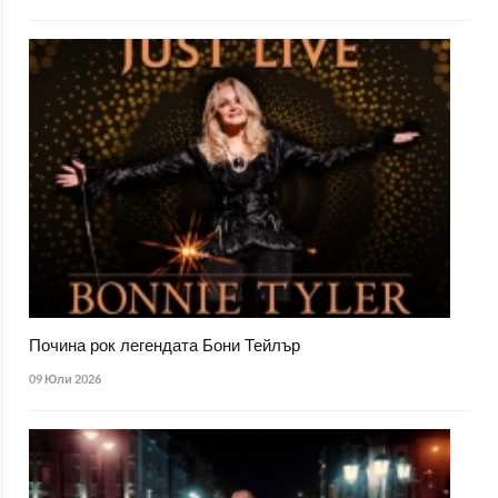
Почина рок легендата Бони Тейлър
09 Юли 2026