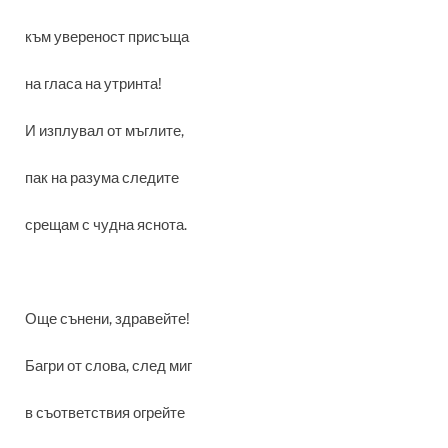
към увереност присъща
на гласа на утринта!
И изплувал от мъглите,
пак на разума следите
срещам с чудна яснота.
Още сънени, здравейте!
Багри от слова, след миг
в съответствия огрейте