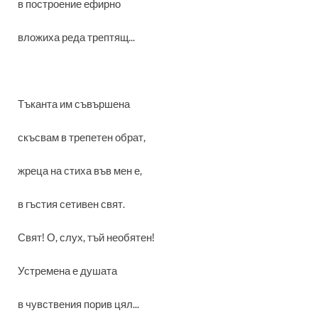
в построение ефирно
вложиха реда трептящ...
Тъканта им съвършена
скъсвам в трепетен обрат,
жреца на стиха във мен е,
в гъстия сетивен свят.
Свят! О, слух, тъй необятен!
Устремена е душата
в чувствения порив цял...