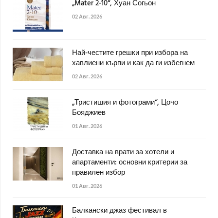
„Mater 2-10“, Хуан Согьон
02 Авг. 2026
Най-честите грешки при избора на
хавлиени кърпи и как да ги избегнем
02 Авг. 2026
„Тристишия и фотограми“, Цочо
Бояджиев
01 Авг. 2026
Доставка на врати за хотели и
апартаменти: основни критерии за
правилен избор
01 Авг. 2026
Балкански джаз фестивал в