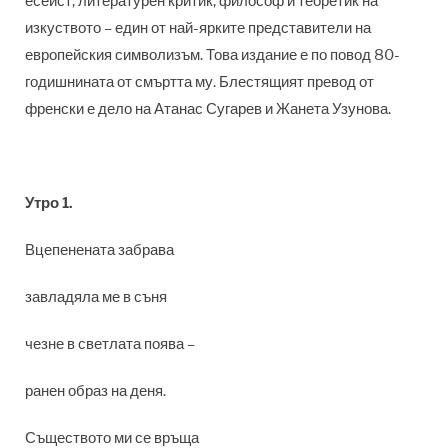
есеист, литературен критик, философ и теоретик на
изкуството – един от най-ярките представители на
европейския символизъм. Това издание е по повод 80-
годишнината от смъртта му. Блестящият превод от
френски е дело на Атанас Сугарев и Жанета Узунова.
Утро 1.
Вцепенената забрава
завладяла ме в съня
чезне в светлата поява –
ранен образ на деня.
Съществото ми се връща