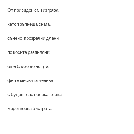
От привиден сън изгрява
като тръпнеща снага,
сънено-прозрачни длани
по косите разпиляни;
още близо до нощта,
фея в мисълта ленива
с буден глас полека влива
миротворна бистрота.