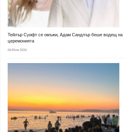
Тейлър Суифт се омъжи, Адам Сандлър беше водещ на
церемонията
06 Юли 2026