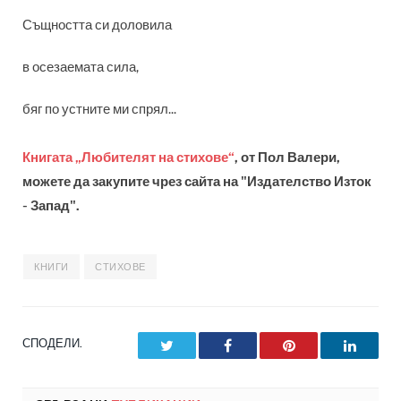
Същността си доловила
в осезаемата сила,
бяг по устните ми спрял...
Книгата „Любителят на стихове“
, от Пол Валери,
можете да закупите чрез сайта на "Издателство Изток
- Запад".
КНИГИ
СТИХОВЕ
СПОДЕЛИ.
Twitter
Facebook
Pinterest
LinkedI