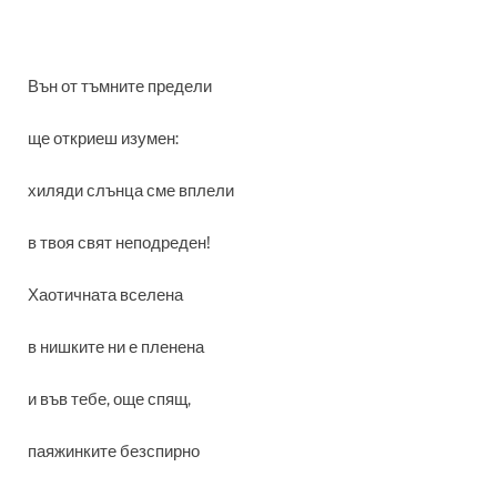
Вън от тъмните предели
ще откриеш изумен:
хиляди слънца сме вплели
в твоя свят неподреден!
Хаотичната вселена
в нишките ни е пленена
и във тебе, още спящ,
паяжинките безспирно