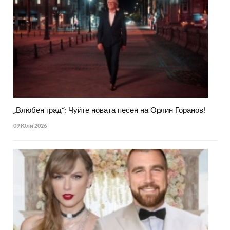
„Влюбен град“: Чуйте новата песен на Орлин Горанов!
09 Юли 2026