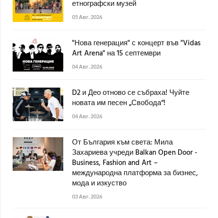
етнографски музей
05 Авг. 2026
"Нова генерация" с концерт във "Vidas
Art Arena" на 15 септември
04 Авг. 2026
D2 и Део отново се събраха! Чуйте
новата им песен „Свобода“!
04 Авг. 2026
От България към света: Мила
Захариева учреди Balkan Open Door -
Business, Fashion and Art –
международна платформа за бизнес,
мода и изкуство
03 Авг. 2026