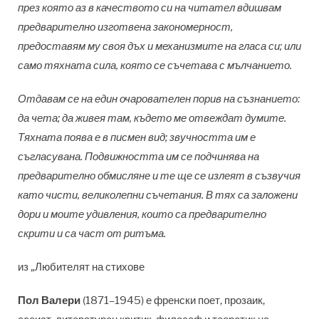
през която аз в качеството си на читател вдишвам
предварително изготвена закономерност,
предоставям му своя дъх и механизмите на гласа си; или
само тяхната сила, която се съчетава с мълчанието.
Отдавам се на един очарователен порив на съзнанието:
да чета; да живея там, където ме отвеждат думите.
Тяхната поява е в писмен вид; звучността им е
съгласувана. Подвижността им се подчинява на
предварително обмисляне и те ще се излеят в съзвучия
като чисти, великолепни съчетания. В тях са заложени
дори и моите удивления, които са предварително
скрити и са част от ритъма.
из „Любителят на стихове
Пол Валери
(1871–1945) е френски поет, прозаик,