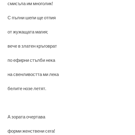
смисъла им многолик!
С пълни шепи ще отпия
от жужащата магия;
вече в златен кръговрат
по ефирни стълби нека
на свенливостта ми лека
белите нозе летят.
А зората очертава
форми женствени сега!