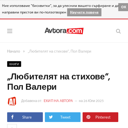
Ние използваме "бисквитки", за да улесним вашето сърфиране и да
OK
направим престоя ви по-ползотворен
Научете повече
»
Начало
„Любителят на стихове“, Пол Валери
КНИГИ
„Любителят на стихове“,
Пол Валери
Добавена от:
ЕКИП НА АВТОРА
на
26 Юли 2025
Share
Tweet
Pinterest