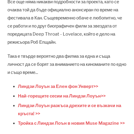
Все още няма никакви подробности за проекта, като се
очаква той да бъде официално анонсиран по време на
фестивала в Кан. Същевременно обаче е любопитно, че
се работи и по друг биографичен филм за звездата от
поредицата Deep Throat - Lovelace, който е дело на
режисьора Роб Епщайн.
Така е твърде вероятно два филма за една и съща
личност да се борят за вниманието на киноманите по едно
и също време...
Линдзи Лоуън за Елeн фон Унверт
>>
Най-горещите сесии на Линдзи Лоуън
>>
Линдзи Лоуън разкъса дрехите и се възкачи на
кръста! >>
Тройка с Линдзи Лоън в новия Muse Magazine >>