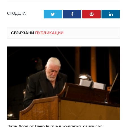
СПОДЕЛИ.
Twitter
Facebook
Pinterest
LinkedI
СВЪРЗАНИ
ПУБЛИКАЦИИ
Джон Лорд от Deep Purple в България, свири със