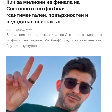
Кич за милиони на финала на
Световното по футбол:
"сантиментален, повърхностен и
недодялан спектакъл"!
От
20 Юли 2026
Вчерашният исторически финал на Световното първенство
по футбол на стадион „МетЛайф“ предложи на планетата
брутален културен..