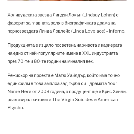
Холивудската звезда Линдзи Лоуън (Lindsay Lohan) е
фаворит за главната роля в биографичната драма на
порнозвездата Линда Ловлейс (Linda Lovelace) - Inferno.
Продукцията е изцяло посветена на живота и кариерата
на едно от най-популярните имена в XXL индустрията
през 70-те и 80-те години на миналия век.
Режисьор на проекта е Матю Уайлдър, който има точно
един филм в това амплоа зад гърба си - драмата Your
Name Here от 2008 година, a продуцент ще е Крис Хенли,
реализирал хитовите The Virgin Suicides и American
Psycho.