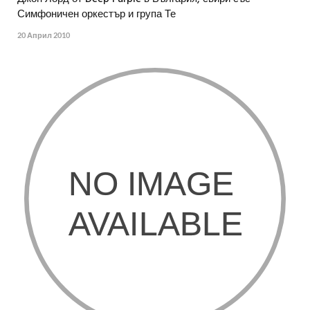
Симфоничен оркестър и група Те
20 Април 2010