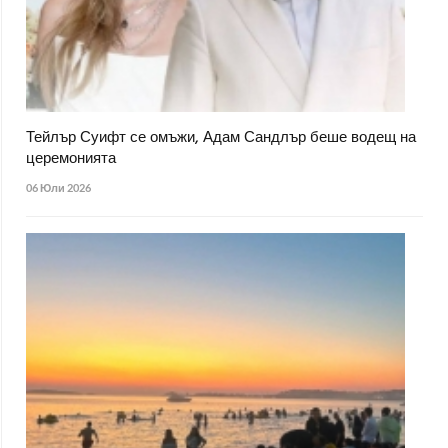
Тейлър Суифт се омъжи, Адам Сандлър беше водещ на
церемонията
06 Юли 2026