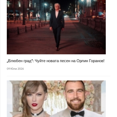
„Влюбен град“: Чуйте новата песен на Орлин Горанов!
09 Юли 2026