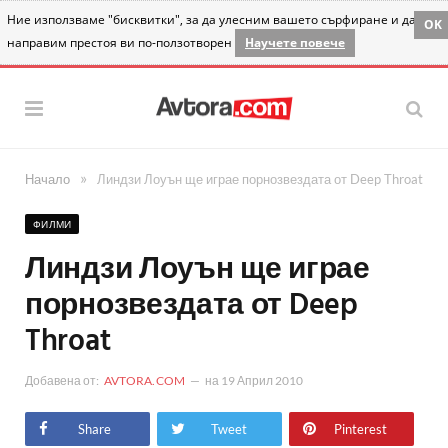
Ние използваме "бисквитки", за да улесним вашето сърфиране и да
OK
направим престоя ви по-ползотворен
Научете повече
»
Начало
Линдзи Лоуън ще играе порнозвездата от Deep Throat
ФИЛМИ
Линдзи Лоуън ще играе
порнозвездата от Deep
Throat
Добавена от:
AVTORA.COM
на
19 Април 2010
Share
Tweet
Pinterest