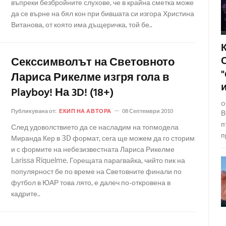
въпреки безбройните слухове, че в крайна сметка може
да се върне на бял кон при бившата си изгора Христина
Витанова, от която има дъщеричка, той бе..
Секссимволът на Световното
Лариса Рикелме изгря гола в
Playboy! На 3D! (18+)
О
Публикувана от:
ЕКИП НА АВТОРА
08 Септември 2010
В
п
След удоволствието да се насладим на топмодела
п
Миранда Кер в 3D формат, сега ще можем да го сторим
и с формите на небезизвестната Лариса Рикелме
Larissa Riquelme. Горещата парагвайка, чийто пик на
популярност бе по време на Световните финали по
футбол в ЮАР това лято, е далеч по-откровена в
кадрите..