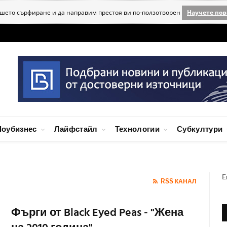
ашето сърфиране и да направим престоя ви по-ползотворен
Научете пов
оубизнес
Лайфстайл
Технологии
Субкултури
E
RSS КАНАЛ
Фърги от Black Eyed Peas - "Жена