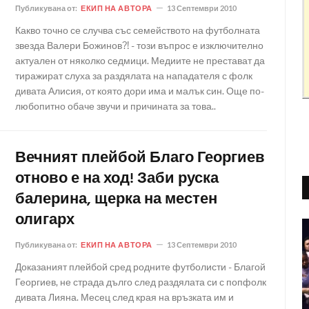
Публикувана от:
ЕКИП НА АВТОРА
13 Септември 2010
Какво точно се случва със семейството на футболната
звезда Валери Божинов?! - този въпрос е изключително
актуален от няколко седмици. Медиите не престават да
тиражират слуха за раздялата на нападателя с фолк
дивата Алисия, от която дори има и малък син. Още по-
любопитно обаче звучи и причината за това..
Вечният плейбой Благо Георгиев
отново е на ход! Заби руска
балерина, щерка на местен
олигарх
Публикувана от:
ЕКИП НА АВТОРА
13 Септември 2010
Доказаният плейбой сред родните футболисти - Благой
Георгиев, не страда дълго след раздялата си с попфолк
дивата Лияна. Месец след края на връзката им и