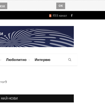
ече
OK
RSS канал
Facebook
Любопитно
Интервю
rror9
НАЙ-НОВИ