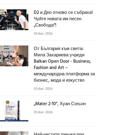
D2 и Део отново се събраха!
Чуйте новата им песен
„Свобода“!
04 Авг. 2026
От България към света:
Мила Захариева учреди
Balkan Open Door - Business,
Fashion and Art –
международна платформа за
бизнес, мода и изкуство
03 Авг. 2026
„Mater 2-10“, Хуан Согьон
02 Авг. 2026
Най-честите грешки при