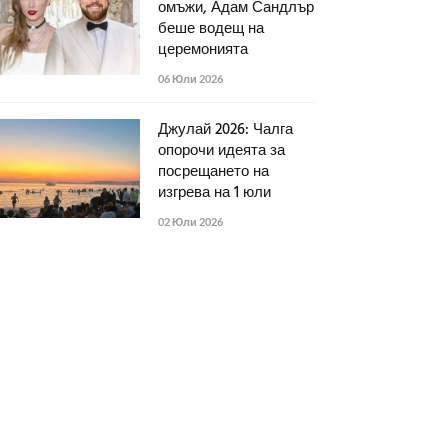
омъжи, Адам Сандлър
беше водещ на
церемонията
06 Юли 2026
Джулай 2026: Чалга
опорочи идеята за
посрещането на
изгрева на 1 юли
02 Юли 2026