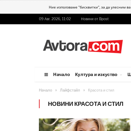
Ние използваме "бисквитки", за да улесним в
09 Авг. 2026, 11:02
Новини от Bpost
Начало
Култура и изкуство
Ш
»
»
Начало
Лайфстайл
Красота и стил
НОВИНИ КРАСОТА И СТИЛ