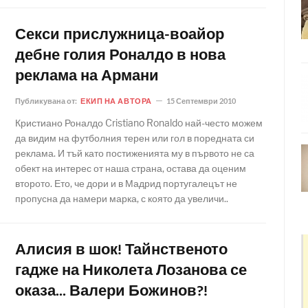
Секси прислужница-воайор
дебне голия Роналдо в нова
реклама на Армани
Публикувана от:
ЕКИП НА АВТОРА
15 Септември 2010
Кристиано Роналдо Cristiano Ronaldo най-често можем
да видим на футболния терен или гол в поредната си
реклама. И тъй като постиженията му в първото не са
обект на интерес от наша страна, остава да оценим
второто. Ето, че дори и в Мадрид португалецът не
пропусна да намери марка, с която да увеличи..
Алисия в шок! Тайнственото
гадже на Николета Лозанова се
оказа... Валери Божинов?!