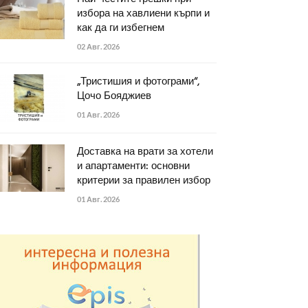
избора на хавлиени кърпи и
как да ги избегнем
02 Авг. 2026
„Тристишия и фотограми“,
Цочо Бояджиев
01 Авг. 2026
Доставка на врати за хотели
и апартаменти: основни
критерии за правилен избор
01 Авг. 2026