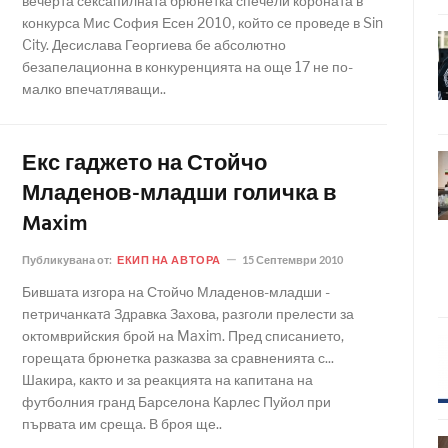
вечерта сексапилната брюнетка спечели короната в
конкурса Мис София Есен 2010, който се проведе в Sin
City. Десислава Георгиева бе абсолютно
безапелационна в конкуренцията на още 17 не по-
малко впечатляващи..
Екс гаджето на Стойчо
Младенов-младши голичка в
Maxim
Публикувана от:
ЕКИП НА АВТОРА
15 Септември 2010
Бившата изгора на Стойчо Младенов-младши -
петричанкатa Здравка Захова, разголи прелести за
октомврийския брой на Maxim. Пред списанието,
горещата брюнетка разказва за сравненията с...
Шакира, както и за реакцията на капитана на
футболния гранд Барселона Карлес Пуйол при
първата им среща. В броя ще..