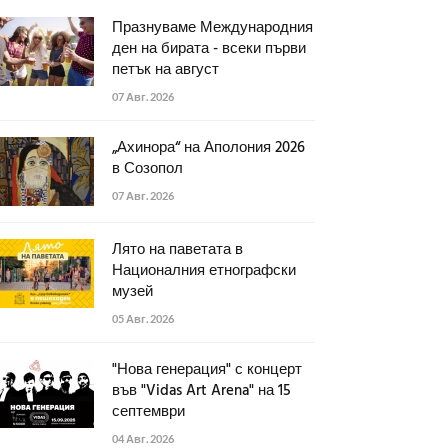
Празнуваме Международния
ден на бирата - всеки първи
петък на август
07 Авг. 2026
„Ахинора“ на Аполония 2026
в Созопол
07 Авг. 2026
Лято на паветата в
Националния етнографски
музей
05 Авг. 2026
"Нова генерация" с концерт
във "Vidas Art Arena" на 15
септември
04 Авг. 2026