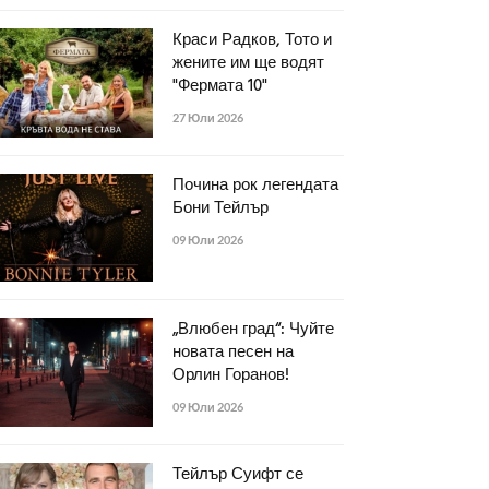
Краси Радков, Тото и
жените им ще водят
"Фермата 10"
27 Юли 2026
Почина рок легендата
Бони Тейлър
09 Юли 2026
„Влюбен град“: Чуйте
новата песен на
Орлин Горанов!
09 Юли 2026
Тейлър Суифт се