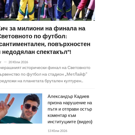
Кич за милиони на финала на
Световното по футбол:
"сантиментален, повърхностен
и недодялан спектакъл"!
т
20 Юли 2026
черашният исторически финал на Световното
ървенство по футбол на стадион „МетЛайф“
редложи на планетата брутален културен..
Александър Кадиев
призна нарушение на
пътя и отправи остър
коментар към
институциите (видео)
13 Юли 2026