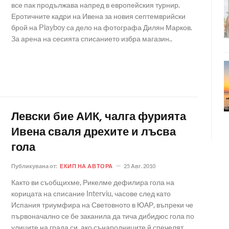
все пак продължава напред в европейския турнир.
Еротичните кадри на Ивена за новия септемврийски
брой на Playboy са дело на фотографа Дилян Марков.
За арена на сесията списанието избра магазин..
Левски бие АИК, чалга фурията
Ивена сваля дрехите и лъсва
гола
Публикувана от:
ЕКИП НА АВТОРА
25 Авг. 2010
Както ви съобщихме, Рикелме дефилира гола на
корицата на списание Interviu, часове след като
Испания триумфира на Световното в ЮАР, въпреки че
първоначално се бе заканила да тича дибидюс гола по
улиците на града си, ако сънародниците й спечелят