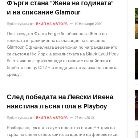
Фърги стана "Жена на годината"
и на списание Glamour
Публикувана от:
ЕКИП НА АВТОРА
10 Ноември 2010
Поп звездата Фърги Fergie бе обявена за Жена на
годината в традиционната класация на списание
Glamour. Oфициалната церемония по награждаването
се състоя в Ню Йорк, а вокалистката на Black Eyed Peas
бе отличена с приза заради активните си действия в
борбата срещу СПИН и поддръжката за изследванията
срещу..
След победата на Левски Ивена
наистина лъсна гола в Playboy
Публикувана от:
ЕКИП НА АВТОРА
27 Авг. 2010
Разбира се, тук става дума просто за евтин PR трик на
гърба на синия отбор, който, за щастие на феновете си,