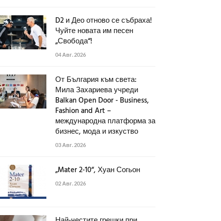
D2 и Део отново се събраха!
Чуйте новата им песен
„Свобода“!
04 Авг. 2026
От България към света:
Мила Захариева учреди
Balkan Open Door - Business,
Fashion and Art –
международна платформа за
бизнес, мода и изкуство
03 Авг. 2026
„Mater 2-10“, Хуан Согьон
02 Авг. 2026
Най-честите грешки при