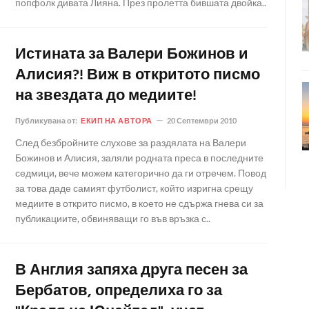
попфолк дивата Лияна. През пролетта бившата двойка..
Истината за Валери Божинов и
Алисия?! Виж в откритото писмо
на звездата до медиите!
Публикувана от:
ЕКИП НА АВТОРА
20 Септември 2010
След безбройните слухове за раздялата на Валери
Божинов и Алисия, заляли родната преса в последните
седмици, вече можем категорично да ги отречем. Повод
за това даде самият футболист, който изригна срещу
медиите в открито писмо, в което не сдържа гнева си за
публикациите, обвиняващи го във връзка с..
В Англия запяха друга песен за
Бербатов, определиха го за