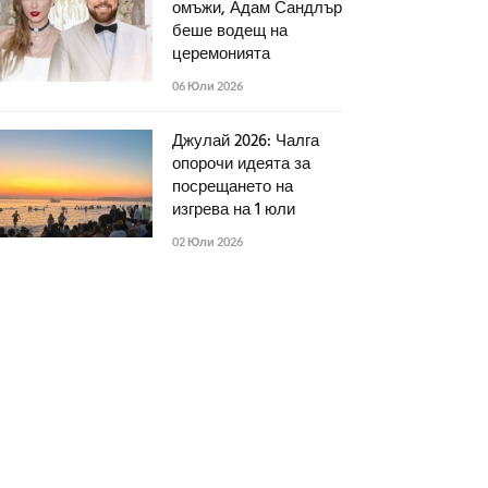
омъжи, Адам Сандлър
беше водещ на
церемонията
06 Юли 2026
Джулай 2026: Чалга
опорочи идеята за
посрещането на
изгрева на 1 юли
02 Юли 2026