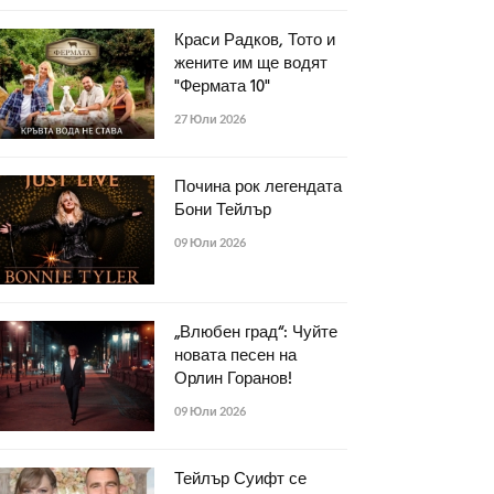
Краси Радков, Тото и
жените им ще водят
"Фермата 10"
27 Юли 2026
Почина рок легендата
Бони Тейлър
09 Юли 2026
„Влюбен град“: Чуйте
новата песен на
Орлин Горанов!
09 Юли 2026
Тейлър Суифт се