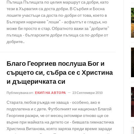
Пътища Пътищата по целия маршрут са добри, като
тези в Хърватия са доста добри. В Сърбия и Босна
лошите участъци са доста по-добри от това, което в
България наричаме "лоши" - асфалтът е гладък, но
може би просто е стар. Обратното важи за "добрите"
пътища - българските добри пътища са по-добри от
добрите..
Благо Георгиев послуша Бог и
сърцето си, събра се с Христина
и дъщеричката си
Публикувана от:
ЕКИП НА АВТОРА
23 Септември 2010
Старата любов ръжда не хваща - особено, ако е
подплатена и с дете. Футболният ни национал Благой
Георгиев разкри, че от месец октомври отново ще се
върне при майката на детето си - бившата гимнастичка
Христина Витанова, която заряза преди време заради