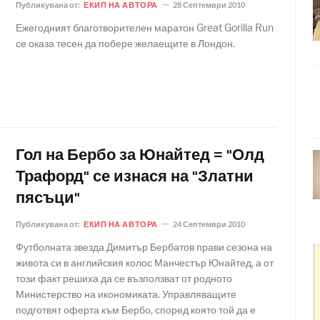
Публикувана от:
ЕКИП НА АВТОРА
28 Септември 2010
Ежегодният благотворителен маратон Great Gorilla Run
се оказа тесен да побере желаещите в Лондон.
Гол на Бербо за Юнайтед = "Олд
Трафорд" се изнася на "Златни
пясъци"
Публикувана от:
ЕКИП НА АВТОРА
24 Септември 2010
Футболната звезда Димитър Бербатов прави сезона на
живота си в английския колос Манчестър Юнайтед, а от
този факт решиха да се възползват от родното
Министерство на икономиката. Управляващите
подготвят оферта към Бербо, според която той да е