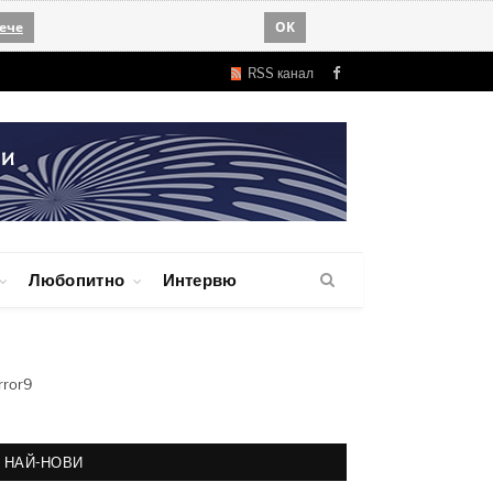
ече
OK
RSS канал
Facebook
Любопитно
Интервю
rror9
НАЙ-НОВИ