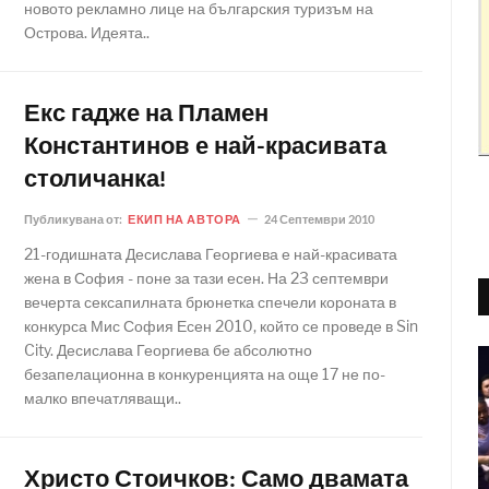
новото рекламно лице на българския туризъм на
Острова. Идеята..
Екс гадже на Пламен
Константинов е най-красивата
столичанка!
Публикувана от:
ЕКИП НА АВТОРА
24 Септември 2010
21-годишната Десислава Георгиева е най-красивата
жена в София - поне за тази есен. На 23 септември
вечерта сексапилната брюнетка спечели короната в
конкурса Мис София Есен 2010, който се проведе в Sin
City. Десислава Георгиева бе абсолютно
безапелационна в конкуренцията на още 17 не по-
малко впечатляващи..
Христо Стоичков: Само двамата