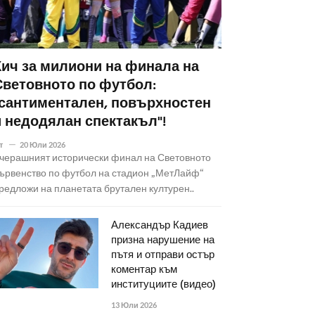
Кич за милиони на финала на
Световното по футбол:
"сантиментален, повърхностен
и недодялан спектакъл"!
т
20 Юли 2026
черашният исторически финал на Световното
ървенство по футбол на стадион „МетЛайф“
редложи на планетата брутален културен..
Александър Кадиев
призна нарушение на
пътя и отправи остър
коментар към
институциите (видео)
13 Юли 2026