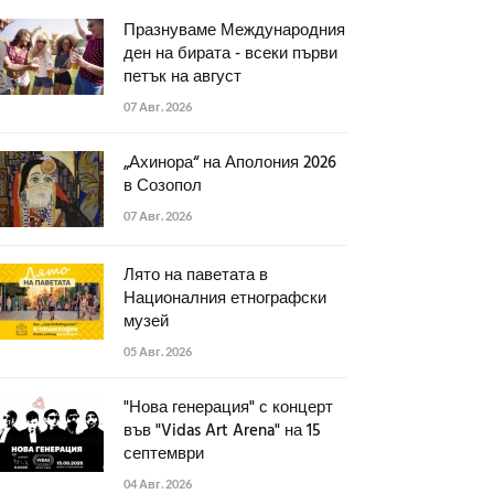
Празнуваме Международния
ден на бирата - всеки първи
петък на август
07 Авг. 2026
„Ахинора“ на Аполония 2026
в Созопол
07 Авг. 2026
Лято на паветата в
Националния етнографски
музей
05 Авг. 2026
"Нова генерация" с концерт
във "Vidas Art Arena" на 15
септември
04 Авг. 2026