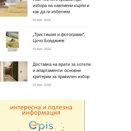
избора на хавлиени кърпи и
как да ги избегнем
02 Авг. 2026
„Тристишия и фотограми“,
Цочо Бояджиев
01 Авг. 2026
Доставка на врати за хотели
и апартаменти: основни
критерии за правилен избор
01 Авг. 2026