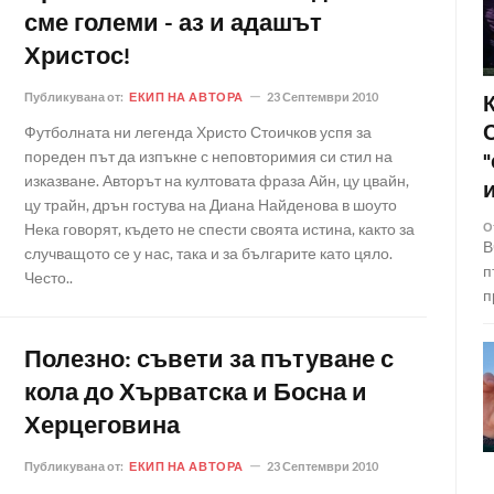
сме големи - аз и адашът
Христос!
Публикувана от:
ЕКИП НА АВТОРА
23 Септември 2010
Футболната ни легенда Христо Стоичков успя за
пореден път да изпъкне с неповторимия си стил на
изказване. Авторът на култовата фраза Айн, цу цвайн,
цу трайн, дрън гостува на Диана Найденова в шоуто
Нека говорят, където не спести своята истина, както за
О
В
случващото се у нас, така и за българите като цяло.
п
Често..
п
Полезно: съвети за пътуване с
кола до Хърватска и Босна и
Херцеговина
Публикувана от:
ЕКИП НА АВТОРА
23 Септември 2010