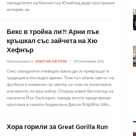
нападателят на Манчестър Юнайтед даде пространно
интервю за..
Бекс в тройка ли?! Арни пък
кръшкал със зайчета на Хю
Хефнър
Публикувана от:
ЕКИП НА АВТОРА
29 Септември 2010
Секс скандалите очевидно взеха да се превръщат в
традиция в последно време. Този път обаче, светът на
футбола е оневинен за сметка на този на политиката
или киното, по ваш избор. Според новия бестселър на
писателя Йън Халпърин, заради когото преди време
проплака и самата Анджелина Джоли Angelina Jolie,..
Хора горили за Great Gorilla Run