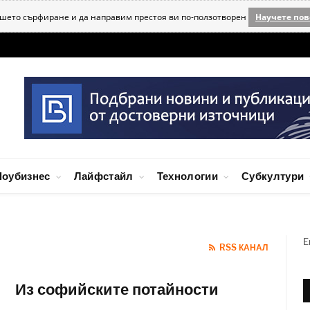
ашето сърфиране и да направим престоя ви по-ползотворен
Научете пов
оубизнес
Лайфстайл
Технологии
Субкултури
E
RSS КАНАЛ
Из софийските потайности