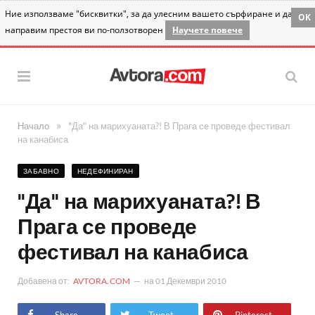
Ние използваме "бисквитки", за да улесним вашето сърфиране и да
OK
направим престоя ви по-ползотворен
Научете повече
»
Начало
"Да" на марихуаната?! В Прага се проведе фестивал
на канабиса
ЗАБАВНО
НЕДЕФИНИРАН
"Да" на марихуаната?! В
Прага се проведе
фестивал на канабиса
Добавена от:
AVTORA.COM
на
01 Декември 2010