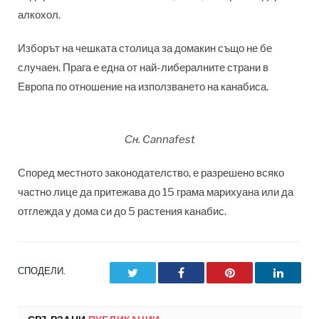
алкохол.
Изборът на чешката столица за домакин също не бе
случаен. Прага е една от най-либералните страни в
Европа по отношение на използването на канабиса.
Сн. Cannafest
Според местното законодателство, е разрешено всяко
частно лице да притежава до 15 грама марихуана или да
отглежда у дома си до 5 растения канабис.
СПОДЕЛИ.
Twitter
Facebook
Pinterest
LinkedI