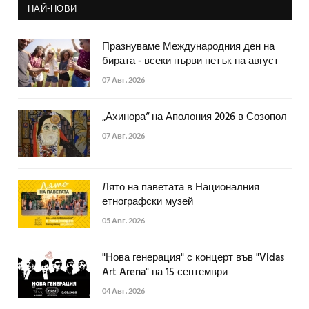
НАЙ-НОВИ
Празнуваме Международния ден на
бирата - всеки първи петък на август
07 Авг. 2026
„Ахинора“ на Аполония 2026 в Созопол
07 Авг. 2026
Лято на паветата в Националния
етнографски музей
05 Авг. 2026
"Нова генерация" с концерт във "Vidas
Art Arena" на 15 септември
04 Авг. 2026