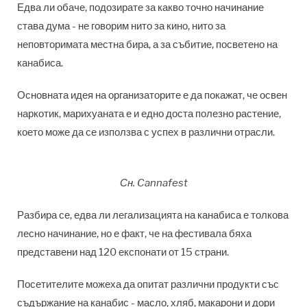
Едва ли обаче, подозирате за какво точно начинание
става дума - не говорим нито за кино, нито за
неповторимата местна бира, а за събитие, посветено на
канабиса.
Основната идея на организаторите е да покажат, че освен
наркотик, марихуаната е и едно доста полезно растение,
което може да се използва с успех в различни отрасли.
Сн. Cannafest
Разбира се, едва ли легализацията на канабиса е толкова
лесно начинание, но е факт, че на фестивала бяха
представени над 120 експонати от 15 страни.
Посетителите можеха да опитат различни продукти със
съдържание на канабис - масло, хляб, макарони и дори