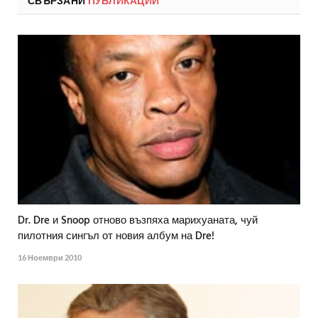
СВЪРЗАНИ
ПУБЛИКАЦИИ
Dr. Dre и Snoop отново възпяха марихуаната, чуй
пилотния сингъл от новия албум на Dre!
16 Ноември 2010