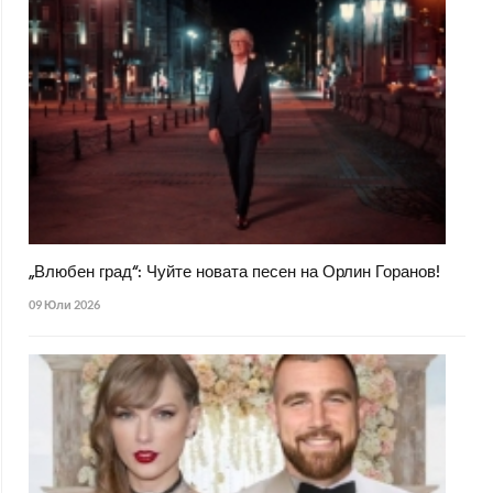
„Влюбен град“: Чуйте новата песен на Орлин Горанов!
09 Юли 2026