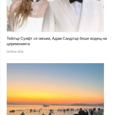
Тейлър Суифт се омъжи, Адам Сандлър беше водещ на
церемонията
06 Юли 2026