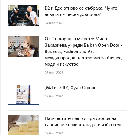
D2 и Део отново се събраха! Чуйте
новата им песен „Свобода“!
04 Авг. 2026
От България към света: Мила
Захариева учреди Balkan Open Door -
Business, Fashion and Art –
международна платформа за бизнес,
мода и изкуство
03 Авг. 2026
„Mater 2-10“, Хуан Согьон
02 Авг. 2026
Най-честите грешки при избора на
хавлиени кърпи и как да ги избегнем
02 Авг. 2026