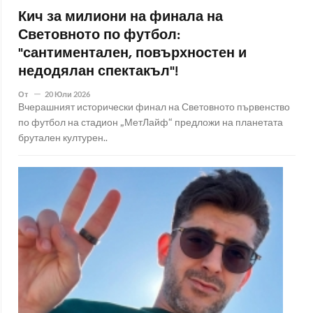
Кич за милиони на финала на
Световното по футбол:
"сантиментален, повърхностен и
недодялан спектакъл"!
От
20 Юли 2026
Вчерашният исторически финал на Световното първенство
по футбол на стадион „МетЛайф“ предложи на планетата
брутален културен..