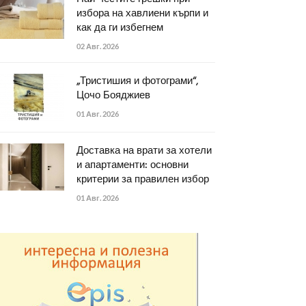
избора на хавлиени кърпи и
как да ги избегнем
02 Авг. 2026
„Тристишия и фотограми“,
Цочо Бояджиев
01 Авг. 2026
Доставка на врати за хотели
и апартаменти: основни
критерии за правилен избор
01 Авг. 2026