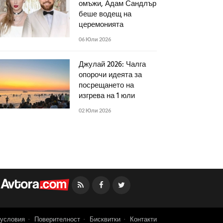
омъжи, Адам Сандлър
беше водещ на
церемонията
06 Юли 2026
Джулай 2026: Чалга
опорочи идеята за
посрещането на
изгрева на 1 юли
02 Юли 2026
Facebook
Twitter
условия
Поверителност
Бисквитки
Контакти