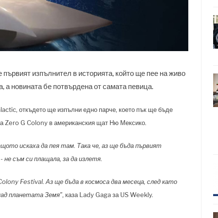
 първият изпълнител в историята, който ще пее на живо
а, а новината бе потвърдена от самата певица.
lactic, откъдето ще изпълни едно парче, което пък ще бъде
а Zero G Colony в американския щат Ню Мексико.
ащото искаха да пея там. Така че, аз ще бъда първият
- не съм си плащала, за да излетя.
olony Festival. Аз ще бъда в космоса два месеца, след като
над планетата Земя"
, каза Lady Gaga за US Weekly.