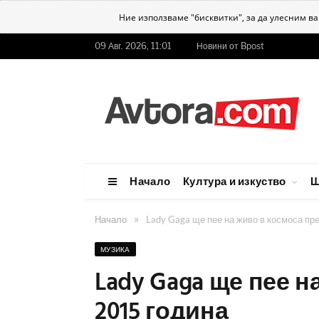
Ние използваме "бисквитки", за да улесним в
09 Авг. 2026, 11:01
Новини от Bpost
Начало
Култура и изкуство
Ш
»
Начало
Lady Gaga ще пее на живо в космоса пр
МУЗИКА
Lady Gaga ще пее н
2015 година