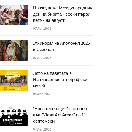
Празнуваме Международния
ден на бирата - всеки първи
петък на август
07 Авг. 2026
„Ахинора“ на Аполония 2026
в Созопол
07 Авг. 2026
Лято на паветата в
Националния етнографски
музей
05 Авг. 2026
"Нова генерация" с концерт
във "Vidas Art Arena" на 15
септември
04 Авг. 2026