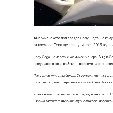
Американската поп звезда Lady Gaga ще бъде
от космоса. Това ще се случи през 2015 годин
Lady Gaga ще излети с космическия кораб Virgin Ga
предавано на живо на Земята по време на фестивал
"Не съм си купувала билет. Осигуриха ми такъв, з
изпълнител, който ще пее в космоса. И пак да кажа 
Това е много специално събитие, наречено Zero G C
изобщо започнат първите туристически полети 