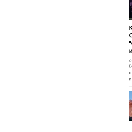
О
В
п
п