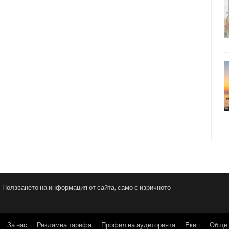
и. Ползването на информация от сайта, само с изричното
За нас
Рекламна тарифа
Профил на аудиторията
Екип
Общи 