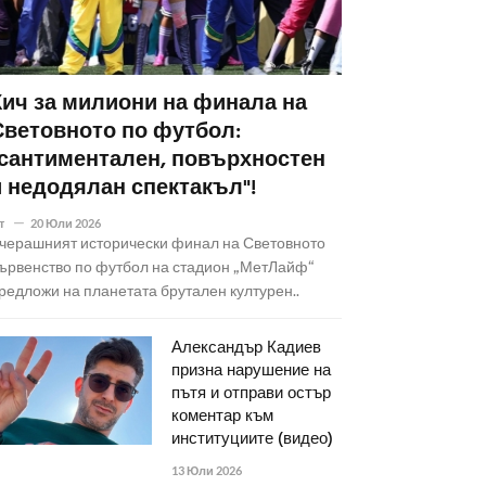
Кич за милиони на финала на
Световното по футбол:
"сантиментален, повърхностен
и недодялан спектакъл"!
т
20 Юли 2026
черашният исторически финал на Световното
ървенство по футбол на стадион „МетЛайф“
редложи на планетата брутален културен..
Александър Кадиев
призна нарушение на
пътя и отправи остър
коментар към
институциите (видео)
13 Юли 2026