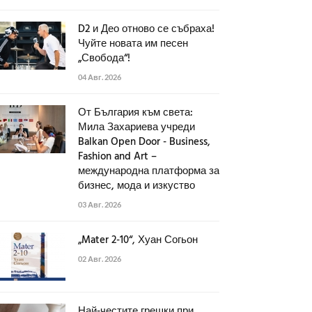
D2 и Део отново се събраха!
Чуйте новата им песен
„Свобода“!
04 Авг. 2026
От България към света:
Мила Захариева учреди
Balkan Open Door - Business,
Fashion and Art –
международна платформа за
бизнес, мода и изкуство
03 Авг. 2026
„Mater 2-10“, Хуан Согьон
02 Авг. 2026
Най-честите грешки при