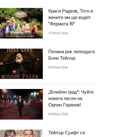
Краси Радков, Тото и
жените им ще водят
"Фермата 10"
27 Юли 2026
Почина рок легендата
Бони Тейлър
09 Юли 2026
„Влюбен град“: Чуйте
новата песен на
Орлин Горанов!
09 Юли 2026
Тейлър Суифт се