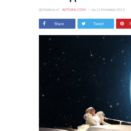
Добавена от:
AVTORA.COM
на
13 Ноември 2013
Share
Tweet
P