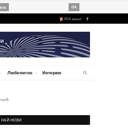
ече
OK
RSS канал
Facebook
Любопитно
Интервю
rror9
НАЙ-НОВИ