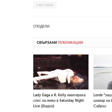
LADY GAGA
СПОДЕЛИ.
СВЪРЗАНИ
ПУБЛИКАЦИИ
Lady Gaga и R. Kelly имитираха
Lorde "за
секс на живо в Saturday Night
шамар на 
Live (Видео)
Сайръс