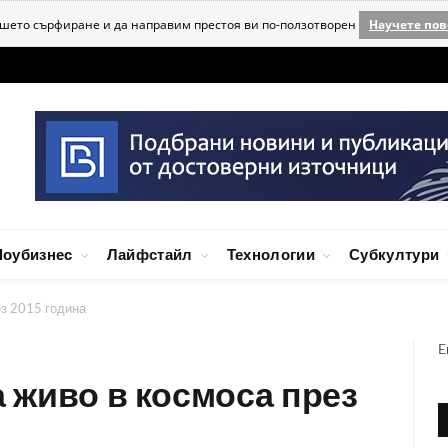
ашето сърфиране и да направим престоя ви по-ползотворен
Научете пов
оубизнес
Лайфстайл
Технологии
Субкултури
ез 2015 година
E
а живо в космоса през