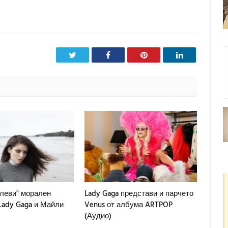
Twitter
Facebook
Pinterest
LinkedIn
шлеви" морален
Lady Gaga представи и парчето
Lady Gaga и Майли
Venus от албума ARTPOP
(Аудио)