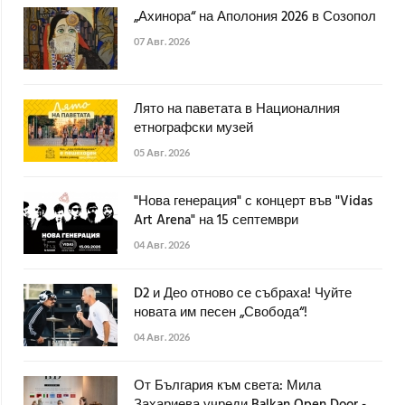
„Ахинора“ на Аполония 2026 в Созопол
07 Авг. 2026
Лято на паветата в Националния
етнографски музей
05 Авг. 2026
"Нова генерация" с концерт във "Vidas
Art Arena" на 15 септември
04 Авг. 2026
D2 и Део отново се събраха! Чуйте
новата им песен „Свобода“!
04 Авг. 2026
От България към света: Мила