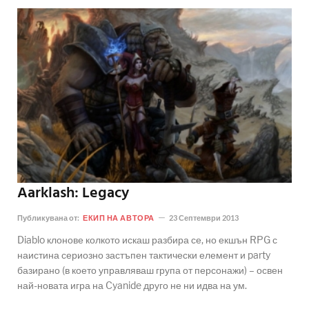
Aarklash: Legacy
Публикувана от:
ЕКИП НА АВТОРА
23 Септември 2013
Diablo клонове колкото искаш разбира се, но екшън RPG с
наистина сериозно застъпен тактически елемент и party
базирано (в което управляваш група от персонажи) – освен
най-новата игра на Cyanide друго не ни идва на ум.