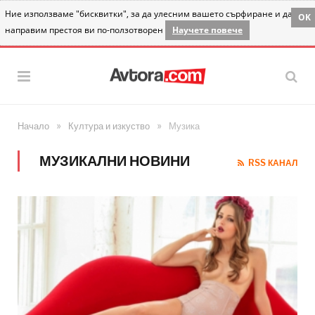
Ние използваме "бисквитки", за да улесним вашето сърфиране и да
OK
направим престоя ви по-ползотворен
Научете повече
»
»
Начало
Култура и изкуство
Музика
МУЗИКАЛНИ НОВИНИ
RSS КАНАЛ