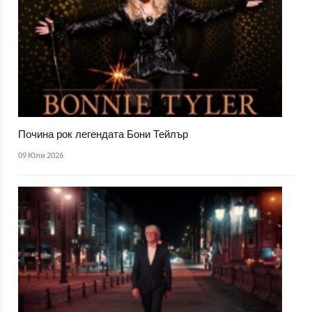
Почина рок легендата Бони Тейлър
09 Юли 2026