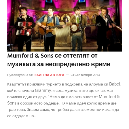
Mumford & Sons се оттеглят от
музиката за неопределено време
Публикувана от:
ЕКИП НА АВТОРА
24 Септември 2013
Квартетът приключи турнето в подкрепа на албума си Babel,
който спечели Grammy, и сега музикантите ще си вземат
почивка един от друг. "Няма да има активност от Mumford &
Sons в обозримото бъдеще. Нямаме идея колко време ще
трае това. Знаем само, че трябва да си вземем почивка и да
се отдадем на..