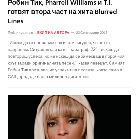
Робин Тик, Pharrell Williams и T.I.
готвят втора част на хита Blurred
Lines
Публикувана от:
ЕКИП НА АВТОРА
23 Септември 2013
"Искам да го направим пак и съм сигурен, че ще го
направим. Ситуацията е като "параграф 22" - искаш да
повториш успеха, но не искаш да се замесваш в порочния
кръг заради оригиналната песен.", казва певецът. Самият
Робин Тик признава, че успехът на песента, която само в
САЩ продаде над 5 милиона дигитални..