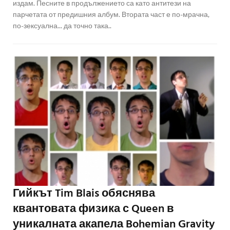
издам. Песните в продължението са като антитези на
парчетата от предишния албум. Втората част е по-мрачна,
по-зексуална... да точно така..
Гийкът Tim Blais обяснява
квантовата физика с Queen в
уникалната акапела Bohemian Gravity