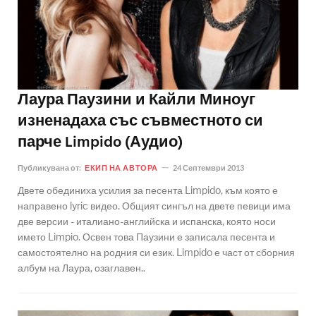
Лаура Паузини и Кайли Миноуг
изненадаха със съвместното си
парче Limpido (Аудио)
Публикувана от:
ЕКИП НА АВТОРА
24 Септември 2013
Двете обединиха усилия за песента Limpido, към която е
направено lyric видео. Общият сингъл на двете певици има
две версии - италиано-английска и испанска, която носи
името Limpio. Освен това Паузини е записала песента и
самостоятелно на родния си език. Limpido е част от сборния
албум на Лаура, озаглавен..