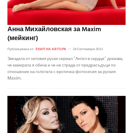
Анна Михайловская за Maxim
(мейкинг)
Публикувана от:
ЕКИП НА АВТОРА
24 Септември 2013
Звездата от хитовия руски сериал "Ангел в сердце" доказва,
че камерата я обича и че не страда от предрасъдъци по
отношение на голотата с еротична фотосесия за руския
Maxim.