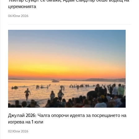
Тейлър Суифт се омъжи, Адам Сандлър беше водещ на
церемонията
06 Юли 2026
Джулай 2026: Чалга опорочи идеята за посрещането на
изгрева на 1 юли
02 Юли 2026