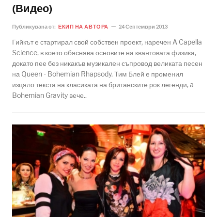
(Видео)
Публикувана от:
ЕКИП НА АВТОРА
24 Септември 2013
Гийкът е стартирал свой собствен проект, наречен A Capella
Science, в което обяснява основите на квантовата физика,
докато пее без никакъв музикален съпровод великата песен
на Queen - Bohemian Rhapsody. Тим Блей е променил
изцяло текста на класиката на британските рок легенди, a
Bohemian Gravity вече..