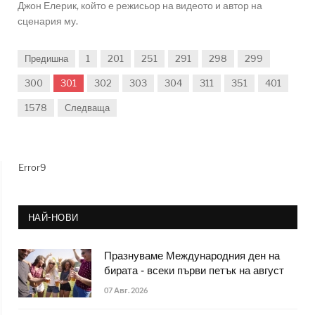
Джон Елерик, който е режисьор на видеото и автор на
сценария му.
Предишна
1
201
251
291
298
299
300
301
302
303
304
311
351
401
1578
Следваща
Error9
НАЙ-НОВИ
Празнуваме Международния ден на
бирата - всеки първи петък на август
07 Авг. 2026