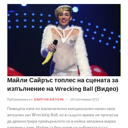
Майли Сайръс топлес на сцената за
изпълнение на Wrecking Ball (Видео)
Публикувана от:
ЕКИП НА АВТОРА
24 Септември 2013
Певицата изпя по изключително емоционален начин своя
актуален хит Wrecking Ball, но в същото време не пропусна
да демонстрира превърналото се в нейна запазена марка
плезене с език. Майли събра очите на публиката и със