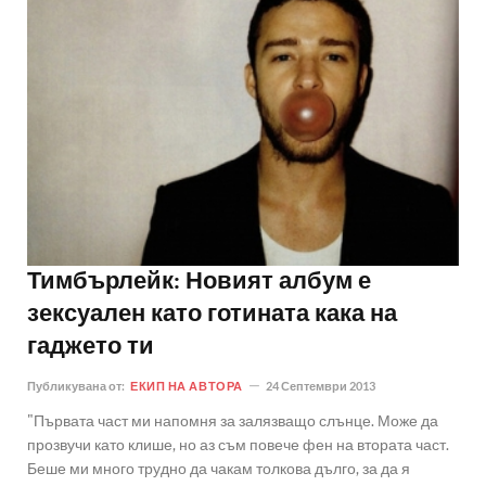
Тимбърлейк: Новият албум е
зексуален като готината кака на
гаджето ти
Публикувана от:
ЕКИП НА АВТОРА
24 Септември 2013
"Първата част ми напомня за залязващо слънце. Може да
прозвучи като клише, но аз съм повече фен на втората част.
Беше ми много трудно да чакам толкова дълго, за да я