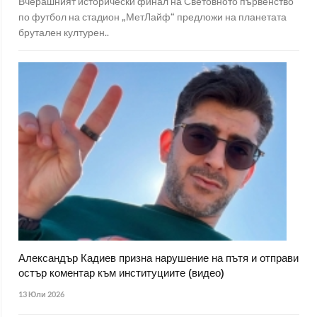
Вчерашният исторически финал на Световното първенство
по футбол на стадион „МетЛайф“ предложи на планетата
брутален културен..
Александър Кадиев призна нарушение на пътя и отправи
остър коментар към институциите (видео)
13 Юли 2026