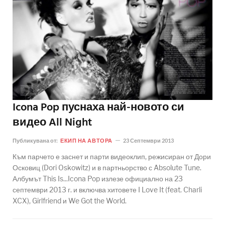
Icona Pop пуснаха най-новото си
видео All Night
Публикувана от:
ЕКИП НА АВТОРА
23 Септември 2013
Към парчето е заснет и парти видеоклип, режисиран от Дори
Осковиц (Dori Oskowitz) и в партньорство с Absolute Tune.
Албумът This Is...Icona Pop излезе официално на 23
септември 2013 г. и включва хитовете I Love It (feat. Charli
XCX), Girlfriend и We Got the World.