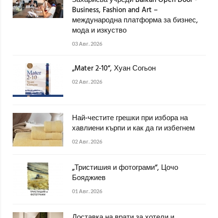
Захариева учреди Balkan Open Door -
Business, Fashion and Art –
международна платформа за бизнес,
мода и изкуство
03 Авг. 2026
„Mater 2-10“, Хуан Согьон
02 Авг. 2026
Най-честите грешки при избора на
хавлиени кърпи и как да ги избегнем
02 Авг. 2026
„Тристишия и фотограми“, Цочо
Бояджиев
01 Авг. 2026
Доставка на врати за хотели и