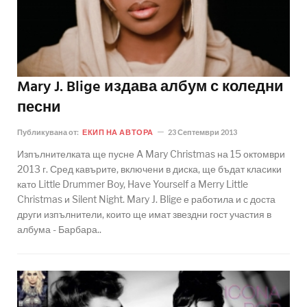
Mary J. Blige издава албум с коледни
песни
Публикувана от:
ЕКИП НА АВТОРА
23 Септември 2013
Изпълнителката ще пусне A Mary Christmas на 15 октомври
2013 г. Сред кавърите, включени в диска, ще бъдат класики
като Little Drummer Boy, Have Yourself a Merry Little
Christmas и Silent Night. Mary J. Blige е работила и с доста
други изпълнители, които ще имат звездни гост участия в
албума - Барбара..