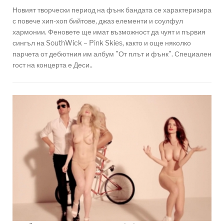
Новият творчески период на фънк бандата се характеризира
с повече хип-хоп бийтове, джаз елементи и соулфул
хармонии. Феновете ще имат възможност да чуят и първия
сингъл на SouthWick – Pink Skies, както и още няколко
парчета от дебютния им албум "От плът и фънк". Специален
гост на концерта е Деси..