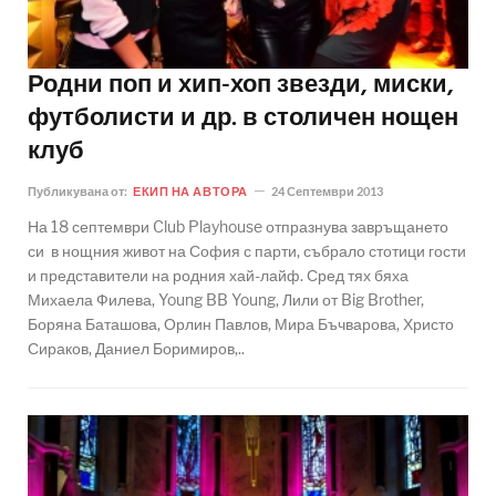
Родни поп и хип-хоп звезди, миски,
футболисти и др. в столичен нощен
клуб
Публикувана от:
ЕКИП НА АВТОРА
24 Септември 2013
На 18 септември Club Playhouse отпразнува завръщането
си в нощния живот на София с парти, събрало стотици гости
и представители на родния хай-лайф. Сред тях бяха
Михаела Филева, Young BB Young, Лили от Big Brother,
Боряна Баташова, Орлин Павлов, Мира Бъчварова, Христо
Сираков, Даниел Боримиров,..