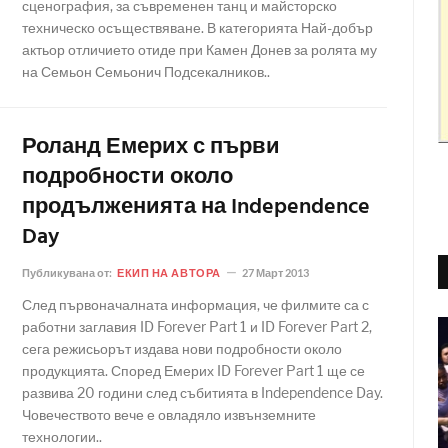
сценография, за съвременен танц и майсторско
техническо осъществяване. В категорията Най-добър
актьор отличието отиде при Камен Донев за ролята му
на Семьон Семьонич Подсекалников..
Роланд Емерих с първи
подробности около
продълженията на Independence
Day
Публикувана от:
ЕКИП НА АВТОРА
27 Март 2013
След първоначалната информация, че филмите са с
работни заглавия ID Forever Part 1 и ID Forever Part 2,
сега режисьорът издава нови подробности около
продукцията. Според Емерих ID Forever Part 1 ще се
развива 20 години след събитията в Independence Day.
Човечеството вече е овладяло извънземните
технологии..