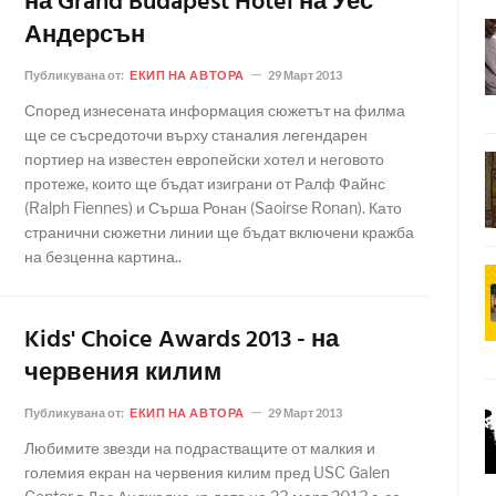
на Grand Budapest Hotel на Уес
Андерсън
Публикувана от:
ЕКИП НА АВТОРА
29 Март 2013
Според изнесената информация сюжетът на филма
ще се съсредоточи върху станалия легендарен
портиер на известен европейски хотел и неговото
протеже, които ще бъдат изиграни от Ралф Файнс
(Ralph Fiennes) и Сърша Ронан (Saoirse Ronan). Като
странични сюжетни линии ще бъдат включени кражба
на безценна картина..
Kids' Choice Awards 2013 - на
червения килим
Публикувана от:
ЕКИП НА АВТОРА
29 Март 2013
Любимите звезди на подрастващите от малкия и
големия екран на червения килим пред USC Galen