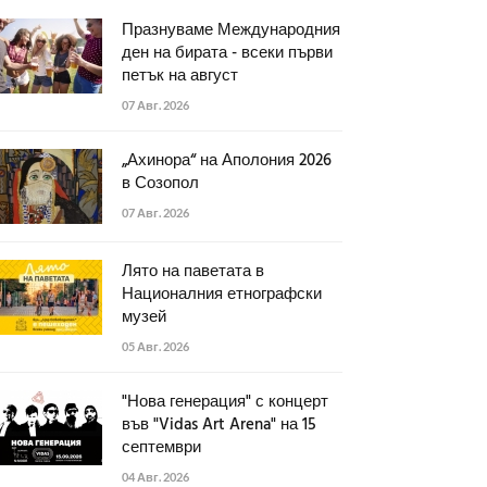
Празнуваме Международния
ден на бирата - всеки първи
петък на август
07 Авг. 2026
„Ахинора“ на Аполония 2026
в Созопол
07 Авг. 2026
Лято на паветата в
Националния етнографски
музей
05 Авг. 2026
"Нова генерация" с концерт
във "Vidas Art Arena" на 15
септември
04 Авг. 2026