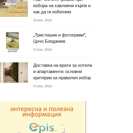
избора на хавлиени кърпи и
как да ги избегнем
02 Авг. 2026
„Тристишия и фотограми“,
Цочо Бояджиев
01 Авг. 2026
Доставка на врати за хотели
и апартаменти: основни
критерии за правилен избор
01 Авг. 2026