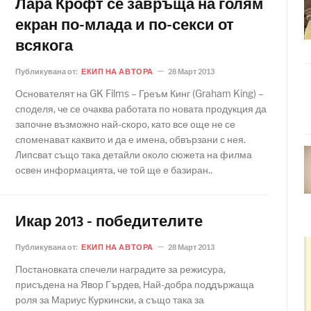
Лара Крофт се завръща на голям
екран по-млада и по-секси от
всякога
Публикувана от:
ЕКИП НА АВТОРА
28 Март 2013
Основателят на GK Films – Греъм Кинг (Graham King) –
споделя, че се очаква работата по новата продукция да
започне възможно най-скоро, като все още не се
споменават каквито и да е имена, обвързани с нея.
Липсват също така детайли около сюжета на филма
освен информацията, че той ще е базиран..
Икар 2013 - победителите
Публикувана от:
ЕКИП НА АВТОРА
28 Март 2013
Постановката спечели наградите за режисура,
присъдена на Явор Гърдев, Най-добра поддържаща
роля за Мариус Куркински, а също така за