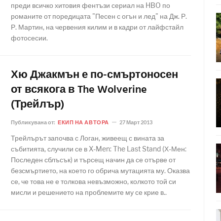
преди всичко хитовия фентъзи сериал на HBO по
романите от поредицата "Песен с огън и лед" на Дж. Р.
Р. Мартин, на червения килим и в кадри от лайфстайл
фотосесии.
Хю Джакмън е по-смъртоносен
от всякога в The Wolverine
(Трейлър)
Публикувана от:
ЕКИП НА АВТОРА
27 Март 2013
Трейлърът започва с Логан, живеещ с вината за
събитията, случили се в X-Men: The Last Stand (Х-Мен:
Последен сблъсък) и търсещ начин да се отърве от
безсмъртието, на което го обрича мутацията му. Оказва
се, че това не е толкова невъзможно, колкото той си
мисли и решението на проблемите му се крие в..