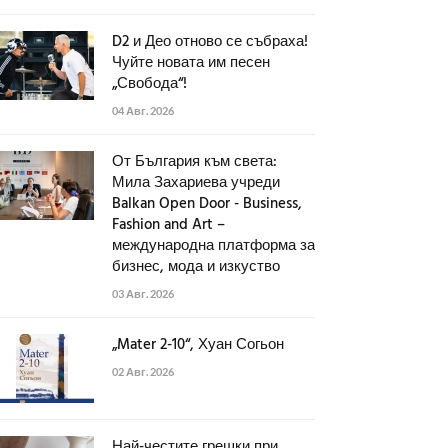
D2 и Део отново се събраха!
Чуйте новата им песен
„Свобода“!
04 Авг. 2026
От България към света:
Мила Захариева учреди
Balkan Open Door - Business,
Fashion and Art –
международна платформа за
бизнес, мода и изкуство
03 Авг. 2026
„Mater 2-10“, Хуан Согьон
02 Авг. 2026
Най-честите грешки при