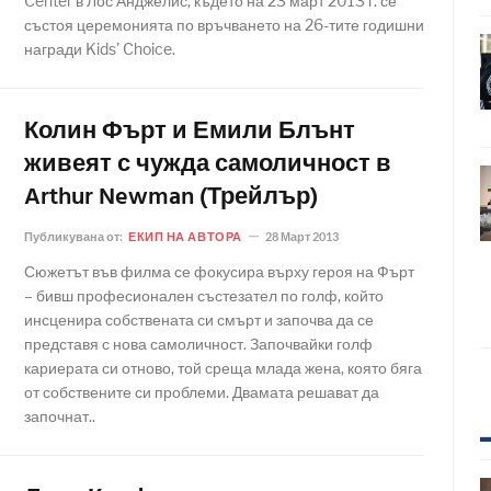
Center в Лос Анджелис, където на 23 март 2013 г. се
състоя церемонията по връчването на 26-тите годишни
награди Kids' Choice.
Колин Фърт и Емили Блънт
живеят с чужда самоличност в
Arthur Newman (Трейлър)
Публикувана от:
ЕКИП НА АВТОРА
28 Март 2013
Сюжетът във филма се фокусира върху героя на Фърт
– бивш професионален състезател по голф, който
инсценира собствената си смърт и започва да се
представя с нова самоличност. Започвайки голф
кариерата си отново, той среща млада жена, която бяга
от собствените си проблеми. Двамата решават да
започнат..