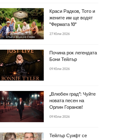
Краси Радков, Тото и
жените им ще водят
"Фермата 10"
27 Юли 2026
Почина рок легендата
Бони Тейлър
09 Юли 2026
„Влюбен град“: Чуйте
новата песен на
Орлин Горанов!
09 Юли 2026
Тейлър Суифт се