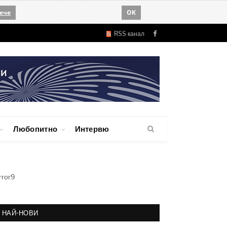
ече
OK
RSS канал
Facebook
Любопитно
Интервю
rror9
НАЙ-НОВИ