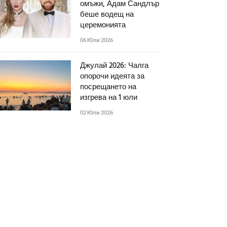
омъжи, Адам Сандлър
беше водещ на
церемонията
06 Юли 2026
Джулай 2026: Чалга
опорочи идеята за
посрещането на
изгрева на 1 юли
02 Юли 2026