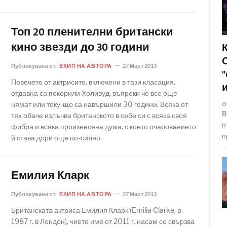
Топ 20 пленителни британски
кино звезди до 30 години
Публикувана от:
ЕКИП НА АВТОРА
27 Март 2013
Повечето от актрисите, включени в тази класация,
отдавна са покорили Холивуд, въпреки че все още
нямат или току-що са навършили 30 години. Всяка от
О
В
тях обаче излъчва британското в себе си с всяка своя
п
фибра и всяка произнесена дума, с което очарованието
п
й става дори още по-силно.
Емилия Кларк
Публикувана от:
ЕКИП НА АВТОРА
27 Март 2013
Британската актриса Емилия Кларк (Emilia Clarke, р.
1987 г. в Лондон), чието име от 2011 г. насам се свързва