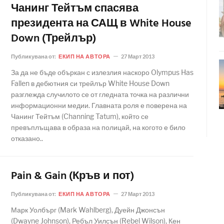
Чанинг Тейтъм спасява
президента на САЩ в White House
Down (Трейлър)
Публикувана от:
ЕКИП НА АВТОРА
27 Март 2013
За да не бъде объркан с излезлия наскоро Olympus Has
Fallen в дебютния си трейлър White House Down
разглежда случилото се от гледната точка на различни
информационни медии. Главната роля е поверена на
Чанинг Тейтъм (Channing Tatum), който се
превъплъщава в образа на полицай, на когото е било
отказано..
Pain & Gain (Кръв и пот)
Публикувана от:
ЕКИП НА АВТОРА
27 Март 2013
Марк Уолбърг (Mark Wahlberg), Дуейн Джонсън
(Dwayne Johnson), Ребъл Уилсън (Rebel Wilson), Кен