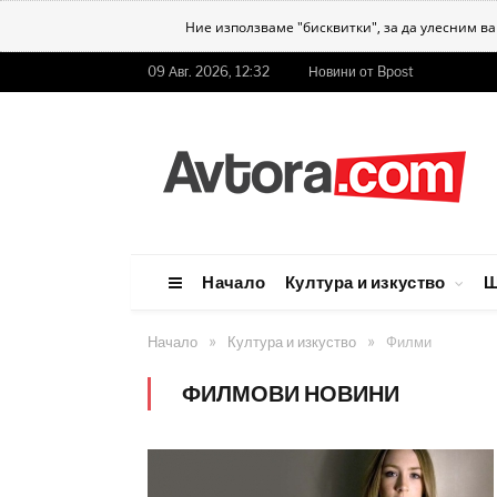
Ние използваме "бисквитки", за да улесним в
09 Авг. 2026, 12:32
Новини от Bpost
Начало
Култура и изкуство
Ш
»
»
Начало
Култура и изкуство
Филми
ФИЛМОВИ НОВИНИ