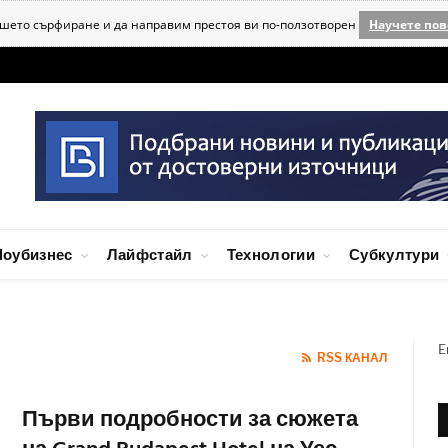
ашето сърфиране и да направим престоя ви по-ползотворен
Научете пов
оубизнес
Лайфстайл
Технологии
Субкултури
E
RSS КАНАЛ
Първи подробности за сюжета