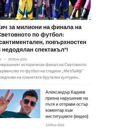
Кич за милиони на финала на
Световното по футбол:
"сантиментален, повърхностен
и недодялан спектакъл"!
т
20 Юли 2026
черашният исторически финал на Световното
ървенство по футбол на стадион „МетЛайф“
редложи на планетата брутален културен..
Александър Кадиев
призна нарушение на
пътя и отправи остър
коментар към
институциите (видео)
13 Юли 2026