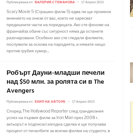
Публикувана от:
ВАЛЕРИЯ СТЕФАНОВА
17 Април 2013
Scary Movie 5 (Страшен филм 5) едва ли ще промени
мнението на онези от вас, които не харесват
предишните части на поредицата. Ако сте фенове на
франчайза обаче със сигурност няма да останете
разочаровани. Особено ако сте гледали филмите,
послужили за основа на пародията, и нямате нищо
против грубия хумор...
Робърт Дауни-младши печели
над $50 млн. за ролята си в The
Avengers
Публикувана от:
ЕКИП НА АВТОРА
17 Април 2013
Според The Hollywood Reporter след грандиозния
успех на първия филм за Iron Man през 2008 г.
актьорът е подписал изгодна сделка и ще получава
процент от печалбите за всички филми на студиото, в