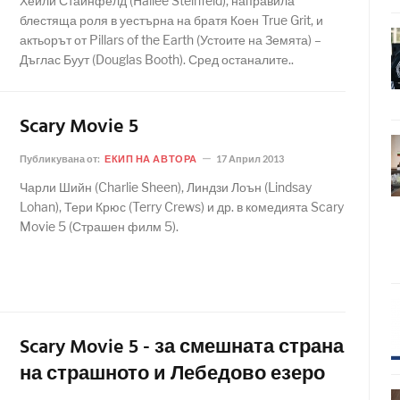
Хейли Стайнфелд (Hailee Steinfeld), направила
блестяща роля в уестърна на братя Коен True Grit, и
актьорът от Pillars of the Earth (Устоите на Земята) –
Дъглас Буут (Douglas Booth). Сред останалите..
Scary Movie 5
Публикувана от:
ЕКИП НА АВТОРА
17 Април 2013
Чарли Шийн (Charlie Sheen), Линдзи Лоън (Lindsay
Lohan), Тери Крюс (Terry Crews) и др. в комедията Scary
Movie 5 (Страшен филм 5).
Scary Movie 5 - за смешната страна
на страшното и Лебедово езеро