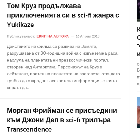
Том Круз продължава
приключенията си в sci-fi жанра с
Yukikaze
Публикувана от:
ЕКИП НА АВТОРА
16 Април 2013
Действието на филма се развива на Земята,
разрушавана от 30-годишна война с извънземна раса,
нахлула на планетата ни през космически портал,
О
отворен над Антарктика. Персонажът на Круз е
В
лейтенант, пратен на планетата на враговете, откъдето
п
трябва да открадне засекретена информация, с която
п
хората да..
Морган Фрийман се присъедини
към Джони Деп в sci-fi трилъра
Transcendence