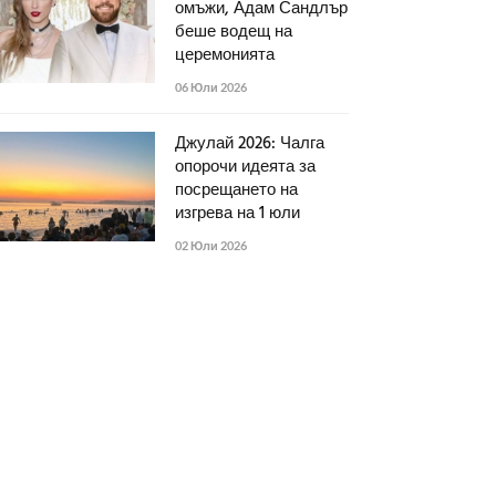
омъжи, Адам Сандлър
беше водещ на
церемонията
06 Юли 2026
Джулай 2026: Чалга
опорочи идеята за
посрещането на
изгрева на 1 юли
02 Юли 2026