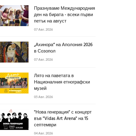
Празнуваме Международния
ден на бирата - всеки първи
петък на август
07 Авг. 2026
„Ахинора“ на Аполония 2026
в Созопол
07 Авг. 2026
Лято на паветата в
Националния етнографски
музей
05 Авг. 2026
"Нова генерация" с концерт
във "Vidas Art Arena" на 15
септември
04 Авг. 2026