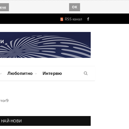
ече
OK
RSS канал
Facebook
Любопитно
Интервю
rror9
НАЙ-НОВИ