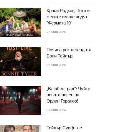
Краси Радков, Тото и
жените им ще водят
"Фермата 10"
27 Юли 2026
Почина рок легендата
Бони Тейлър
09 Юли 2026
„Влюбен град“: Чуйте
новата песен на
Орлин Горанов!
09 Юли 2026
Тейлър Суифт се