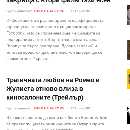
завръща с втори филм тази есен
Публикувана от:
ЕКИП НА АВТОРА
17 Април 2013
Информацията е разпространена на официалната
страница на първия филм в социалната мрежа
Facebook, като се споменава още, че снимките са
планирани за лятото. Втората част е озаглавена
"Корпус за бързо реагиране: Ядрена заплаха" и
тепърва предстои да стане ясно кои актьори ще се
снимат в нея. Първият..
Трагичната любов на Ромео и
Жулиета отново влиза в
киносалоните (Трейлър)
Публикувана от:
ЕКИП НА АВТОРА
17 Април 2013
В главните роли на двамата влюбени в Romeo & Juliet
се превъплъщават номинираната за Оскар актриса