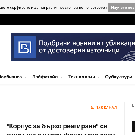
ашето сърфиране и да направим престоя ви по-ползотворен
Научете пов
оубизнес
Лайфстайл
Технологии
Субкултури
E
RSS КАНАЛ
"Корпус за бързо реагиране" се