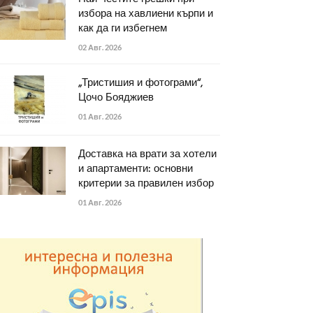
избора на хавлиени кърпи и
как да ги избегнем
02 Авг. 2026
„Тристишия и фотограми“,
Цочо Бояджиев
01 Авг. 2026
Доставка на врати за хотели
и апартаменти: основни
критерии за правилен избор
01 Авг. 2026