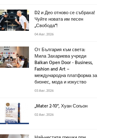
D2 и Део отново се събраха!
Чуйте новата им песен
„Свобода“!
04 Авг. 2026
От България към света:
Мила Захариева учреди
Balkan Open Door - Business,
Fashion and Art –
международна платформа за
бизнес, мода и изкуство
03 Авг. 2026
„Mater 2-10“, Хуан Согьон
02 Авг. 2026
Най-честите грешки при