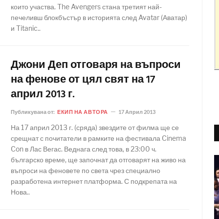
които участва. The Avengers стана третият най-
печеливш блокбъстър в историята след Avatar (Аватар)
и Titanic..
Джони Деп отговаря на въпроси
на фенове от цял свят на 17
април 2013 г.
Публикувана от:
ЕКИП НА АВТОРА
17 Април 2013
На 17 април 2013 г. (сряда) звездите от филма ще се
срещнат с почитатели в рамките на фестивала Cinema
Con в Лас Вегас. Веднага след това, в 23:00 ч.
българско време, ще започнат да отговарят на живо на
въпроси на феновете по света чрез специално
разработена интернет платформа. С подкрепата на
Нова..