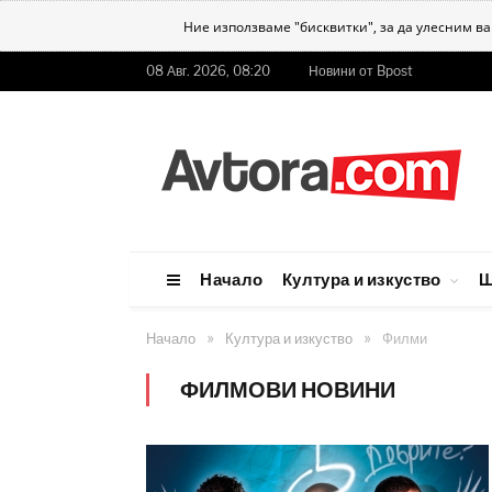
Ние използваме "бисквитки", за да улесним в
08 Авг. 2026, 08:20
Новини от Bpost
Начало
Култура и изкуство
Ш
»
»
Начало
Култура и изкуство
Филми
ФИЛМОВИ НОВИНИ