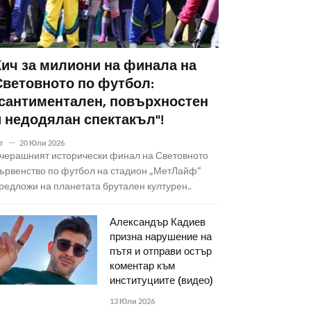
Кич за милиони на финала на
Световното по футбол:
"сантиментален, повърхностен
и недодялан спектакъл"!
т
20 Юли 2026
черашният исторически финал на Световното
ървенство по футбол на стадион „МетЛайф“
редложи на планетата брутален културен..
Александър Кадиев
призна нарушение на
пътя и отправи остър
коментар към
институциите (видео)
13 Юли 2026