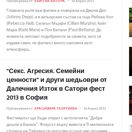
Публикувана от:
ЕКИП НА АВТОРА
16 Април 2013
Главната роля във филма е поверена на Джони Деп
(Johnny Depp), а в актьорския състав са още Ребека Хол
(Rebecca Hall), Силиън Мърфи (Cillian Murphy), Кейт
Мара (Kate Mara) и Пол Бетани (Paul Bettany). До
момента липсват подобрности за сюжета, като се
издава само, че филмът много напомня като
атмосфера..
"Секс. Агресия. Семейни
ценности" и други шедьоври от
Далечния Изток в Сатори фест
2013 в София
Публикувана от:
КРАСИМИРА ГЕОРГИЕВА
16 Април 2013
Фестивалът ще бъде открит с антологията "Добре
дошли в Банкок". Фокусът върху живота в 9-милионната
столица на Тайланд се допълва от още две заглавия -