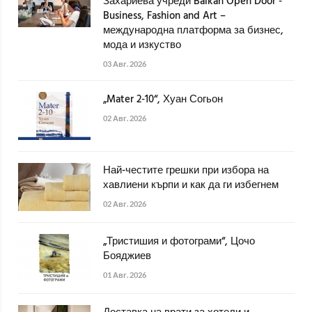
Захариева учреди Balkan Open Door -
Business, Fashion and Art –
международна платформа за бизнес,
мода и изкуство
03 Авг. 2026
„Mater 2-10“, Хуан Согьон
02 Авг. 2026
Най-честите грешки при избора на
хавлиени кърпи и как да ги избегнем
02 Авг. 2026
„Тристишия и фотограми“, Цочо
Бояджиев
01 Авг. 2026