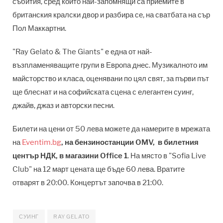
събития, сред които най-запомнящи са приемите в
британския кралски двор и разбира се, на сватбата на сър
Пол Маккартни.
"Ray Gelato & The Giants" е една от най-
възпламеняващите групи в Европа днес. Музикалното им
майсторство и класа, оценявани по цял свят, за първи път
ще блеснат и на софийската сцена с елегантен суинг,
джайв, джаз и авторски песни.
Билети на цени от 50 лева можете да намерите в мрежата
на
Eventim.bg
, на бензиностанции OMV, в билетния
център НДК, в магазини Office 1
. На място в "Sofia Live
Club" на 12 март цената ще бъде 60 лева. Вратите
отварят в 20:00. Концертът започва в 21:00.
СУИНГ
RAY GELATO