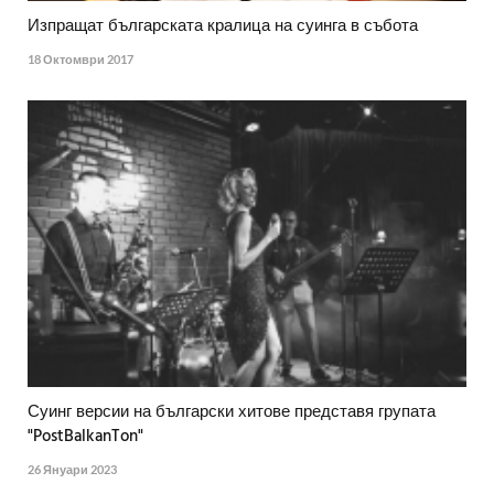
Изпращат българската кралица на суинга в събота
18 Октомври 2017
Суинг версии на български хитове представя групата
"PostBalkanTon"
26 Януари 2023