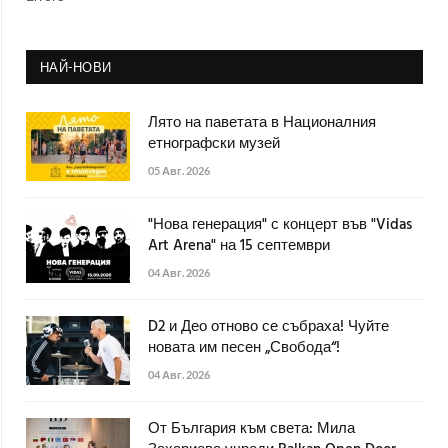
НАЙ-НОВИ
Лято на паветата в Националния
етнографски музей
05 Авг. 2026
"Нова генерация" с концерт във "Vidas
Art Arena" на 15 септември
04 Авг. 2026
D2 и Део отново се събраха! Чуйте
новата им песен „Свобода“!
04 Авг. 2026
От България към света: Мила