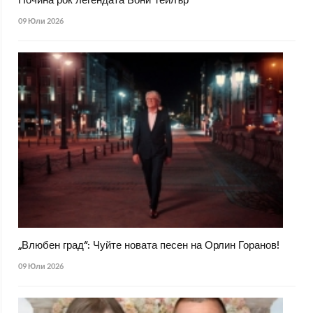
Почина рок легендата Бони Тейлър
09 Юли 2026
„Влюбен град“: Чуйте новата песен на Орлин Горанов!
09 Юли 2026