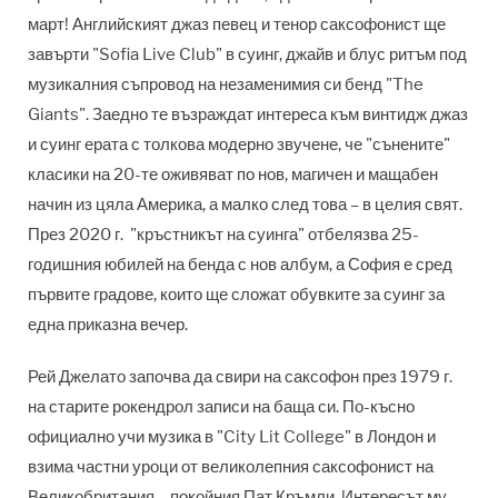
март! Английският джаз певец и тенор саксофонист ще
завърти "Sofia Live Club" в суинг, джайв и блус ритъм под
музикалния съпровод на незаменимия си бенд "The
Giants". Заедно те възраждат интереса към винтидж джаз
и суинг ерата с толкова модерно звучене, че "сънените"
класики на 20-те оживяват по нов, магичен и мащабен
начин из цяла Америка, а малко след това – в целия свят.
През 2020 г. "кръстникът на суинга" отбелязва 25-
годишния юбилей на бенда с нов албум, а София е сред
първите градове, които ще сложат обувките за суинг за
една приказна вечер.
Рей Джелато започва да свири на саксофон през 1979 г.
на старите рокендрол записи на баща си. По-късно
официално учи музика в "City Lit College" в Лондон и
взима частни уроци от великолепния саксофонист на
Великобритания – покойния Пат Кръмли. Интересът му