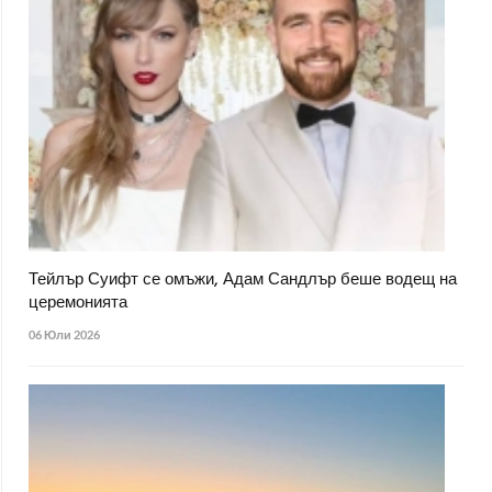
Тейлър Суифт се омъжи, Адам Сандлър беше водещ на
церемонията
06 Юли 2026