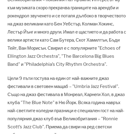
към музиката скоро прекрачва границите на арендби и
рокендрол звученето и се потапя дълбоко в творчеството
на джаз великани като Бен Уебстър, Колман Хокинс,
Лестър Йънг и много други. Имал е щастието и да работа с
велики артисти като Сам Бутера, Скот Хамилтън, Бъди
Тейт, Ван Морисън. Свирил е с популярните "Echoes of
Ellington Jazz Orchestra", "The Barcelona Big Blues
Band" и "Philadelphia’s City Rhythm Orchestra".
Цели 9 пъти гостува на един от най-важните джаз
фестивали в световен мащаб – "Umbria Jazz Festival".
Също на джаз фестивала в Монреал, Карнеги Хол, в джаз
клуба "The Blue Note" в Ню Йорк. Всяка година навръх
най-светлите коледни празници е специален гост на най-
популярния джаз клуб във Великобритания – "Ronnie
Scott’s Jazz Club". Приема да свири на ред светски