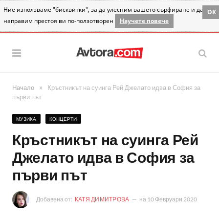
Ние използваме "бисквитки", за да улесним вашето сърфиране и да
OK
направим престоя ви по-ползотворен
Научете повече
»
Начало
Кръстникът на суинга Рей Джелато идва в София за
първи път
МУЗИКА
КОНЦЕРТИ
Кръстникът на суинга Рей
Джелато идва в София за
първи път
Добавена от:
КАТЯ ДИМИТРОВА
на
10 Февруари 2020