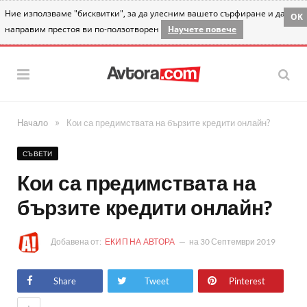
Ние използваме "бисквитки", за да улесним вашето сърфиране и да
OK
направим престоя ви по-ползотворен
Научете повече
»
Начало
Кои са предимствата на бързите кредити онлайн?
СЪВЕТИ
Кои са предимствата на
бързите кредити онлайн?
Добавена от:
ЕКИП НА АВТОРА
на
30 Септември 2019
Share
Tweet
Pinterest