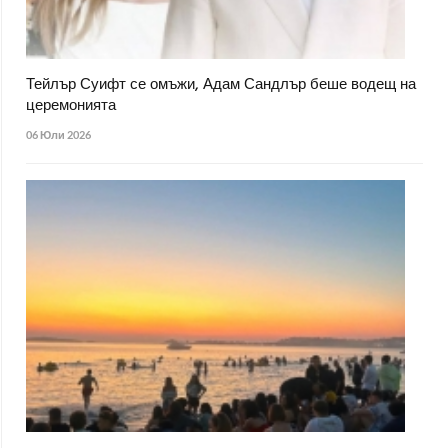
Тейлър Суифт се омъжи, Адам Сандлър беше водещ на
церемонията
06 Юли 2026