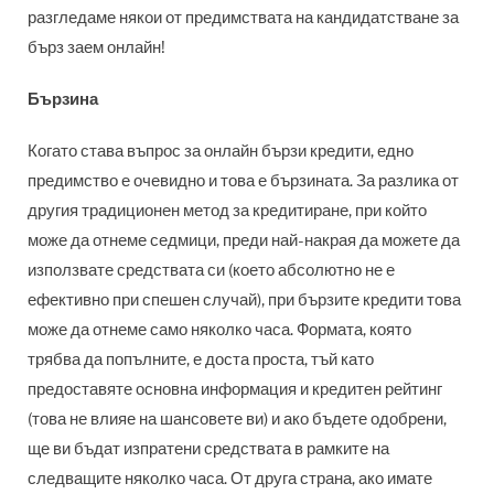
разгледаме някои от предимствата на кандидатстване за
бърз заем онлайн!
Бързина
Когато става въпрос за онлайн бързи кредити, едно
предимство е очевидно и това е бързината. За разлика от
другия традиционен метод за кредитиране, при който
може да отнеме седмици, преди най-накрая да можете да
използвате средствата си (което абсолютно не е
ефективно при спешен случай), при бързите кредити това
може да отнеме само няколко часа. Формата, която
трябва да попълните, е доста проста, тъй като
предоставяте основна информация и кредитен рейтинг
(това не влияе на шансовете ви) и ако бъдете одобрени,
ще ви бъдат изпратени средствата в рамките на
следващите няколко часа. От друга страна, ако имате