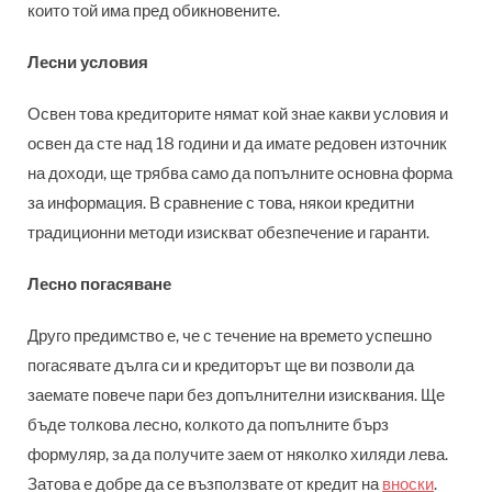
които той има пред обикновените.
Лесни условия
Освен това кредиторите нямат кой знае какви условия и
освен да сте над 18 години и да имате редовен източник
на доходи, ще трябва само да попълните основна форма
за информация. В сравнение с това, някои кредитни
традиционни методи изискват обезпечение и гаранти.
Лесно погасяване
Друго предимство е, че с течение на времето успешно
погасявате дълга си и кредиторът ще ви позволи да
заемате повече пари без допълнителни изисквания. Ще
бъде толкова лесно, колкото да попълните бърз
формуляр, за да получите заем от няколко хиляди лева.
Затова е добре да се възползвате от кредит на
вноски
.