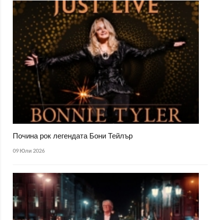
Почина рок легендата Бони Тейлър
09 Юли 2026