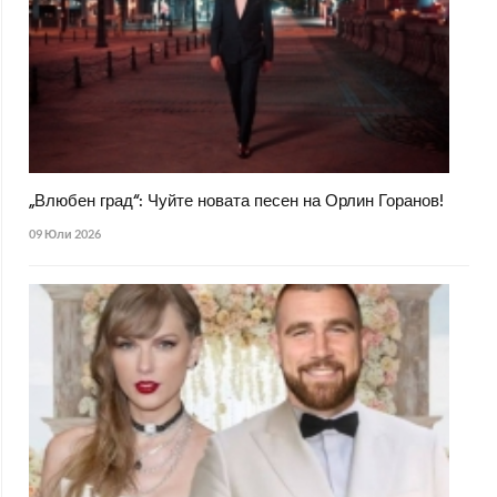
„Влюбен град“: Чуйте новата песен на Орлин Горанов!
09 Юли 2026