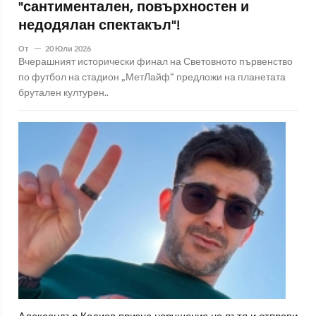
"сантиментален, повърхностен и
недодялан спектакъл"!
От
20 Юли 2026
Вчерашният исторически финал на Световното първенство
по футбол на стадион „МетЛайф“ предложи на планетата
брутален културен..