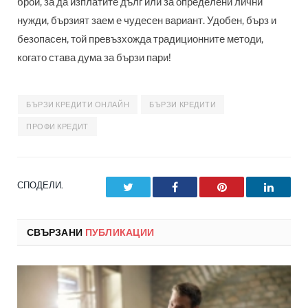
брой, за да изплатите дълг или за определени лични
нужди, бързият заем е чудесен вариант. Удобен, бърз и
безопасен, той превъзхожда традиционните методи,
когато става дума за бързи пари!
БЪРЗИ КРЕДИТИ ОНЛАЙН
БЪРЗИ КРЕДИТИ
ПРОФИ КРЕДИТ
СПОДЕЛИ.
Twitter
Facebook
Pinterest
LinkedI
СВЪРЗАНИ
ПУБЛИКАЦИИ