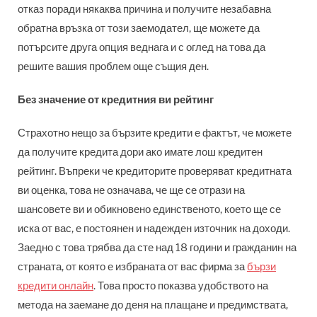
отказ поради някаква причина и получите незабавна
обратна връзка от този заемодател, ще можете да
потърсите друга опция веднага и с оглед на това да
решите вашия проблем още същия ден.
Без значение от кредитния ви рейтинг
Страхотно нещо за бързите кредити е фактът, че можете
да получите кредита дори ако имате лош кредитен
рейтинг. Въпреки че кредиторите проверяват кредитната
ви оценка, това не означава, че ще се отрази на
шансовете ви и обикновено единственото, което ще се
иска от вас, е постоянен и надежден източник на доходи.
Заедно с това трябва да сте над 18 години и гражданин на
страната, от която е избраната от вас фирма за
бързи
кредити онлайн
. Това просто показва удобството на
метода на заемане до деня на плащане и предимствата,