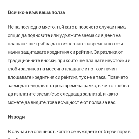
Всичко е във ваша полза
Не на последно място, тъй като в повечето случаи няма
опция да подновите или удължите заема си в деня на
плащане, ще трябва да го изплатите навреме и по този
начин защитавате кредитния си рейтинг. За разлика от
традиционните вноски, при които ще плащате неустойки и
глоби за липса на месечно плащане и по този начин
влошавате кредитния си рейтинг, тук не е така. Повечето
заемодатели дават строга времева рамка, в която трябва
да изплатите заема (със следваща заплата), и както
можете да видите, това всъщност е от полза за вас.
Изводи
В случай на спешност, когато се нуждаете от бързи пари в