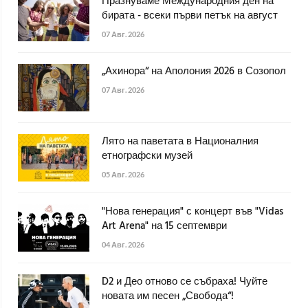
Празнуваме Международния ден на
бирата - всеки първи петък на август
07 Авг. 2026
„Ахинора“ на Аполония 2026 в Созопол
07 Авг. 2026
Лято на паветата в Националния
етнографски музей
05 Авг. 2026
"Нова генерация" с концерт във "Vidas
Art Arena" на 15 септември
04 Авг. 2026
D2 и Део отново се събраха! Чуйте
новата им песен „Свобода“!