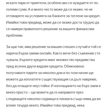
искате пари от приятели, особено ако се нуждаете от по-
големи суми. А и много често може да се окаже, че не
отговаряте на условията на банките за теглене на кредит.
Имайки това предвид, може да се окаже доста трудно да
се намери правилното решение за вашите финансови
проблеми.
За щастие, има решение за вашия спешен случай и той се
нарича бързи заеми онлайн. Както вече без съмнение сте
чували, бързите кредити имат множество предимства
пред всички други видове кредити. Обикновено
получавате парите за няколко дни и по този начин ще
можете да изплатите съществуващия си дълг навреме,
без да плащате неустойки. И изплащането на бърз заем е
много просто – ще можете да го направите през
следващите няколко седмици и лихвата също няма да ви
влияе твърде много. Имайки това предвид, нека