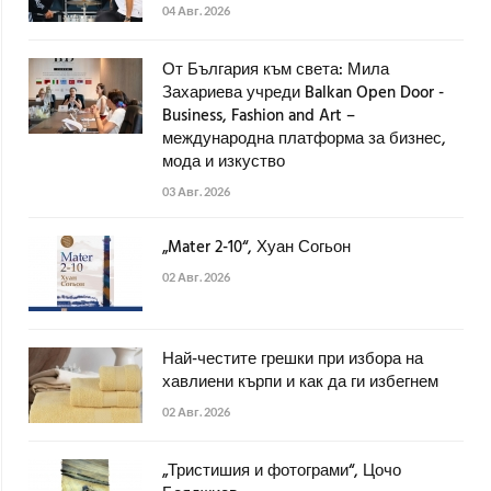
04 Авг. 2026
От България към света: Мила
Захариева учреди Balkan Open Door -
Business, Fashion and Art –
международна платформа за бизнес,
мода и изкуство
03 Авг. 2026
„Mater 2-10“, Хуан Согьон
02 Авг. 2026
Най-честите грешки при избора на
хавлиени кърпи и как да ги избегнем
02 Авг. 2026
„Тристишия и фотограми“, Цочо