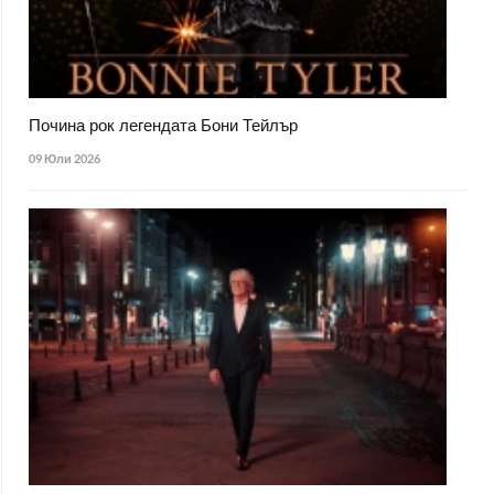
Почина рок легендата Бони Тейлър
09 Юли 2026