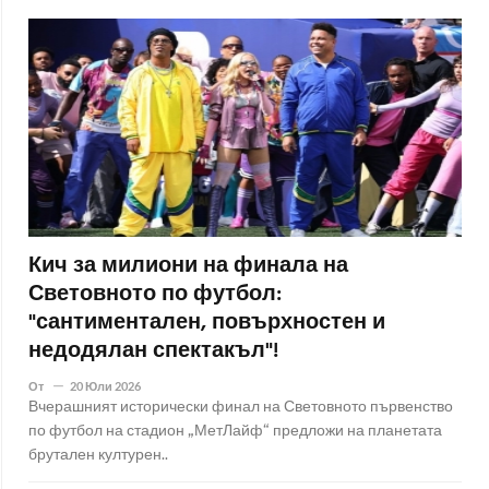
Кич за милиони на финала на
Световното по футбол:
"сантиментален, повърхностен и
недодялан спектакъл"!
От
20 Юли 2026
Вчерашният исторически финал на Световното първенство
по футбол на стадион „МетЛайф“ предложи на планетата
брутален културен..