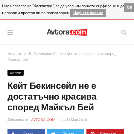
Ние използваме "бисквитки", за да улесним вашето сърфиране и да
OK
направим престоя ви по-ползотворен
Научете повече
»
Начало
Кейт Бекинсейл не е достатъчно красива според
Майкъл Бей
ФИЛМИ
Кейт Бекинсейл не е
достатъчно красива
според Майкъл Бей
Добавена от:
AVTORA.COM
на
31 Май 2016