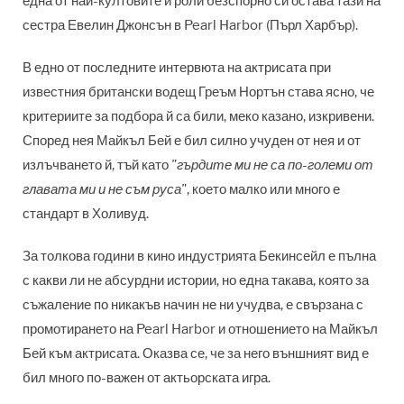
една от най-култовите й роли безспорно си остава тази на
сестра Евелин Джонсън в Pearl Harbor (Пърл Харбър).
В едно от последните интервюта на актрисата при
известния британски водещ Греъм Нортън става ясно, че
критериите за подбора й са били, меко казано, изкривени.
Според нея Майкъл Бей е бил силно учуден от нея и от
излъчването й, тъй като
"гърдите ми не са по-големи от
главата ми и не съм руса"
, което малко или много е
стандарт в Холивуд.
За толкова години в кино индустрията Бекинсейл е пълна
с какви ли не абсурдни истории, но една такава, която за
съжаление по никакъв начин не ни учудва, е свързана с
промотирането на Pearl Harbor и отношението на Майкъл
Бей към актрисата. Оказва се, че за него външният вид е
бил много по-важен от актьорската игра.