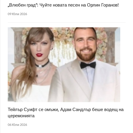
„Влюбен град“: Чуйте новата песен на Орлин Горанов!
09 Юли 2026
Тейлър Суифт се омъжи, Адам Сандлър беше водещ на
церемонията
06 Юли 2026