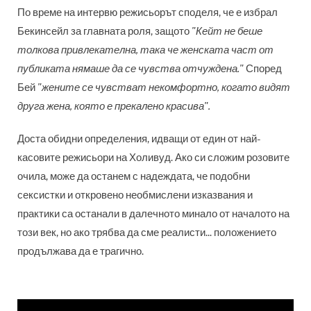
По време на интервю режисьорът споделя, че е избрал
Бекинсейл за главната роля, защото
"Кейт не беше
толкова привлекателна, така че женската част от
публиката нямаше да се чувства отчуждена."
Според
Бей
"жените се чувстват некомфортно, когато видят
друга жена, която е прекалено красива".
Доста обидни определения, идващи от един от най-
касовите режисьори на Холивуд. Ако си сложим розовите
очила, може да останем с надеждата, че подобни
сексистки и откровено необмислени изказвания и
практики са останали в далечното минало от началото на
този век, но ако трябва да сме реалисти... положението
продължава да е трагично.