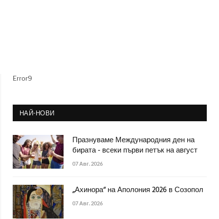
Error9
НАЙ-НОВИ
Празнуваме Международния ден на
бирата - всеки първи петък на август
07 Авг. 2026
„Ахинора“ на Аполония 2026 в Созопол
07 Авг. 2026